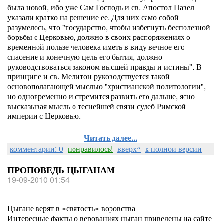
была новой, ибо уже Сам Господь и св. Апостол Павел
указали кратко на решение ее. Для них само собой
разумелось, что "государство, чтобы избегнуть бесполезной
борьбы с Церковью, должно в своих распоряжениях о
временной пользе человека иметь в виду вечное его
спасение и конечную цель его бытия, должно
руководствоваться законом высшей правды и истины". В
принципе и св. Мелитон руководствуется такой
основополагающей мыслью "христианской политологии",
но одновременно и стремится развить его дальше, ясно
высказывая мысль о теснейшей связи судеб Римской
империи с Церковью.
Читать далее...
комментарии: 0
понравилось!
вверх^
к полной версии
ПРОПОВЕДЬ ЦЫГАНАМ
19-09-2010 01:54
Цыгане верят в «святость» воровства
Интересные факты о верованиях цыган приведены на сайте