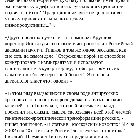
экономическую дефективность русских и их ценностей
подвел г-н Ясин: "Традиционные русские ценности во
многом привлекательны, но в целом
низкопродуктивны..."».
«Другой большой ученый, - напоминает Крупнов, -
директор Института этнологии и антропологии Российской
академии наук г-н Тишков в том же ключе рассказал, как
оно есть на самом деле: "Старожилы порой не способны
конкурировать с иммигрантами и используют
националистическую риторику, чтобы разгромить их
палатки или более серьезный бизнес". Этнолог и
антрополог знает что говорит!».
«В этом ряду выдающихся в своем роде антирусских
ораторов свою почетную роль должен занять ещё один
корифей - г-н Гонтмахер, который восемь лет назад
прояснил так сказать, смысл, сверхзадачу всей этой чаемой
генетическо-архетипической трансформации русских, -
пишет политолог. - В статье в "Московских новостях" N 4 за
2002 год "Хватит ли у России "человеческого капитала"
Евгений Шлемович Гонтмахер представил миру