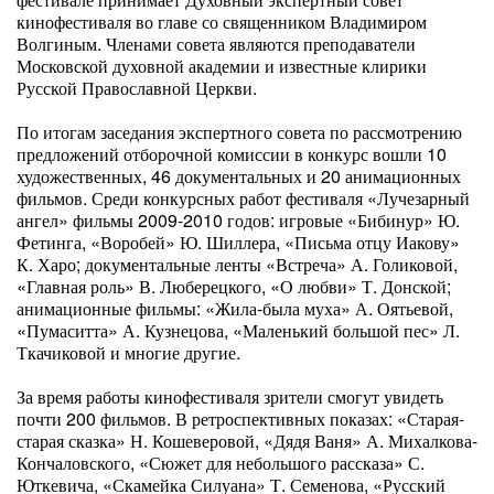
кинофестиваля во главе со священником Владимиром
Волгиным. Членами совета являются преподаватели
Московской духовной академии и известные клирики
Русской Православной Церкви.
По итогам заседания экспертного совета по рассмотрению
предложений отборочной комиссии в конкурс вошли 10
художественных, 46 документальных и 20 анимационных
фильмов. Среди конкурсных работ фестиваля «Лучезарный
ангел» фильмы 2009-2010 годов: игровые «Бибинур» Ю.
Фетинга, «Воробей» Ю. Шиллера, «Письма отцу Иакову»
К. Харо; документальные ленты «Встреча» А. Голиковой,
«Главная роль» В. Люберецкого, «О любви» Т. Донской;
анимационные фильмы: «Жила-была муха» А. Оятьевой,
«Пумаситта» А. Кузнецова, «Маленький большой пес» Л.
Ткачиковой и многие другие.
За время работы кинофестиваля зрители смогут увидеть
почти 200 фильмов. В ретроспективных показах: «Старая-
старая сказка» Н. Кошеверовой, «Дядя Ваня» А. Михалкова-
Кончаловского, «Сюжет для небольшого рассказа» С.
Юткевича, «Скамейка Силуана» Т. Семенова, «Русский