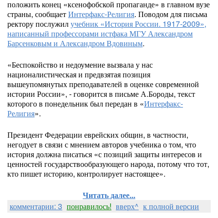
положить конец «ксенофобской пропаганде» в главном вузе
страны, сообщает
Интерфакс-Религия
. Поводом для письма
ректору послужил
учебник «История России. 1917-2009»,
написанный профессорами истфака МГУ Александром
Барсенковым и Александром Вдовиным
.
«Беспокойство и недоумение вызвала у нас
националистическая и предвзятая позиция
вышеупомянутых преподавателей в оценке современной
истории России», - говорится в письме А.Бороды, текст
которого в понедельник был передан в «
Интерфакс-
Религия
».
Президент Федерации еврейских общин, в частности,
негодует в связи с мнением авторов учебника о том, что
история должна писаться «с позиций защиты интересов и
ценностей государствообразующего народа, потому что тот,
кто пишет историю, контролирует настоящее».
Читать далее...
комментарии: 3
понравилось!
вверх^
к полной версии