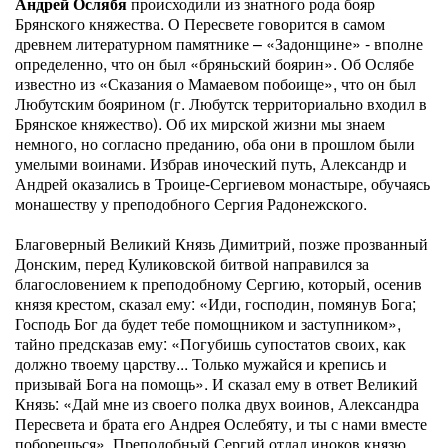
Андрей Ослябя
происходили из знатного рода бояр
Брянского княжества. О Пересвете говорится в самом
древнем литературном памятнике – «Задонщине» - вполне
определенно, что он был «бряньский боярин». Об Ослябе
известно из «Сказания о Мамаевом побоище», что он был
Любутским боярином (г. Любутск территориально входил в
Брянское княжество). Об их мирской жизни мы знаем
немного, но согласно преданию, оба они в прошлом были
умелыми воинами. Избрав иноческий путь, Александр и
Андрей оказались в Троице-Сергиевом монастыре, обучаясь
монашеству у преподобного Сергия Радонежского.
Благоверный Великий Князь Димитрий, позже прозванный
Донским, перед Куликовской битвой направился за
благословением к преподобному Сергию, который, осенив
князя крестом, сказал ему: «Иди, господин, помянув Бога;
Господь Бог да будет тебе помощником и заступником»,
тайно предсказав ему: «Погубишь супостатов своих, как
должно твоему царству... Только мужайся и крепись и
призывай Бога на помощь». И сказал ему в ответ Великий
Князь: «Дай мне из своего полка двух воинов, Александра
Пересвета и брата его Андрея Ослебяту, и ты с нами вместе
поборешься». Преподобный Сергий отдал иноков князю