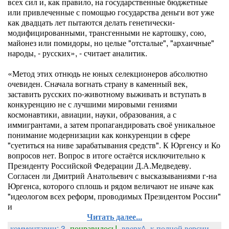
всех сил и, как правило, на государственные бюджетные
или привлеченные с помощью государства деньги вот уже
как двадцать лет пытаются делать генетически-
модифицированными, трансгенными не картошку, сою,
майонез или помидоры, но целые "отсталые", "архаичные"
народы, - русских», - считает аналитик.
«Метод этих отнюдь не юных селекционеров абсолютно
очевиден. Сначала вогнать страну в каменный век,
заставить русских по-животному выживать и вступать в
конкуренцию не с лучшими мировыми гениями
космонавтики, авиации, науки, образования, а с
иммигрантами, а затем пропагандировать своё уникальное
понимание модернизации как конкуренции в сфере
"суетиться на ниве зарабатывания средств". К Юргенсу и Ко
вопросов нет. Вопрос в итоге остаётся исключительно к
Президенту Российской Федерации Д.А.Медведеву.
Согласен ли Дмитрий Анатольевич с высказываниями г-на
Юргенса, которого сплошь и рядом величают не иначе как
"идеологом всех реформ, проводимых Президентом России"
и
Читать далее...
комментарии: 3
понравилось!
вверх^
к полной версии