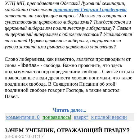
УПЦ МП, преподавателя Одесской Духовной семинарии,
кандидата богословия
протоиерея Георгия Городенцева
ответить на следующие вопросы: Можно ли говорить о
существовании церковного либерализма? Тождественен ли
церковный либерализм политическому либерализму? Связан
ли церковный либерализм с обновленчеством? Усиливаются
ли в нашей Церкви церковные либералы, ощущается ли
угроза захвата ими рычагов церковного управления?
Слово либерализм, как известно, является производным от
слова «libertas» - свобода. Важно прояснить, что здесь
подразумевается под определением свободы. Святые отцы и
православные люди древности хорошо понимали, что такое
подлинная свобода. В Священном Писании об этой
подлинной свободе говорит Господь, а также апостол
Павел.
Читать далее...
комментарии: 0
понравилось!
вверх^
к полной версии
ЗАЧЕМ УЧЕБНИК, ОТРАЖАЮЩИЙ ПРАВДУ?
22-09-2010 01:17