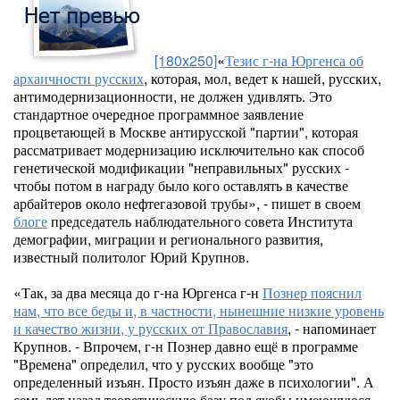
[180x250]
«
Тезис г-на Юргенса об
архаичности русских
, которая, мол, ведет к нашей, русских,
антимодернизационности, не должен удивлять. Это
стандартное очередное программное заявление
процветающей в Москве антирусской "партии", которая
рассматривает модернизацию исключительно как способ
генетической модификации "неправильных" русских -
чтобы потом в награду было кого оставлять в качестве
арбайтеров около нефтегазовой трубы», - пишет в своем
блоге
председатель наблюдательного совета Института
демографии, миграции и регионального развития,
известный политолог Юрий Крупнов.
«Так, за два месяца до г-на Юргенса г-н
Познер пояснил
нам, что все беды и, в частности, нынешние низкие уровень
и качество жизни, у русских от Православия
, - напоминает
Крупнов. - Впрочем, г-н Познер давно ещё в программе
"Времена" определил, что у русских вообще "это
определенный изъян. Просто изъян даже в психологии". А
семь лет назад теоретическую базу под якобы имеющуюся