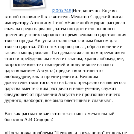
[200x249]
Нет, конечно. Еще во
второй половине II в. святитель Мелитон Сардский писал
императору Антонину Пию: «Наше любомудрие расцвело
сначала среди варваров, затем оно достигло пышного
цветения у твоих народов во время великого царствования
твоего предка Августа и стало счастливым благом для
твоего царства. Ибо с тех пор возросла, обрела величие и
засияла мощь римлян. Ты сделался желанным преемником
этого и пребудешь им вместе с сыном, храня любомудрие,
возросшее вместе с империей и получившее начало с
царствованием Августа; предки твои чтили это
любомудрие, как и прочие религии. Великим
доказательством того, что на благо прекрасно начавшегося
царства вместе с ним расцвело и наше учение, служит
следующее: от правления Августа не произошло ничего
дурного, наоборот, все было блестящим и славным".
Вот как рассматривает этот текст наш замечательный
богослов А.И Сидоров:
«Постановка проблемы "Церковь и государство" отнюдь не