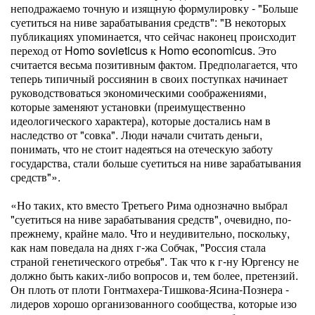
неподражаемо точную и изящную формулировку - "Больше
суетиться на ниве зарабатывания средств": "В некоторых
публикациях упоминается, что сейчас наконец происходит
переход от Homo sovieticus к Homo economicus. Это
считается весьма позитивным фактом. Предполагается, что
теперь типичный россиянин в своих поступках начинает
руководствоваться экономическими соображениями,
которые заменяют установки (преимущественно
идеологического характера), которые достались нам в
наследство от "совка". Люди начали считать деньги,
понимать, что не стоит надеяться на отеческую заботу
государства, стали больше суетиться на ниве зарабатывания
средств"».
«Но таких, кто вместо Третьего Рима однозначно выбрал
"суетиться на ниве зарабатывания средств", очевидно, по-
прежнему, крайне мало. Что и неудивительно, поскольку,
как нам поведала на днях г-жа Собчак, "Россия стала
страной генетического отребья". Так что к г-ну Юргенсу не
должно быть каких-либо вопросов и, тем более, претензий.
Он плоть от плоти Гонтмахера-Тишкова-Ясина-Познера -
лидеров хорошо организованного сообщества, которые изо