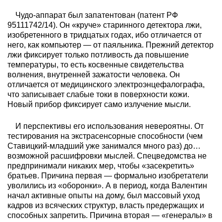
Чудо-аппарат был запатентован (патент РФ
95111742/14). Он «круче» старинного детектора лжи,
изобретенного в тридцатых годах, ибо отличается от
него, как компьютер — от паяльника. Прежний детектор
лжи фиксирует только потливость да повышение
температуры, то есть косвенные свидетельства
волнения, внутренней зажатости человека. Он
отличается от медицинского электроэнцефалографа,
что записывает слабые токи в поверхности кожи.
Новый прибор фиксирует само излучение мысли.
И перспективы его использования невероятны. От
тестирования на экстрасенсорные способности (чем
Ставицкий-младший уже занимался много раз) до…
возможной расшифровки мыслей. Спецведомства не
предпринимали никаких мер, чтобы «засекретить»
братьев. Причина первая — формально изобретатели
уволились из «оборонки». А в период, когда Валентин
начал активные опыты на дому, был массовый уход
кадров из всяческих структур, власть предержащих и
способных запретить. Причина вторая — «генералы» в