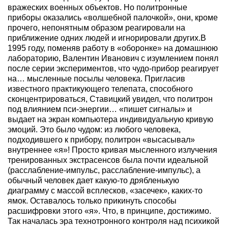
вражеских военных объектов. Но политронные
приборы оказались «волшебной палочкой», они, кроме
прочего, непонятным образом реагировали на
приближение одних людей и игнорировали других.В
1995 году, поменяв работу в «оборонке» на домашнюю
лабораторию, Валентин Иванович с изумлением понял
после серии экспериментов, что чудо-прибор реагирует
на… мысленные посылы человека. Пригласив
известного практикующего телепата, способного
сконцентрироваться, Ставицкий увидел, что политрон
под влиянием пси-энергии… «пишет сигналы» и
выдает на экран компьютера индивидуальную кривую
эмоций. Это было чудом: из любого человека,
подходившего к прибору, политрон «высасывал»
внутреннее «я»! Просто кривая мысленного излучения
тренированных экстрасенсов была почти идеальной
(расслабление-импульс, расслабление-импульс), а
обычный человек дает какую-то дрябленькую
диаграмму с массой всплесков, «засечек», каких-то
ямок. Оставалось только прикинуть способы
расшифровки этого «я». Что, в принципе, достижимо.
Так началась эра технотронного контроля над психикой