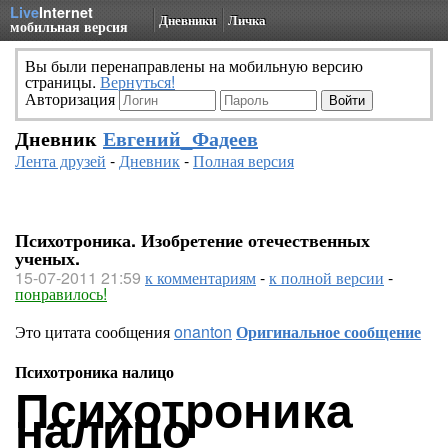
Live
Internet
Дневники
Личка
мобильная версия
Вы были перенаправлены на мобильную версию
страницы.
Вернуться!
Авторизация
Дневник
Евгений_Фадеев
Лента друзей
-
Дневник
-
Полная версия
Психотроника. Изобретение отечественных
ученых.
15-07-2011 21:59
к комментариям
-
к полной версии
-
понравилось!
Это цитата сообщения
onanton
Оригинальное сообщение
Психотроника налицо
Психотроника
налицо