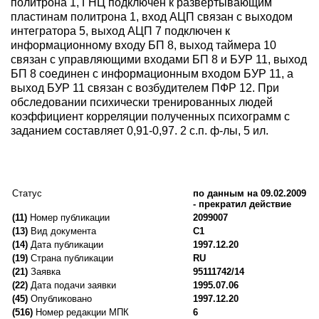
политрона 1, ГНЦ подключен к развертывающим
пластинам политрона 1, вход АЦП связан с выходом
интегратора 5, выход АЦП 7 подключен к
информационному входу БП 8, выход таймера 10
связан с управляющими входами БП 8 и БУР 11, выход
БП 8 соединен с информационным входом БУР 11, а
выход БУР 11 связан с возбудителем ПФР 12. При
обследовании психически тренированных людей
коэффициент корреляции полученных психограмм с
заданием составляет 0,91-0,97. 2 с.п. ф-лы, 5 ил.
Статус
по данным на 09.02.2009
- прекратил действие
(11)
Номер публикации
2099007
(13)
Вид документа
C1
(14)
Дата публикации
1997.12.20
(19)
Страна публикации
RU
(21)
Заявка
95111742/14
(22)
Дата подачи заявки
1995.07.06
(45)
Опубликовано
1997.12.20
(516)
Номер редакции МПК
6