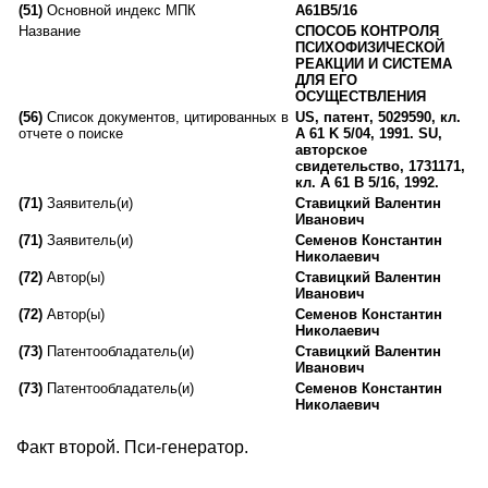
(51)
Основной индекс МПК
A61B5/16
Название
СПОСОБ КОНТРОЛЯ
ПСИХОФИЗИЧЕСКОЙ
РЕАКЦИИ И СИСТЕМА
ДЛЯ ЕГО
ОСУЩЕСТВЛЕНИЯ
(56)
Список документов, цитированных в
US,
патент
, 5029590,
кл
.
отчете о поиске
A 61 K 5/04, 1991.
SU,
авторское
свидетельство, 1731171,
кл. A 61 B 5/16, 1992.
(71)
Заявитель(и)
Ставицкий Валентин
Иванович
(71)
Заявитель(и)
Семенов Константин
Николаевич
(72)
Автор(ы)
Ставицкий Валентин
Иванович
(72)
Автор(ы)
Семенов Константин
Николаевич
(73)
Патентообладатель(и)
Ставицкий
Валентин
Иванович
(73)
Патентообладатель(и)
Семенов Константин
Николаевич
Факт второй. Пси-генератор.