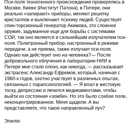
Пси-поля техногенного происхождения проверялись в
Москве, Киеве (Институт Патона), в Питере, они
реально «запирают» приборы, меняют решетку
кристаллов и выключают психику людей. Существует
спин-торсионный генератор Акимова, это сложное
оружие, задуманное еще для борьбы с системами
СОИ, так оно является и сильнейшим излучателем пси-
поля. Политронный прибор, настроенный в режиме
передачи, а не приема, также излучает пси-поля.
Однако как действует оно на человека?— После
добровольного облучения в лаборатории НИИ в
Питере мне стало плохо, как никогда, — рассказывает
экстрасенс Александр Ефремов, который, начиная с
1960-х годов, охотно участвует в различных опытах,
связанных с парапсихологией. — Я впал в жестокую
тоску, депрессию и лечился медикаментами, чтобы
выйти из состояния «зомби». Но это было слабое поле,
неконцентрированное. Меня щадили. А вы
представляете, что такое направленный луч?
Эпилог.