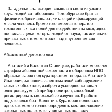
Загадочная эта история «вышла в свет» из узкого
круга людей «от оборонки». Петербургские братья-
физики изобрели аппарат, читающий и фиксирующий
мысли человека. Кроме того имеется генератор
техногенных пси-полей для воздействия на мозг, здесь
появилась целая когорта людей от науки, так или иначе
причастных к теме контроля над внутренним «я»
человека.
Абсолютный детектор лжи
Анатолий и Валентин Ставицкие, работали много лет
с грифом абсолютной секретности в оборонном НПО
«Красная заря» под кураторством генерала. Анатолий
Иванович, занявшись спецтематикой «обнаружение
скрытых объектов», изобрел и усовершенствовал
электровакуумный прибор политрон, способный
регистрировать сверхслабые излучения. К работе
подключился брат Валентин. Кураторов волновало
одно: как можно точнее определять местоположение
закопанных под землю, упрятанных под воду