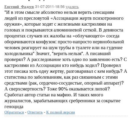
31-07-2011-18:56
удалить
Евгений_Фадеев
"И в этом смысле абсолютно нельзя верить сенсациям
людей из пресловутой «Ассоциации жертв психотронного
оружия», которые ходят с железными кастрюлями на
головах и покрываются алюминиевой сеткой. В девяноста
процентах случаев их жалобы на «облучающего» соседа
оборачиваются конфузом: просто-напросто нервнобольной
человек реагирует на шум трубы в туалете или на гудение
холодильника" Значит, "верить нельзя". А писавший
проверял? А расследование хоть одно по заявлению есть? С
кастрюлями из Ассоциации кто нибудь ходил? Проверил
этот писака хоть одну жертву, разговаривал с кем нибудь? А
статистика по заболеваниям, как раз связанным с этими
средствами (рак, сердечно-сосудистые, опорный аппарат)?
А сверхсмертность? Тоже 90% оказывается липой?
Сработал автор статьи на мафию. И таких много
журналистов, зарабатывающих сребренники за сокрытие
геноцида
Обратиться
-
Ответить
-
К полной версии