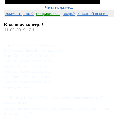
Читать далее...
комментарии: 0
понравилось!
вверх^
к полной версии
Красивая мантра!
11-09-2019 12:11
Хара Хара Хара Хара Махадэва

Шива Шива Шива Шива Садашива

Хара Хара Хара Хара Махадэва

Ом Намо Намо Намах Шивая

Брамха Вишну Сурарчитая 

Ом Намо Намо Намах Шивая

Ума Ганеша Шаравана Севита

Ом Намо Намо Намах Шивая

Перевод баджана

О, Верховный Господь Шива, склоняемся с почтением пред Тобой 
вновь и вновь!

Ты разрушаешь все пороки, освобождая наши сердца для чистоты и 
божественности!
