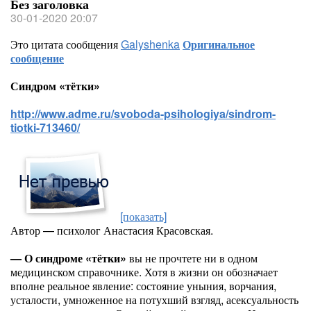
Без заголовка
30-01-2020 20:07
Это цитата сообщения
Galyshenka
Оригинальное
сообщение
Синдром «тётки»
http://www.adme.ru/svoboda-psihologiya/sindrom-
tiotki-713460/
[показать]
Автор — психолог Анастасия Красовская.
— О синдроме «тётки»
вы не прочтете ни в одном
медицинском справочнике. Хотя в жизни он обозначает
вполне реальное явление: состояние уныния, ворчания,
усталости, умноженное на потухший взгляд, асексуальность