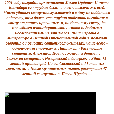
2001 году наградил архиепископа Михея Орденом Почета.
Благодаря его трудам были спасены тысячи жизней.
Число убитых священнослужителей в войну не поддается
подсчету, тем более, что трудно отделить погибших в
войну от репрессированных, и, по большому счету, до
последнего пятнадцатилетия никто подобными
исследованиями не занимался. Лишь изредка в
литературе о Великой Отечественной войне мелькали
сведения о погибших священнослужителях, чаще всего –
одной-двумя строчками. Например: «Расстрелян
священник Александр Новик с женой и детьми…
Сожжен священник Назоревский с дочерью… Убит 72-
летний протоиерей Павел Сосновский с 11-летним
мальчиком… После мучительных пыток расстрелян 47-
летний священник о. Павел Щерба»....