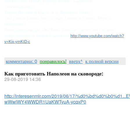
Вечная слава Твоему доброму имени – Садашива!

Тебя почитают и

Творец Вселенной Брахма и ее Хранитель Вишну!

Тебе служат Богиня Ума, Господь Ганеша и Господь Муруга 
(Шаравана)!

Повторение мантры «Ом Намах Шивайя» дарует нам озарение, 
умиротворение и вечное блаженство.
http://www.youtube.com/watch?
v=Kix-ymKID-c
комментарии: 0
понравилось!
вверх^
к полной версии
Как приготовить Наполеон на сковороде:
29-08-2019 14:36
http://interesenmir.com/2019/06/17/%d0%bd%d0%b0%d1...
wWwlWY4WWDR1UaKWTyuA-ycqxP0