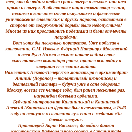
тех, кто до войны отбыл срок в лагере и ссылке, или шел
прямо из лагеря. В обстановке нацистского вторжения,
несшего в конечном счете оккультизм и физическое
уничтожение славянских и других народов, оставаться в
стороне от вооруженной борьбы было недопустимо!
Многие из них прославились подвигами и были отмечены
наградами.
Вот хотя бы несколько портретов. Уже побывав в
заключении, С.М. Извеков, будущий Патриарх Московский
и всея Руси Пимен в самом начале войны стал
заместителем командира роты, прошел всю войну и
завершил ее в звании майора.
Наместник Псково-Печерского монастыря в архимандрит
Алипий (Воронов) – талантливый иконописец и
деятельный пастырь – будучи уже в сане оборонял
Москву, воевал все четыре года, был ранен несколько раз,
награжден боевыми орденами.
Будущий митрополит Калининский и Кашинский
Алексий (Коноплев) на фронте был пулеметчиком, в 1943
году он вернулся к священнослужению с медалью «За
боевые заслуги».
Протоиерей Борис Васильев, до войны диакон
Костромского Кафедрального собора, в Сталинграде