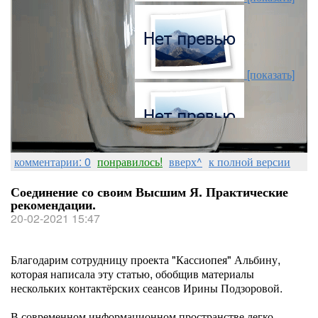
[показать]
[показать]
комментарии: 0
понравилось!
вверх^
к полной версии
Соединение со своим Высшим Я. Практические
рекомендации.
20-02-2021 15:47
[показать]
Благодарим сотрудницу проекта "Кассиопея" Альбину,
которая написала эту статью, обобщив материалы
нескольких контактёрских сеансов Ирины Подзоровой.
[показать]
В современном информационном пространстве легко