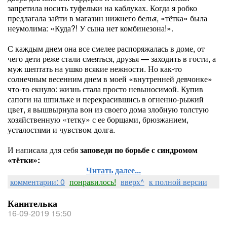
запретила носить туфельки на каблуках. Когда я робко
предлагала зайти в магазин нижнего белья, «тётка» была
неумолима: «Куда?! У сына нет комбинезона!».
С каждым днем она все смелее распоряжалась в доме, от
чего дети реже стали смеяться, друзья — заходить в гости, а
муж шептать на ушко всякие нежности. Но как-то
солнечным весенним днем в моей «внутренней девчонке»
что-то екнуло: жизнь стала просто невыносимой. Купив
сапоги на шпильке и перекрасившись в огненно-рыжий
цвет, я вышвырнула вон из своего дома злобную толстую
хозяйственную «тетку» с ее борщами, брюзжанием,
усталостями и чувством долга.
И написала для себя
заповеди по борьбе с синдромом
«тётки»:
Читать далее...
комментарии: 0
понравилось!
вверх^
к полной версии
Канителька
16-09-2019 15:50