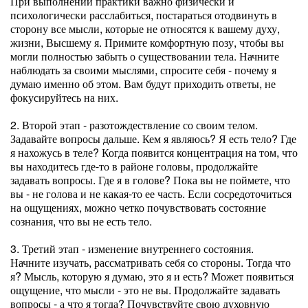
При выполнении практики важно физически и
психологически расслабиться, постараться отодвинуть в
сторону все мысли, которые не относятся к вашему духу,
жизни, Высшему я. Примите комфортную позу, чтобы вы
могли полностью забыть о существовании тела. Начните
наблюдать за своими мыслями, спросите себя - почему я
думаю именно об этом. Вам будут приходить ответы, не
фокусируйтесь на них.
2. Второй этап - разотождествление со своим телом.
Задавайте вопросы дальше. Кем я являюсь? Я есть тело? Где
я нахожусь в теле? Когда появится концентрация на том, что
вы находитесь где-то в районе головы, продолжайте
задавать вопросы. Где я в голове? Пока вы не поймете, что
вы - не голова и не какая-то ее часть. Если сосредоточиться
на ощущениях, можно четко почувствовать состояние
сознания, что вы не есть тело.
3. Третий этап - изменение внутреннего состояния.
Начните изучать, рассматривать себя со стороны. Тогда что
я? Мысль, которую я думаю, это я и есть? Может появиться
ощущение, что мысли - это не вы. Продолжайте задавать
вопросы - а что я тогда? Почувствуйте свою духовную