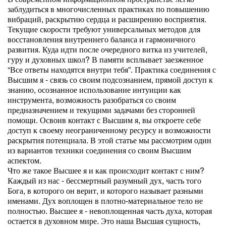
заблудиться в многочисленных практиках по повышению
вибраций, раскрытию сердца и расширению восприятия.
Текущие скорости требуют универсальных методов для
восстановления внутреннего баланса и гармоничного
[показать]
развития. Куда идти после очередного витка из учителей,
гуру и духовных школ? В памяти всплывает заезженное
“Все ответы находятся внутри тебя”. Практика соединения с
Высшим я - связь со своим подсознанием, прямой доступ к
знанию, осознанное использование интуиции как
инструмента, возможность разобраться со своим
[показать]
предназначением и текущими задачами без сторонней
помощи. Освоив контакт с Высшим я, вы откроете себе
доступ к своему неограниченному ресурсу и возможности
раскрытия потенциала. В этой статье мы рассмотрим один
из вариантов техники соединения со своим Высшим
[показать]
аспектом.
Что же такое Высшее я и как происходит контакт с ним?
Каждый из нас - бессмертный разумный дух, часть того
Бога, в которого он верит, и которого называет разными
именами. Дух воплощен в плотно-материальное тело не
полностью. Высшее я - невоплощенная часть духа, которая
[показать]
остается в духовном мире. Это наша Высшая сущность,