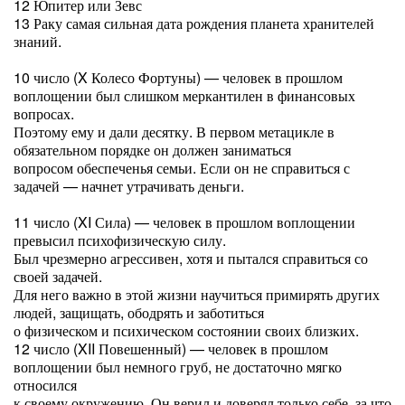
12 Юпитер или Зевс
13 Раку самая сильная дата рождения планета хранителей
знаний.
10 число (X Колесо Фортуны) — человек в прошлом
воплощении был слишком меркантилен в финансовых
вопросах.
Поэтому ему и дали десятку. В первом метацикле в
обязательном порядке он должен заниматься
вопросом обеспеченья семьи. Если он не справиться с
задачей — начнет утрачивать деньги.
11 число (XI Сила) — человек в прошлом воплощении
превысил психофизическую силу.
Был чрезмерно агрессивен, хотя и пытался справиться со
своей задачей.
Для него важно в этой жизни научиться примирять других
людей, защищать, ободрять и заботиться
о физическом и психическом состоянии своих близких.
12 число (XII Повешенный) — человек в прошлом
воплощении был немного груб, не достаточно мягко
относился
к своему окружению. Он верил и доверял только себе, за что