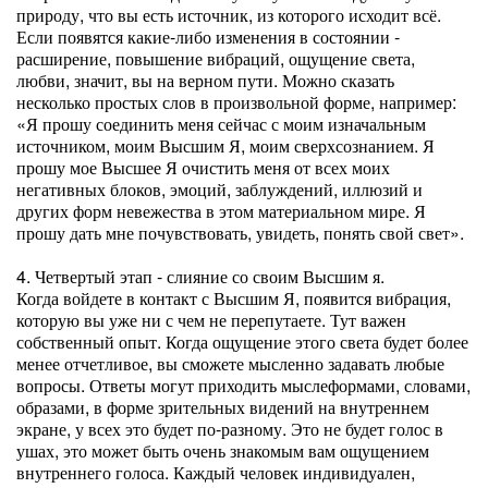
природу, что вы есть источник, из которого исходит всё.
Если появятся какие-либо изменения в состоянии -
расширение, повышение вибраций, ощущение света,
любви, значит, вы на верном пути. Можно сказать
несколько простых слов в произвольной форме, например:
«Я прошу соединить меня сейчас с моим изначальным
источником, моим Высшим Я, моим сверхсознанием. Я
прошу мое Высшее Я очистить меня от всех моих
негативных блоков, эмоций, заблуждений, иллюзий и
других форм невежества в этом материальном мире. Я
прошу дать мне почувствовать, увидеть, понять свой свет».
4. Четвертый этап - слияние со своим Высшим я.
Когда войдете в контакт с Высшим Я, появится вибрация,
которую вы уже ни с чем не перепутаете. Тут важен
собственный опыт. Когда ощущение этого света будет более
менее отчетливое, вы сможете мысленно задавать любые
вопросы. Ответы могут приходить мыслеформами, словами,
образами, в форме зрительных видений на внутреннем
экране, у всех это будет по-разному. Это не будет голос в
ушах, это может быть очень знакомым вам ощущением
внутреннего голоса. Каждый человек индивидуален,