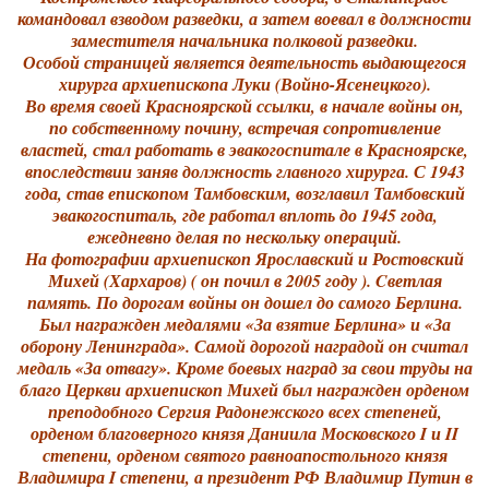
командовал взводом разведки, а затем воевал в должности
заместителя начальника полковой разведки.
Особой страницей является деятельность выдающегося
хирурга архиепископа Луки (Войно-Ясенецкого).
Во время своей Красноярской ссылки, в начале войны он,
по собственному почину, встречая сопротивление
властей, стал работать в эвакогоспитале в Красноярске,
впоследствии заняв должность главного хирурга. С 1943
года, став епископом Тамбовским, возглавил Тамбовский
эвакогоспиталь, где работал вплоть до 1945 года,
ежедневно делая по нескольку операций.
На фотографии архиепископ Ярославский и Ростовский
Михей (Хархаров) ( он почил в 2005 году ). Cветлая
память. По дорогам войны он дошел до самого Берлина.
Был награжден медалями «За взятие Берлина» и «За
оборону Ленинграда». Самой дорогой наградой он считал
медаль «За отвагу». Кроме боевых наград за свои труды на
благо Церкви архиепископ Михей был награжден орденом
преподобного Сергия Радонежского всех степеней,
орденом благоверного князя Даниила Московского I и II
степени, орденом святого равноапостольного князя
Владимира I степени, а президент РФ Владимир Путин в