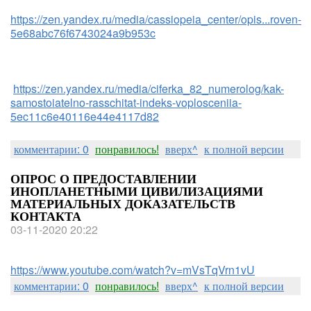
https://zen.yandex.ru/media/cassiopeia_center/opis...roven-
5e68abc76f6743024a9b953c
https://zen.yandex.ru/media/ciferka_82_numerolog/kak-
samostoiatelno-rasschitat-indeks-voplosceniia-
5ec11c6e40116e44e4117d82
комментарии: 0
понравилось!
вверх^
к полной версии
ОПРОС О ПРЕДОСТАВЛЕНИИ
ИНОПЛАНЕТНЫМИ ЦИВИЛИЗАЦИЯМИ
МАТЕРИАЛЬНЫХ ДОКАЗАТЕЛЬСТВ
КОНТАКТА
03-11-2020 20:22
https://www.youtube.com/watch?v=mVsTqVrn1vU
комментарии: 0
понравилось!
вверх^
к полной версии