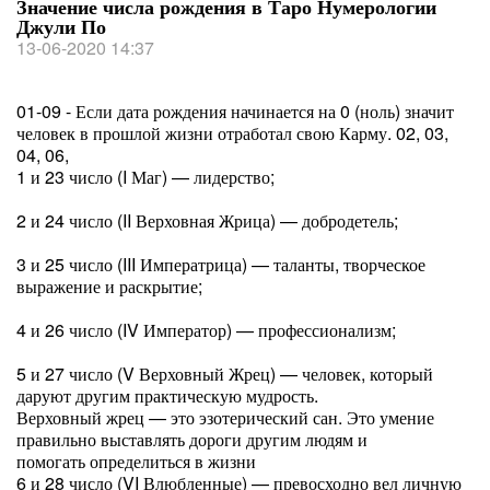
Значение числа рождения в Таро Нумерологии
Джули По
13-06-2020 14:37
01-09 - Если дата рождения начинается на 0 (ноль) значит
человек в прошлой жизни отработал свою Карму. 02, 03,
04, 06,
1 и 23 число (I Маг) — лидерство;
2 и 24 число (II Верховная Жрица) — добродетель;
3 и 25 число (III Императрица) — таланты, творческое
выражение и раскрытие;
4 и 26 число (IV Император) — профессионализм;
5 и 27 число (V Верховный Жрец) — человек, который
даруют другим практическую мудрость.
Верховный жрец — это эзотерический сан. Это умение
правильно выставлять дороги другим людям и
помогать определиться в жизни
6 и 28 число (VI Влюбленные) — превосходно вел личную