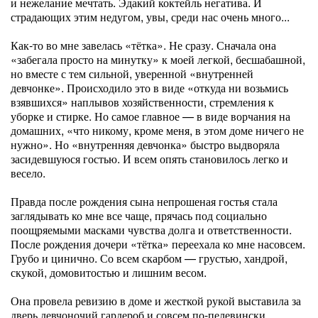
и нежелание мечтать. Эдакий коктейль негатива. И
страдающих этим недугом, увы, среди нас очень много...
Как-то во мне завелась «тётка». Не сразу. Сначала она
«забегала просто на минутку» к моей легкой, бесшабашной,
но вместе с тем сильной, уверенной «внутренней
девчонке». Происходило это в виде «откуда ни возьмись
взявшихся» наплывов хозяйственности, стремления к
уборке и стирке. Но самое главное — в виде ворчания на
домашних, «что никому, кроме меня, в этом доме ничего не
нужно». Но «внутренняя девчонка» быстро выдворяла
засидевшуюся гостью. И всем опять становилось легко и
весело.
Правда после рождения сына непрошеная гостья стала
заглядывать ко мне все чаще, прячась под социально
поощряемыми масками чувства долга и ответственности.
После рождения дочери «тётка» переехала ко мне насовсем.
Грубо и цинично. Со всем скарбом — грустью, хандрой,
скукой, домовитостью и лишним весом.
Она провела ревизию в доме и жесткой рукой выставила за
дверь девчоночий гардероб и совсем по-пелевински