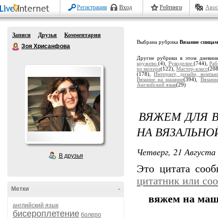
Регистрация
Вход
Рейтинги
Авос
Записи
Друзья
Комментарии
Выбрана рубрика
Вязание спицам
Зоя Хрисанфова
Другие рубрики в этом дневни
кружево.
(4),
Рукоделие.
(744),
Раб
из мохера
(122),
Мастер-класс
(20
(178),
Интернет, дизайн, компью
Вязание на машине
(394),
Вязани
Английский язык
(29)
ВЯЖЕМ ДЛЯ В
НА ВЯЗАЛЬНО
Четверг, 21 Августа 
В друзья
Это цитата соо
цитатник или со
Метки
-
вяжем на ма
английский язык
бисероплетение
болеро