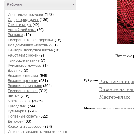
Рубрики
-
Ирландское кружево.
(178)
Сад, огород, дача.
(136)
Стиль и мода.
(42)
Английский язык
(29)
Вышивка
(19)
Бисероплетение. Деревья.
(18)
Для домашних животных
(11)
Печворк. Лоскутное шитье
(10)
Работаем с кожей
(9)
Вот такие 
Тунисское вязание
(7)
Румынское кружево.
(4)
Валяние
(3)
Вязание спицами.
(949)
Рубрики:
Вязание спица
Вязание крючком.
(931)
Вязание на машине
(394)
Вязание на ма
Бисероплетение.
(312)
Шитье.
(716)
Мастер-класс
Мастер-класс
(2085)
Рукоделие.
(744)
Метки:
вязание на машине
вяза
Кулинария.
(270)
Полезные советы
(522)
Детское
(403)
Красота и здоровье.
(334)
Интернет, дизайн, компьютер и т.п.