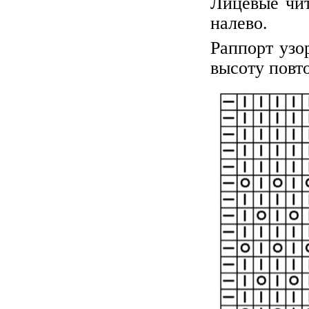
Лицевые чит
налево.
Раппорт узо
высоту повто