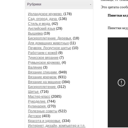
Рубрики
-
Это цитата соо
Ирландское кружево.
(178)
Пинетки ке
Сад, огород, дача.
(136)
Стиль и мода.
(42)
Пинетки кед
Английский язык
(29)
Вышивка
(19)
Бисероплетение. Деревья.
(18)
Для домашних животных
(11)
Печворк. Лоскутное шитье
(10)
Работаем с кожей
(9)
Тунисское вязание
(7)
Румынское кружево.
(4)
Валяние
(3)
Вязание спицами.
(949)
Вязание крючком.
(931)
Вязание на машине
(394)
Бисероплетение.
(312)
Шитье.
(716)
Мастер-класс
(2085)
Рукоделие.
(744)
Кулинария.
(270)
Полезные советы
(522)
Детское
(403)
Красота и здоровье.
(334)
Интернет, дизайн, компьютер и т.п.