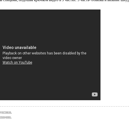
крючком.
спицами.