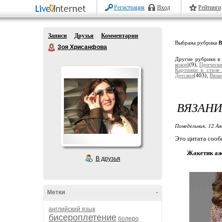
Регистрация
Вход
Рейтинги
Записи
Друзья
Комментарии
Выбрана рубрика
В
Зоя Хрисанфова
Другие рубрики в
кожей
(9),
Прически
Картинки в стиле
Детское
(403),
Вяза
ВЯЗАНИ
Понедельник, 12 Ав
Это цитата соо
Жакетик а
В друзья
Метки
-
английский язык
бисероплетение
болеро