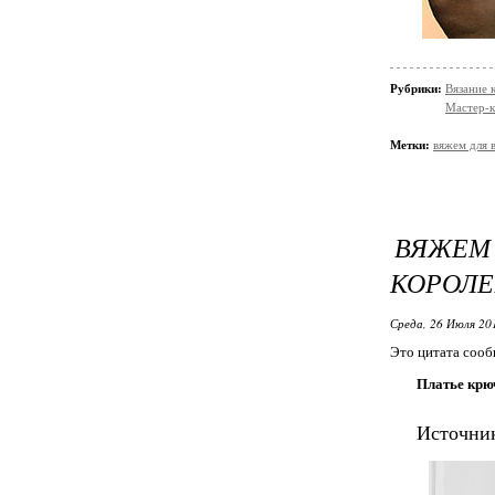
Рубрики:
Вязание 
Мастер-к
Метки:
вяжем для 
ВЯЖЕМ
КОРОЛЕ
Среда, 26 Июля 20
Это цитата соо
Платье крюч
Источн