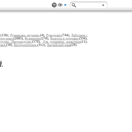
.
(136),
Румынское кружево.
(4),
Рукоделие.
(744),
Работаем с
тер-класс
(2085),
Кулинария.
(270),
Красота и здоровье.
(334),
дство. Цветоводство.
(170),
Для домашних животных
(11),
евья.
(18),
Бисероплетение.
(312),
Английский язык
(29)
.