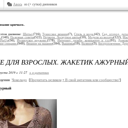
Авось
из (+ сутки) дневников
язание крючком.
.
 этом дневнике:
Шитье.
(716),
Тунисское вязание
(7),
Стиль и мода.
(42),
Сад, огород, дача
.
(140),
Полезные советы
(522),
Печворк. Лоскутное шитье
(10),
Модели из мохера
(122),
Мас
 PinUp
(56),
Ирландское кружево.
(178),
Интернет, дизайн, компьютер и т.п.
(91),
Домово
ние спицами.
(949),
Вязание на машине
(394),
Вышивка
(19),
Валяние
(3),
Бисероплетение. Дер
Е ДЛЯ ВЗРОСЛЫХ. ЖАКЕТИК АЖУРНЫЙ
густа 2019 г. 11:27
+ в цитатник
бщения
Чоколадо
[
Прочитать целиком
+
В свой цитатник или сообщество!
]
журный