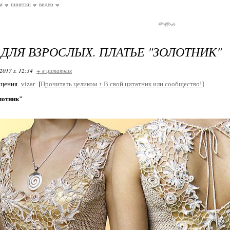
м
пинетки
видео
ДЛЯ ВЗРОСЛЫХ. ПЛАТЬЕ "ЗОЛОТНИК"
2017 г. 12:34
+ в цитатник
бщения
vizar
[
Прочитать целиком
+
В свой цитатник или сообщество!
]
лотник"