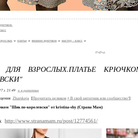
крючком.
ласс
взрослых
платье
вязание крючком
мастер - класс
 ДЛЯ ВЗРОСЛЫХ.ПЛАТЬЕ КРЮЧК
ВСКИ"
17 г. 21:49
+ в цитатник
бщения
Zharskaja
[
Прочитать целиком
+
В свой цитатник или сообщество!
]
ком "Шик по-королевски" от kristina-shy (Страна Мам)
ик
http://www.stranamam.ru/post/12774561/