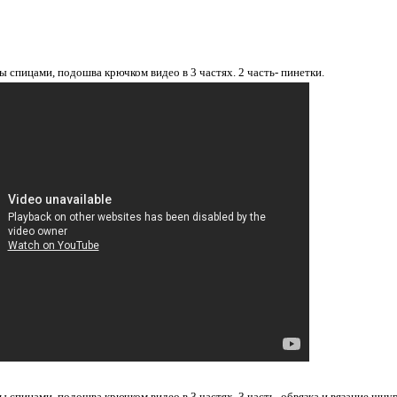
ы спицами, подошва крючком видео в 3 частях. 2 часть- пинетки.
ы спицами, подошва крючком видео в 3 частях. 3 часть- обвязка и вязание шнур