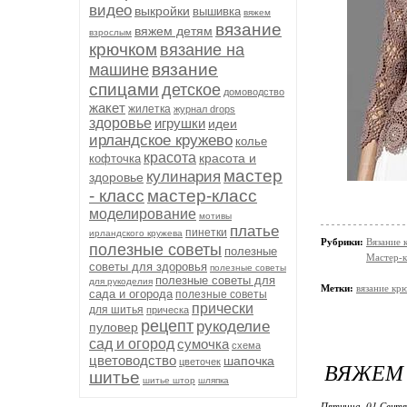
видео
выкройки
вышивка
вяжем
вязание
вяжем детям
взрослым
крючком
вязание на
вязание
машине
спицами
детское
домоводство
жакет
жилетка
журнал drops
здоровье
игрушки
идеи
ирландское кружево
колье
красота
красота и
кофточка
мастер
кулинария
здоровье
- класс
мастер-класс
моделирование
мотивы
платье
пинетки
ирландского кружева
Рубрики:
Вязание 
полезные советы
полезные
Мастер-к
советы для здоровья
полезные советы
полезные советы для
для рукоделия
Метки:
вязание кр
сада и огорода
полезные советы
прически
для шитья
прическа
рецепт
рукоделие
пуловер
сад и огород
сумочка
схема
цветоводство
шапочка
цветочек
ВЯЖЕМ 
шитье
шитье штор
шляпка
Пятница, 01 Сентя