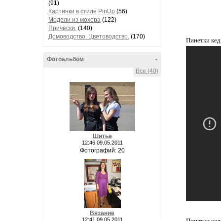
(91)
Картинки в стиле PinUp
(56)
Модели из мохера
(122)
Прически.
(140)
Домоводство. Цветоводство.
(170)
Пинетки кед
Фотоальбом
-
Все (40)
Шитье
12:46 09.05.2011
Фотографий: 20
Вязание
12:41 09.05.2011
Пинетки кед