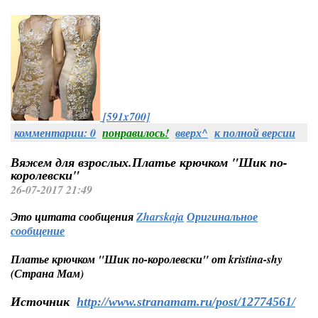
[591x700]
комментарии: 0
понравилось!
вверх^
к полной версии
Вяжем для взрослых.Платье крючком "Шик по-
королевски"
26-07-2017 21:49
Это цитата сообщения
Zharskaja
Оригинальное
сообщение
Платье крючком "Шик по-королевски" от kristina-shy
(Страна Мам)
Источник
http://www.stranamam.ru/post/12774561/