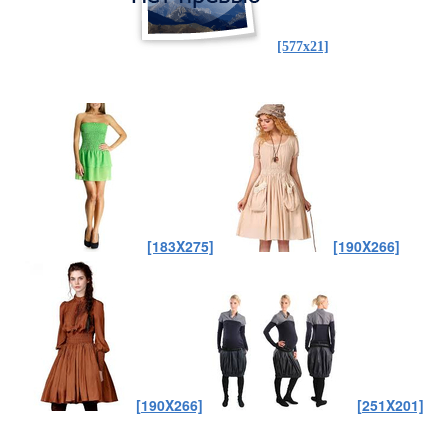
[577x21]
[183X275]
[190X266]
[190X266]
[251X201]