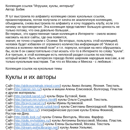
Коллекция ссылок "Игрушки, куклы, интерьер"
Автор: Бобик
Я тут выстроила по алфавиту коллекцию своих кукольных ссылок,
проаннотировала, потом получила от sestra ее аналогичную коллекцию,
объединила, снова выстроила по алфавиту и хочу подарить клубу, если это
ничему не противоречит. Эта коллекция представляет большую ценность не
только потому, что она довольно большая...
Во-первых, это единственная такая коллекция в Интернете - смело можно
наезжать на все сайты, где она появится,
значит, ее точно стырили с Осинки. Во-вторых, пользуясь этой коллекцией,
человек будет избавлен от огромного количества информации об "Алисе из
латекса в коленно-локтевой позе" и т.п. порнухи, которая на него обрушилась
бы, если б он самостоятельно стал искать что-то в Интернете по слову "кукла".
А в-третьих, в этой коллекции есть неплохой раздел ссылок по костюму,
который может быть интересен гораздо более широким народным массам, а не
только кукольным мастерам. Так что из Москвы и Минска - с любовью :
Коллекция ссылок на кукольные темы
Куклы и их авторы
Сайт (
http://akikosoriginals.tripod.com/
) куклы Акико Анзаяи, Япония. Текстиль.
Сайт (
http://alenin.nm.ru/
) куклы и мишки Алены Елисеевой, Волгоград. Пластик
и другие материалы.
Сайт (
http://artdoll.narod.ru/
) куклы Веры Бутовой, Киев.
Сайт (
http://artsun.nm.ru/toys.html#
) куклы Ольги Сунцовой. Текстиль.
Сайт (
http://brayni.narod.ru/
) куклы Ирины Куликовой.
Сайт (
http://ceramic.narod.ru/doll.html
) куклы Светланы Виноградской. Керамика.
Сайт (
http://doll.fiber.ru/
) этнографические русские куклы Елены Фокиной,
Ростов-на-Дону.
Сайт (
http://dolls.look.ru/
) куклы Олины Вентцель, Москва. Фарфор.
Сайт (
http://dolls.myhobbies.ru/
) куклы Антонины Белоусовой, Москва. Пластик.
Сайт (
http://dollsi.narod.ru/
) куклы Елены Бызылевой, Москва. Текстиль
Сайт (
http://dream.gothiclibrarian.net/
) куклы Аники Уильямс.