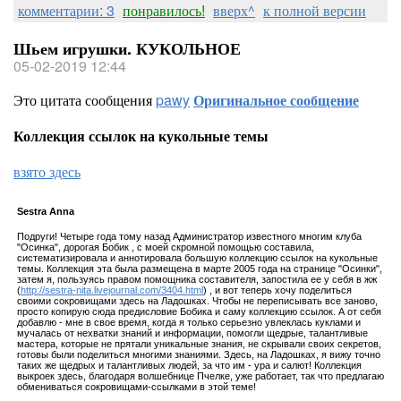
комментарии: 3
понравилось!
вверх^
к полной версии
Шьем игрушки. КУКОЛЬНОЕ
05-02-2019 12:44
Это цитата сообщения
pawy
Оригинальное сообщение
Коллекция ссылок на кукольные темы
взято здесь
Sestra Annа
Подруги! Четыре года тому назад Администратор известного многим клуба
"Осинка", дорогая Бобик , с моей скромной помощью составила,
систематизировала и аннотировала большую коллекцию ссылок на кукольные
темы. Коллекция эта была размещена в марте 2005 года на странице "Осинки",
затем я, пользуясь правом помощника составителя, запостила ее у себя в жж
(
http://sestra-nita.livejournal.com/3404.html
) , и вот теперь хочу поделиться
своими сокровищами здесь на Ладошках. Чтобы не переписывать все заново,
просто копирую сюда предисловие Бобика и саму коллекцию ссылок. А от себя
добавлю - мне в свое время, когда я только серьезно увлеклась куклами и
мучалась от нехватки знаний и информации, помогли щедрые, талантливые
мастера, которые не прятали уникальные знания, не скрывали своих секретов,
готовы были поделиться многими знаниями. Здесь, на Ладошках, я вижу точно
таких же щедрых и талантливых людей, за что им - ура и салют! Коллекция
выкроек здесь, благодаря волшебнице Пчелке, уже работает, так что предлагаю
обмениваться сокровищами-ссылками в этой теме!