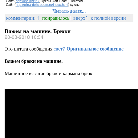
Сайт (
http://ele.kylt.ru/
) куклы Эли Платц. Текстиль.
Сайт (
http://elina-dolls.boom.ru/index.html
) куклы
Читать далее...
комментарии: 1
понравилось!
вверх^
к полной версии
Вяжем на машине. Брюки
20-03-2018 10:34
Это цитата сообщения
свет7
Оригинальное сообщение
Вяжем брюки на машине.
Машинное вязание брюк и кармана брюк