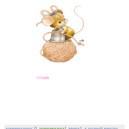
комментарии: 0
понравилось!
вверх^
к полной версии