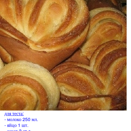
для теста:
- молоко 250 мл.
- яйцо 1 шт.
- сахар 3 ст.л.