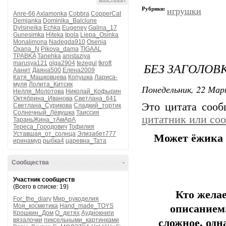
Рубрики:
игрушки
Anre-66
Axlamonka
Cobbra
CopperCat
Demjanka
Dominika_Balciune
Dylsineika
Echka
Eugeney
Galina_17
Gunesimka
Hiteka
Ipola
Liepa_Osinka
Monalimona
Nadegda910
Osenja
Oxana_N
Pikova_dama
TIGAAL
TPABKA
Tanehka
anistaziya
marusya121
olga2904
tezegul
tkroft
БЕЗ ЗАГОЛОВ
Аанит
Даяна500
Елена2009
Катя_Машковцева
Копушка
Лариса-
муля
Лолита_Китсик
Понедельник, 22 Мар
Нелля_Молотова
Николай_Кофырин
Октябрина_Иванова
Светлана_641
Это цитата соо
Светлана_Сурикова
Сладкий_тортик
Солнечный_Лёвушка
Таиссия
цитатник или со
ТараньЖина_тАмАрА
Тереса_Городович
Тофилия
Уставшая_от_солнца
Элизабет777
Может ёжика
иринамур
рыбка4
царевна_Тата
Сообщества
-
Участник сообществ
(Всего в списке: 19)
Кто желае
For_the_diary
Мир_рукоделия
Моя_косметика
Hand_made_TOYS
описанием
Крошкин_Дом
О_детях
Аудиокниги
вязалочки
пиксельными_картинками
сложное, одн