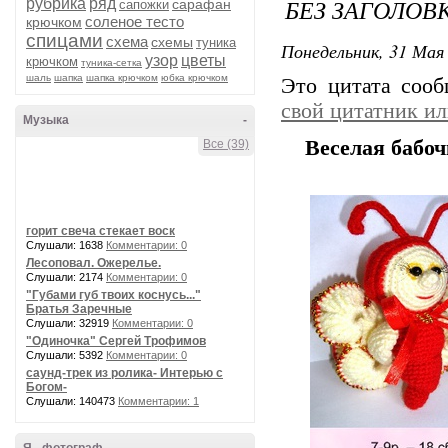
БЕЗ ЗАГОЛОВ
рубрика
ряд
сарафан
сапожки
соленое тесто
крючком
спицами
схема
схемы
туника
Понедельник, 31 Мая 
узор
цветы
крючком
туника-сетка
шаль
шапка
шапка крючком
юбка крючком
Это цитата соо
свой цитатник и
Музыка
-
Веселая бабоч
Все (39)
горит свеча стекает воск
Слушали: 1638
Комментарии: 0
Лесоповал. Ожерелье.
Слушали: 2174
Комментарии: 0
"Губами губ твоих коснусь..."
Братья Заречные
Слушали: 32919
Комментарии: 0
"Одиночка" Сергей Трофимов
Слушали: 5392
Комментарии: 0
саунд-трек из ролика- Интерью с
Богом-
Слушали: 140473
Комментарии: 1