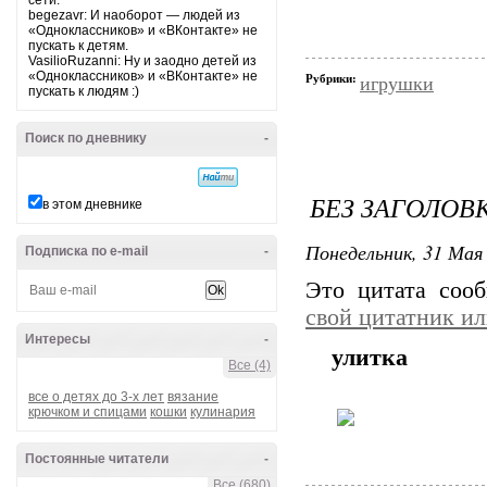
сети.
begezavr: И наоборот — людей из
«Одноклассников» и «ВКонтакте» не
пускать к детям.
VasilioRuzanni: Ну и заодно детей из
«Одноклассников» и «ВКонтакте» не
Рубрики:
игрушки
пускать к людям :)
Поиск по дневнику
-
БЕЗ ЗАГОЛОВ
в этом дневнике
Понедельник, 31 Мая 
Подписка по e-mail
-
Это цитата со
свой цитатник и
Интересы
-
улитка
Все (4)
все о детях до 3-х лет
вязание
крючком и спицами
кошки
кулинария
Постоянные читатели
-
Все (680)