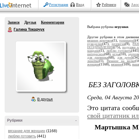
Регистрация
Вход
Рейтинги
Авос
Записи
Друзья
Комментарии
Выбрана рубрика
игрушки
.
Галина Токарчук
Другие рубрики в этом дневник
вязание крючком
(1),
топпиарий
(4
рукоделие
(47),
реллигия
(9),
РА
ПОЗДРАВЛЕНИЯ
(75),
подушки п
макраме
(1),
люблю готовить
(441
интересное
(68),
игры
(10),
здоров
для дневника
(68),
для детей
(34
линейке
(1),
Вязание на вилке
(1
женщин
(1168),
вязание
(109),
выш
БЕЗ ЗАГОЛОВ
Среда, 04 Августа 20
В друзья
Это цитата соо
свой цитатник и
Рубрики
-
Мартышка 
вязание для женщин
(1168)
люблю готовить
(441)