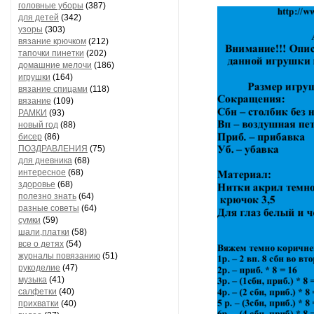
головные уборы
(387)
для детей
(342)
узоры
(303)
вязание крючком
(212)
тапочки пинетки
(202)
домашние мелочи
(186)
игрушки
(164)
вязание спицами
(118)
вязание
(109)
РАМКИ
(93)
новый год
(88)
бисер
(86)
ПОЗДРАВЛЕНИЯ
(75)
для дневника
(68)
интересное
(68)
здоровье
(68)
полезно знать
(64)
разные советы
(64)
сумки
(59)
шали,платки
(58)
все о детях
(54)
журналы повязанию
(51)
рукоделие
(47)
музыка
(41)
салфетки
(40)
прихватки
(40)