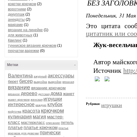
БЕЗ ЗАГОЛОВ
кокетки крючком
(2)
воротники
(2)
Понедельник, 31 Мая 
декуппаж
(2)
анекдоты
(2)
Это цитата со
макраме
(1)
вязание на линейке
(1)
цитатник или со
для животных
(1)
Квилинг
(1)
Жук-весельча
тунниское вязание крючком
(1)
перчатки,варежки
(0)
Автор майског
Метки
-
Источник
http
Валентина
аксессуары
ажурный
бисер
берет
выкройка
выкройки
вязаная
вязание
вязание крючком
дерево
дома
жакет
вязаное
детская
игрушки
жакет крючком
женская
интересное
клубок
Рубрики:
игрушки
каждую
крючком
красота
кофточка
кулинария
магия
мастер-
класс
мастеркласс
петель
описание
платье
платье крючком
платье
прически
крючком для девочки