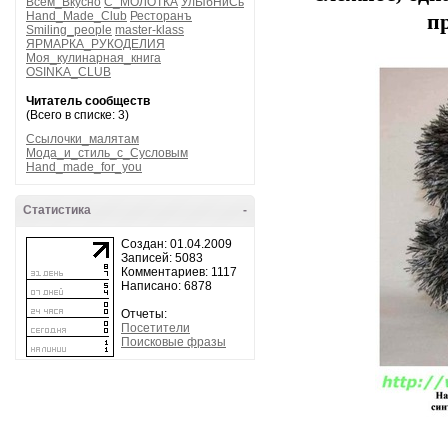
Всем_Вкусно
С_МОЛОТКА
УлЫбНиСь
Hand_Made_Club
Ресторанъ
п
Smiling_people
master-klass
ЯРМАРКА_РУКОДЕЛИЯ
Моя_кулинарная_книга
OSINKA_CLUB
Читатель сообществ
(Всего в списке: 3)
Ссылочки_малятам
Мода_и_стиль_с_Сусловым
Hand_made_for_you
Статистика
-
Создан: 01.04.2009
Записей: 5083
Комментариев: 1117
Написано: 6878
Отчеты:
Посетители
Поисковые фразы