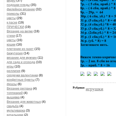
видео
(37)
подушки пледы
(35)
филейное вязание
(32)
приколы
(31)
цветы
(29)
к пасхе
(19)
ПРИЧЕСКИ
(19)
Вязание на вилке
(18)
стихи
(17)
цветы
(16)
кошки
(16)
плетение из газет
(15)
бижутерия
(14)
вязание для мужчин
(11)
для сада и огорода
(10)
игры
(10)
реллигия
(9)
сердечки валентинки
(8)
конфетные букеты
(7)
фразы
(6)
Рубрики:
игрушки
Вязание реглана
(4)
топпиарий
(4)
вышивка
(4)
Вязание для животных
(4)
свадьба
(4)
мультиварка
(3)
купальники
(2)