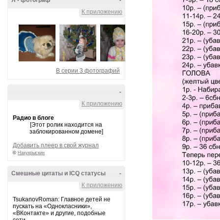
Я - фотограф
-
К приложению
В серии 3 фотографий
-
К приложению
Радио в блоге
[Этот ролик находится на
заблокированном домене]
Добавить плеер в свой журнал
©
Накукрыскин
Смешные цитаты и ICQ статусы
-
К приложению
TsukanovRoman: Главное детей не
пускать на «Однокласники»,
«ВКонтакте» и другие, подобные