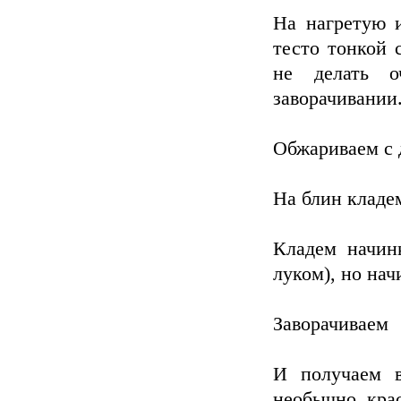
На нагретую 
тесто тонкой 
не делать о
заворачивании
Обжариваем с 
На блин кладем
Кладем начин
луком), но нач
Заворачиваем
И получаем в
необычно, крас