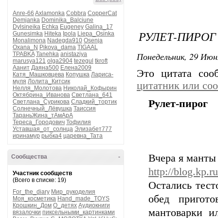
Anre-66
Axlamonka
Cobbra
CopperCat
Demjanka
Dominika_Balciune
Dylsineika
Echka
Eugeney
Galina_17
РУЛЕТ-ПИРОГ
Gunesimka
Hiteka
Ipola
Liepa_Osinka
Monalimona
Nadegda910
Osenja
Oxana_N
Pikova_dama
TIGAAL
Понедельник, 29 Июн
TPABKA
Tanehka
anistaziya
marusya121
olga2904
tezegul
tkroft
Аанит
Даяна500
Елена2009
Это цитата со
Катя_Машковцева
Копушка
Лариса-
муля
Лолита_Китсик
цитатник или со
Нелля_Молотова
Николай_Кофырин
Октябрина_Иванова
Светлана_641
Рулет-пирог
Светлана_Сурикова
Сладкий_тортик
Солнечный_Лёвушка
Таиссия
ТараньЖина_тАмАрА
Тереса_Городович
Тофилия
Уставшая_от_солнца
Элизабет777
иринамур
рыбка4
царевна_Тата
Вчера я манты 
Сообщества
-
http://blog.kp.
Участник сообществ
(Всего в списке: 19)
Остались тест
For_the_diary
Мир_рукоделия
обед пригото
Моя_косметика
Hand_made_TOYS
Крошкин_Дом
О_детях
Аудиокниги
мантоварки и
вязалочки
пиксельными_картинками