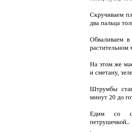
Скручиваем пл
два пальца то
Обваливаем в
растительном 
На этом же ма
и сметану, зеле
Штрумбы став
минут 20 до го
Едим со см
петрушечкой..
.