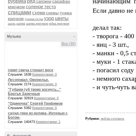
начинающим п
рубрика
ряд
сарафан
сапожки
соленое тесто
крючком
Если давно не 
спицами
схема
схемы
туника
узор
цветы
крючком
туника-сетка
шаль
шапка
шапка крючком
юбка крючком
делал так:
- творога - 400 
Музыка
-
- яиц - 3 шт.,
Все (39)
- манки - 0,5 с
- муки - 1 стак
- погасил соду
горит свеча стекает воск
Слушали: 1638
Комментарии: 0
- немного саха
Лесоповал. Ожерелье.
Слушали: 2174
Комментарии: 0
- и чуть-чуть 
"Губами губ твоих коснусь..."
Братья Заречные
Слушали: 32919
Комментарии: 0
"Одиночка" Сергей Трофимов
Слушали: 5392
Комментарии: 0
саунд-трек из ролика- Интерью с
Богом-
Рубрики:
люблю готовить
Слушали: 140473
Комментарии: 1