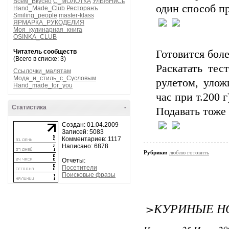
Всем_Вкусно
С_МОЛОТКА
УлЫбНиСь
один способ п
Hand_Made_Club
Ресторанъ
Smiling_people
master-klass
ЯРМАРКА_РУКОДЕЛИЯ
Моя_кулинарная_книга
OSINKA_CLUB
Читатель сообществ
Готовится боле
(Всего в списке: 3)
Раскатать тес
Ссылочки_малятам
Мода_и_стиль_с_Сусловым
рулетом, улож
Hand_made_for_you
час при т.200 
Статистика
-
Подавать тоже 
Создан: 01.04.2009
Записей: 5083
Комментариев: 1117
Написано: 6878
Рубрики:
люблю готовить
Отчеты:
Посетители
Поисковые фразы
>КУРИНЫЕ Н