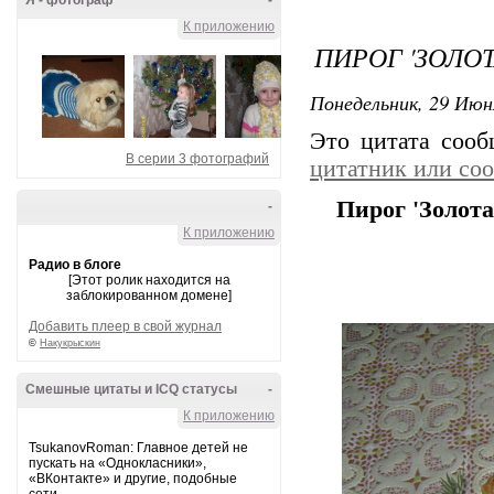
Я - фотограф
-
К приложению
ПИРОГ 'ЗОЛО
Понедельник, 29 Июн
Это цитата соо
В серии 3 фотографий
цитатник или со
Пирог 'Золота
-
К приложению
Радио в блоге
[Этот ролик находится на
заблокированном домене]
Добавить плеер в свой журнал
©
Накукрыскин
Смешные цитаты и ICQ статусы
-
К приложению
TsukanovRoman: Главное детей не
пускать на «Однокласники»,
«ВКонтакте» и другие, подобные