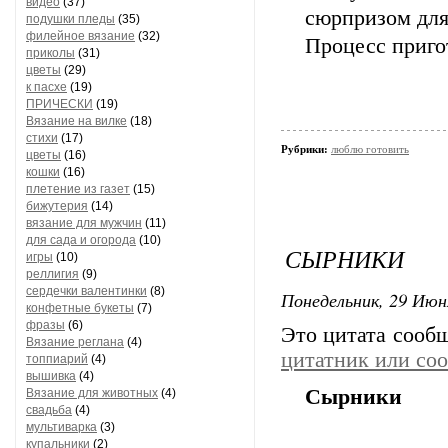
видео
(37)
сюрпризом для
подушки пледы
(35)
филейное вязание
(32)
Процесс приго
приколы
(31)
цветы
(29)
к пасхе
(19)
ПРИЧЕСКИ
(19)
Вязание на вилке
(18)
стихи
(17)
Рубрики:
люблю готовить
цветы
(16)
кошки
(16)
плетение из газет
(15)
бижутерия
(14)
вязание для мужчин
(11)
для сада и огорода
(10)
СЫРНИКИ
игры
(10)
реллигия
(9)
сердечки валентинки
(8)
Понедельник, 29 Июн
конфетные букеты
(7)
фразы
(6)
Это цитата сооб
Вязание реглана
(4)
цитатник или со
топпиарий
(4)
вышивка
(4)
Сырники
Вязание для животных
(4)
свадьба
(4)
мультиварка
(3)
купальники
(2)