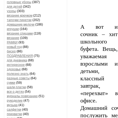
головные уборы
(387)
для детей
(342)
узоры
(303)
вязание крючком
(212)
тапочки пинетки
(202)
домашние мелочи
(186)
А вот и
игрушки
(164)
сочник – хит
вязание спицами
(118)
вязание
(109)
школьного
РАМКИ
(93)
новый год
(88)
буфета. Вещь,
бисер
(86)
уважаемая
ПОЗДРАВЛЕНИЯ
(75)
для дневника
(68)
взрослыми и
интересное
(68)
здоровье
(68)
детьми,
полезно знать
(64)
классный
разные советы
(64)
сумки
(59)
завтрак,
шали,платки
(58)
все о детях
(54)
«перехват» в
журналы повязанию
(51)
офисе.
рукоделие
(47)
музыка
(41)
Домашний со
салфетки
(40)
прихватки
(40)
послужить ме