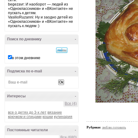
сети.
begezavr: И наоборот — людей из
«Одноклассников» и «ВКонтакте» не
пускать к детям.
VasilioRuzanni: Ну и заодно детей из
«Одноклассников» и «ВКонтакте» не
пускать к людям :)
Поиск по дневнику
-
в этом дневнике
Подписка по e-mail
-
Интересы
-
Все (4)
все о детях до 3-х лет
вязание
крючком и спицами
кошки
кулинария
Рубрики:
люблю готовить
Постоянные читатели
-
Все (680)