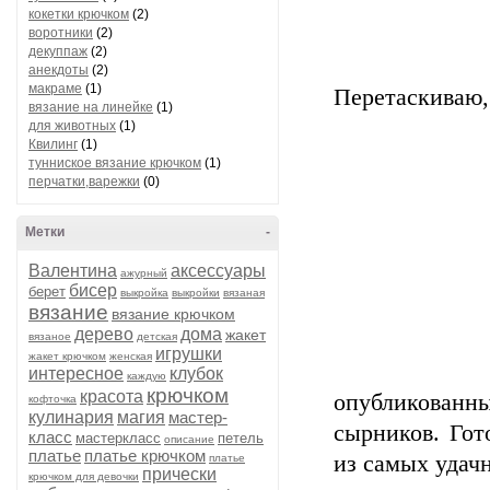
кокетки крючком
(2)
воротники
(2)
декуппаж
(2)
анекдоты
(2)
макраме
(1)
Перетаскиваю,
вязание на линейке
(1)
для животных
(1)
Квилинг
(1)
тунниское вязание крючком
(1)
перчатки,варежки
(0)
Метки
-
Валентина
аксессуары
ажурный
бисер
берет
выкройка
выкройки
вязаная
вязание
вязание крючком
дерево
дома
жакет
вязаное
детская
игрушки
жакет крючком
женская
интересное
клубок
каждую
крючком
красота
опубликованны
кофточка
кулинария
магия
мастер-
сырников. Гото
класс
мастеркласс
петель
описание
платье
платье крючком
из самых удач
платье
прически
крючком для девочки