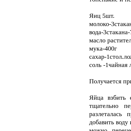
Яиц 5шт.
молоко-3стака
вода-3стакана
масло растите
мука-400г
сахар-1стол.л
соль -1чайная 
Получается пр
Яйца взбить 
тщательно п
разлеталась 
добавить воду 
можно переце