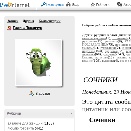
Регистрация
Вход
Рейтинги
Авос
Записи
Друзья
Комментарии
Выбрана рубрика
люблю готовит
Галина Токарчук
Другие рубрики в этом дневник
вязание крючком
(1),
топпиарий
(4
рукоделие
(47),
реллигия
(9),
РА
ПОЗДРАВЛЕНИЯ
(75),
подушки п
макраме
(1),
купальники
(2),
кошки
игрушки
(164),
здоровье
(68),
жу
дневника
(68),
для детей
(342),
де
Вязание на вилке
(18),
вязание 
вязание
(109),
вышивка
(4),
все о д
СОЧНИКИ
Понедельник, 29 Июн
В друзья
Это цитата сооб
цитатник или со
Рубрики
-
Сочники
вязание для женщин
(1168)
люблю готовить
(441)