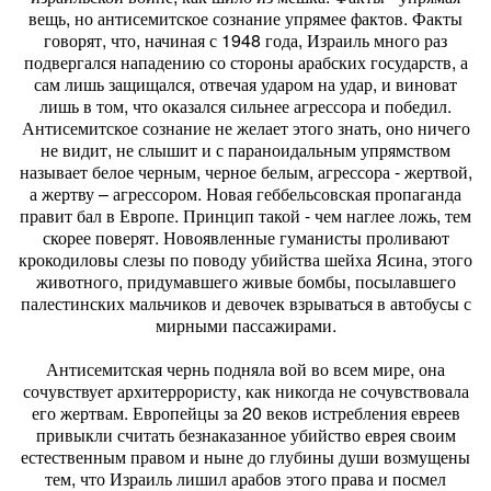
вещь, но антисемитское сознание упрямее фактов. Факты
говорят, что, начиная с 1948 года, Израиль много раз
подвергался нападению со стороны арабских государств, а
сам лишь защищался, отвечая ударом на удар, и виноват
лишь в том, что оказался сильнее агрессора и победил.
Антисемитское сознание не желает этого знать, оно ничего
не видит, не слышит и с параноидальным упрямством
называет белое черным, черное белым, агрессора - жертвой,
а жертву – агрессором. Новая геббельсовская пропаганда
правит бал в Европе. Принцип такой - чем наглее ложь, тем
скорее поверят. Новоявленные гуманисты проливают
крокодиловы слезы по поводу убийства шейха Ясина, этого
животного, придумавшего живые бомбы, посылавшего
палестинских мальчиков и девочек взрываться в автобусы с
мирными пассажирами.
Антисемитская чернь подняла вой во всем мире, она
сочувствует архитеррористу, как никогда не сочувствовала
его жертвам. Европейцы за 20 веков истребления евреев
привыкли считать безнаказанное убийство еврея своим
естественным правом и ныне до глубины души возмущены
тем, что Израиль лишил арабов этого права и посмел