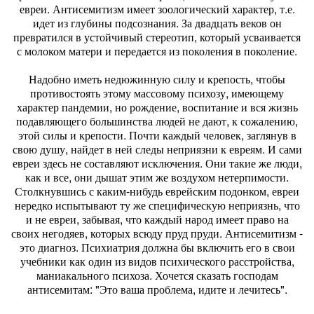
евреи. Антисемитизм имеет зоологический характер, т.е.
идет из глубины подсознания. За двадцать веков он
превратился в устойчивый стереотип, который усваивается
с молоком матери и передается из поколения в поколение.
Надобно иметь недюжинную силу и крепость, чтобы
противостоять этому массовому психозу, имеющему
характер пандемии, но рождение, воспитание и вся жизнь
подавляющего большинства людей не дают, к сожалению,
этой силы и крепости. Почти каждый человек, заглянув в
свою душу, найдет в ней следы неприязни к евреям. И сами
евреи здесь не составляют исключения. Они такие же люди,
как и все, они дышат этим же воздухом нетерпимости.
Столкнувшись с каким-нибудь еврейским подонком, евреи
нередко испытывают ту же специфическую неприязнь, что
и не евреи, забывая, что каждый народ имеет право на
своих негодяев, которых всюду пруд пруди. Антисемитизм -
это диагноз. Психиатрия должна бы включить его в свои
учебники как один из видов психического расстройства,
маниакального психоза. Хочется сказать господам
антисемитам: "Это ваша проблема, идите и лечитесь".