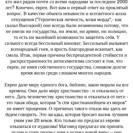
кто жил рядом почти со всеми народами за последние 2000
лет? Конечно, евреи. Вот вам и первый ответ на проклятый
вопрос. В качестве объекта ненависти и всесветного козла
отпущения ("Героическая личность, козья морда",- как
сказал Высоцкий) они всегда были незаменимы потому, что
не имели ни государства, ни земли, ни армии, ни полиции,
то есть ни малейшей возможности защитить себя. У
сильного всегда бессильный виноват. Бессильный вызывает
всенародный гнев, и ярость благородная вскипает, как
смола. Итак, первая причина беспрецедентной стойкости и
распространенности антисемитизма состоит в том, что
евреи, не имея собственного государства, слишком долгое
время жили среди слишком многих народов.
Евреи дали миру единого бога, библию, закон морали на все
времена. Они дали миру христианство - и отказались от
него. Дать человечеству христианство и отказаться от него -
это такая обида, которая "в сём христианнейшем из миров"
не имеет прощения. О причинах такого отказа мы здесь не
будем говорить. Это загадка, которая бросает вызов лучшим
умам уже 20 веков. Кто только ни предлагал евреям
отказаться от иудаизма! Магомед предлагал им принять
ислам и стать рядом с ним у истока новой веры -- они