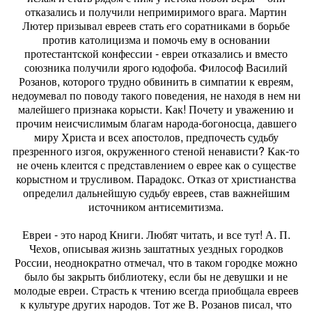
отказались и получили непримиримого врага. Мартин
Лютер призывал евреев стать его соратниками в борьбе
против католицизма и помочь ему в основании
протестантской конфессии - евреи отказались и вместо
союзника получили ярого юдофоба. Философ Василий
Розанов, которого трудно обвинить в симпатии к евреям,
недоумевал по поводу такого поведения, не находя в нем ни
малейшего признака корысти. Как! Почету и уважению и
прочим неисчислимым благам народа-богоносца, давшего
миру Христа и всех апостолов, предпочесть судьбу
презренного изгоя, окруженного стеной ненависти? Как-то
не очень клеится с представлением о еврее как о существе
корыстном и трусливом. Парадокс. Отказ от христианства
определил дальнейшую судьбу евреев, став важнейшим
источником антисемитизма.
Евреи - это народ Книги. Любят читать, и все тут! А. П.
Чехов, описывая жизнь заштатных уездных городков
России, неоднократно отмечал, что в таком городке можно
было бы закрыть библиотеку, если бы не девушки и не
молодые евреи. Страсть к чтению всегда приобщала евреев
к культуре других народов. Тот же В. Розанов писал, что