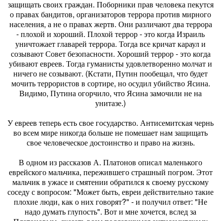
защищать своих граждан. Поборники прав человека пекутся
о правах бандитов, организаторов террора против мирного
населения, а не о правах жертв. Они различают два террора
- плохой и хороший. Плохой террор - это когда Израиль
уничтожает главарей террора. Тогда все кричат караул и
созывают Совет безопасности. Хороший террор - это когда
убивают евреев. Тогда гуманисты удовлетворенно молчат и
ничего не созывают. (Кстати, Путин пообещал, что будет
мочить террористов в сортире, но осудил убийство Ясина.
Видимо, Путина огорчило, что Ясина замочили не на
унитазе.)
У евреев теперь есть свое государство. Антисемитская чернь
во всем мире никогда больше не помешает нам защищать
свое человеческое достоинство и право на жизнь.
В одном из рассказов А. Платонов описал маленького
еврейского мальчика, пережившего страшный погром. Этот
мальчик в ужасе и смятении обратился к своему русскому
соседу с вопросом: "Может быть, евреи действительно такие
плохие люди, как о них говорят?" - и получил ответ: "Не
надо думать глупость". Вот и мне хочется, вслед за