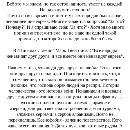
Всё это мы знаем, но так остро написать умеет не каждый.
Не надо думать глупость!
Почти во все времена и почти у всех народов были люди,
ненавидевшие евреев. Многие задаются вопросом: "За что?
Почему?" И я спрашиваю себя: "За что?"- Хотя знаю много
причин антисемитизма, но не знаю ни одной такой
причины, по которой его не должно было быть.
В "Письмах с земли" Марк Твен писал: "Все народы
ненавидят друг друга, и все вместе они ненавидят евреев".
Начнем с того, что люди друг друга не любят. Более того,
они друг друга ненавидят. Приходится признать, что, к
сожалению, это свойство имманентно человеческой
психике, что господь обрек людей на распри. История
человечества - это история войн. Ненавидели и воевали
друг с другом англичане и французы, немцы и французы,
русские и поляки, русские и немцы, армяне и
азербайджанцы, известны истребления армян турками,
албанцев сербами, а сербов албанцами. Всего не
перечислишь. Ксенофобия - явление повсеместное. Кого
чаще всего ненавидят? Да тех чужаков, которые рядом. А