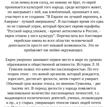
если немец всем сосед, но никому не брат, то еврей
проникается культурой того народа, среди которого живет,
он заигрывает с ней, как влюбленный, проникает в нее,
участвует в ее создании. "В Европе он лучший европеец, в
Америке - лучший американец". В настоящее время это едва
ли не главный упрек, который бросают евреям юдофобы.
"Русский народ унижен, - кричат антисемиты в России, -
евреи отняли у него культуру". Перечислить все блестящие
еврейские имена во всех областях человеческой
деятельности просто нет никакой возможности. Это не
прибавляет им любви окружающих.
Евреи уверенно занимают первое место в мире по уровню
образования и общественной активности. Историк Л. Н.
Гумилев назвал это качество пассионарностью. По его
теории этнос - это живой организм, который рождается,
взрослеет, достигает зрелости, затем стареет и умирает.
Обычный срок жизни этноса, по мнению Гумилева, - две
тысячи лет. В период зрелости у народа появляется
максимальное количество пассионарных личностей, т.е.
выдающихся политических деятелей, ученых, полководцев
и пр., а у старых, умирающих этносов таких людей почти