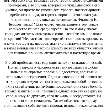
нет. Историк подтверждает свою теорию многочисленными
примерами, а те случаи, которые не укладываются в его
учение, он просто не упоминает. Уровень пассионарности
еврейского народа, история которого насчитывает уже
четыре тысячи лет, никогда не снижался. Философ Н.
Бердяев писал: "Есть что-то унизительное в том, какое
количество гениев среди евреев. На это я могу сказать
господам антисемитам только одно - делайте сами великие
открытия! "Несчастная - для евреев! - склонность проникать
в культуру других народов, активно участвуя в ее развитии,
а также невиданная пассионарность во всех областях жизни
- вот главные причины антисемитизма в настоящее время.
У этой проблемы есть еще один аспект - психиатрический.
Почти у каждого человека есть тайные страхи и фобии,
явные или скрытые пороки и недостатки, вольные и
невольные прегрешения. Один из способов избавления от
этих страхов и мучительного недовольства собой - извлечь
их из своей души, из глубины подсознания на свет божий,
громко заявить о них, приписав однако всю эту скверну не
себе, а кому-то другому, кого не жаль, и сосредоточить на
нем всю свою ненависть. Таким объектом, которому
приписывают собственные пороки, испокон веков служили