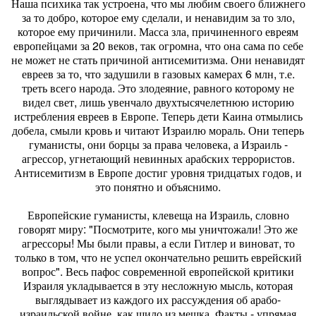
Наша психика так устроена, что мы любим своего ближнего
за то добро, которое ему сделали, и ненавидим за то зло,
которое ему причинили. Масса зла, причиненного евреям
европейцами за 20 веков, так огромна, что она сама по себе
не может не стать причиной антисемитизма. Они ненавидят
евреев за то, что задушили в газовых камерах 6 млн, т.е.
треть всего народа. Это злодеяние, равного которому не
видел свет, лишь увенчало двухтысячелетнюю историю
истребления евреев в Европе. Теперь дети Каина отмылись
добела, смыли кровь и читают Израилю мораль. Они теперь
гуманисты, они борцы за права человека, а Израиль -
агрессор, угнетающий невинных арабских террористов.
Антисемитизм в Европе достиг уровня тридцатых годов, и
это понятно и объяснимо.
Европейские гуманисты, клевеща на Израиль, словно
говорят миру: "Посмотрите, кого мы уничтожали! Это же
агрессоры! Мы были правы, а если Гитлер и виноват, то
только в том, что не успел окончательно решить еврейский
вопрос". Весь пафос современной европейской критики
Израиля укладывается в эту несложную мысль, которая
выглядывает из каждого их рассуждения об арабо-
израильской войне, как шило из мешка. Факты - упрямая