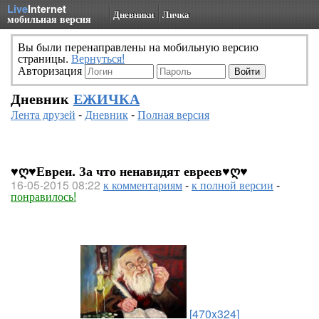
Live
Internet
Дневники
Личка
мобильная версия
Вы были перенаправлены на мобильную версию
страницы.
Вернуться!
Авторизация
Дневник
ЕЖИЧКА
Лента друзей
-
Дневник
-
Полная версия
♥ღ♥Евреи. За что ненавидят евреев♥ღ♥
16-05-2015 08:22
к комментариям
-
к полной версии
-
понравилось!
[470x324]