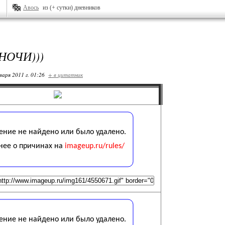
Авось
из (+ сутки) дневников
НОЧИ)))
варя 2011 г. 01:26
+ в цитатник