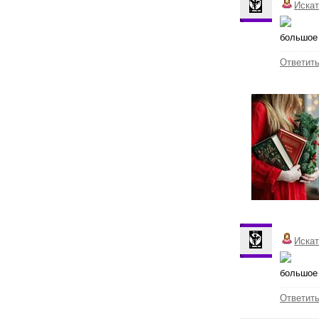
Иска
большое 
Ответит
Иска
большое 
Ответит