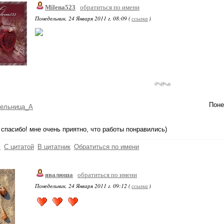
Milena523
обратиться по имени
Понедельник, 24 Января 2011 г. 08:09 (
ссылка
)
Поне
тельница_А
спасибо! мне очень приятно, что работы понравились)
ь
С цитатой
В цитатник
Обратиться по имени
явалюша
обратиться по имени
Понедельник, 24 Января 2011 г. 09:12 (
ссылка
)