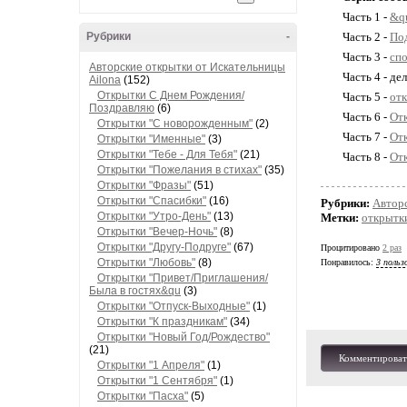
Часть 1 -
&qu
Рубрики
-
Часть 2 -
Под
Часть 3 -
сп
Авторские открытки от Искательницы
Часть 4 - дел
Ailona
(152)
Открытки С Днем Рождения/
Часть 5 -
отк
Поздравляю
(6)
Часть 6 -
Отк
Открытки "С новорожденным"
(2)
Часть 7 -
Отк
Открытки "Именные"
(3)
Открытки "Тебе - Для Тебя"
(21)
Часть 8 -
Отк
Открытки "Пожелания в стихах"
(35)
Открытки "Фразы"
(51)
Открытки "Спасибки"
(16)
Рубрики:
Авторс
Открытки "Утро-День"
(13)
Метки:
открытк
Открытки "Вечер-Ночь"
(8)
Открытки "Другу-Подруге"
(67)
Процитировано
2 раз
Открытки "Любовь"
(8)
Понравилось:
3 польз
Открытки "Привет/Приглашения/
Была в гостях&qu
(3)
Открытки "Отпуск-Выходные"
(1)
Открытки "К праздникам"
(34)
Открытки "Новый Год/Рождество"
(21)
Комментироват
Открытки "1 Апреля"
(1)
Открытки "1 Сентября"
(1)
Открытки "Пасха"
(5)