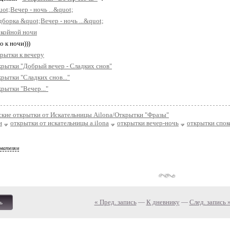
ot;Вечер - ночь ...&quot;
борка &quot;Вечер - ночь ...&quot;
окойной ночи
о к ночи)))
рытки к вечеру
рытки "Добрый вечер - Сладких снов"
рытки "Сладких снов..."
рытки "Вечер..."
кие открытки от Искательницы Ailona/Открытки "Фразы"
и
открытки от искательницы a.ilona
открытки вечер-ночь
открытки спок
ователям
« Пред. запись
—
К дневнику
—
След. запись 
ь