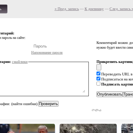
« Пред. запись
—
К дневнику
—
След. запись 
ь
ентарий:
 пароль на сайте:
Комментарий можно доб
нужно будет ввести сим
Напоминание пароля
тария:
смайлики
Прикрепить картинк
Переводить URL в
Подписаться на к
Подписать карти
рафии: (найти ошибки)