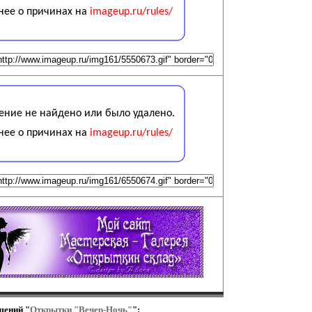
щений "
Открытки "Вечер-Ночь"
":