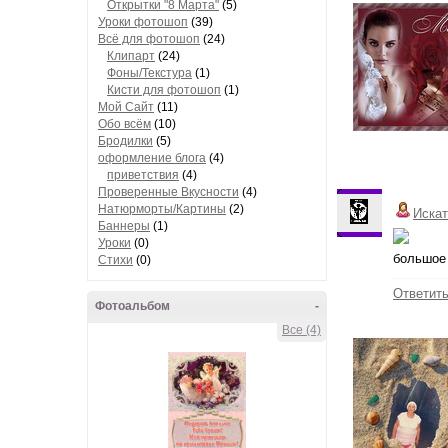
Открытки "8 Марта"
(5)
Уроки фотошоп
(39)
Всё для фотошоп
(24)
Клипарт
(24)
Фоны/Текстура
(1)
Кисти для фотошоп
(1)
Мой Сайт
(11)
Обо всём
(10)
Бродилки
(5)
оформление блога
(4)
приветствия
(4)
Проверенные Вкусности
(4)
Натюрморты/Картины
(2)
Иска
Баннеры
(1)
Уроки
(0)
большое 
Стихи
(0)
Ответит
Фотоальбом
-
Все (4)