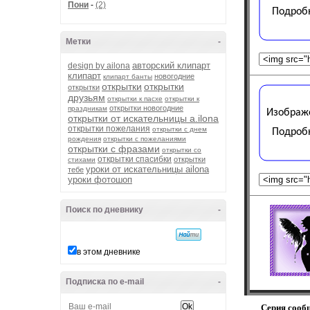
Пони
-
(2)
Метки
-
авторский клипарт
design by ailona
клипарт
новогодние
клипарт банты
открытки
открытки
открытки
друзьям
открытки к пасхе
открытки к
открытки новогодние
праздникам
открытки от искательницы a.ilona
открытки пожелания
открытки с днем
рождения
открытки с пожеланиями
открытки с фразами
открытки со
открытки спасибки
открытки
стихами
уроки от искательницы ailona
тебе
уроки фотошоп
Поиск по дневнику
-
в этом дневнике
Подписка по e-mail
-
Серия сооб