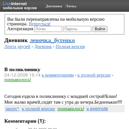
Live
Internet
Дневники
Личка
мобильная версия
Вы были перенаправлены на мобильную версию
страницы.
Вернуться!
Авторизация
Дневник
леночка_бутенко
Лента друзей
-
Дневник
-
Полная версия
В поликлинику
24-12-2008 19:14
к комментариям
-
к полной версии
-
понравилось!
Сегодня ездила в поликлинику с младшей сестрой!Блин!
Мне жалко врачей,сидят там с утра до вечера.Бедненькие!!!!
вверх^
к полной версии
понравилось!
в evernote
Комментарии (1):