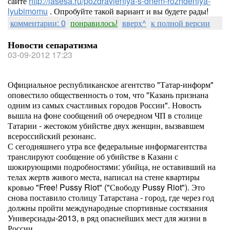
сайте
http://lasesa.ru/pozdravleniya-s-dnem-rozhdeniya-
lyubimomu
. Опробуйте такой вариант и вы будете рады!
комментарии: 0
понравилось!
вверх^
к полной версии
Новости сепаратизма
03-09-2012 17:23
Официальное республиканское агентство "Татар-информ"
оповестило общественность о том, что "Казань признана
одним из самых счастливых городов России". Новость
вышла на фоне сообщений об очередном ЧП в столице
Татарии - жестоком убийстве двух женщин, вызвавшем
всероссийский резонанс.
С сегодняшнего утра все федеральные информагентства
транслируют сообщение об убийстве в Казани с
шокирующими подробностями: убийца, не оставивший на
телах жертв живого места, написал на стене квартиры
кровью "Free! Pussy Riot" ("Свободу Pussy Riot"). Это
снова поставило столицу Татарстана - город, где через год
должны пройти международные спортивные состязания
Универсиады-2013, в ряд опаснейших мест для жизни в
России.