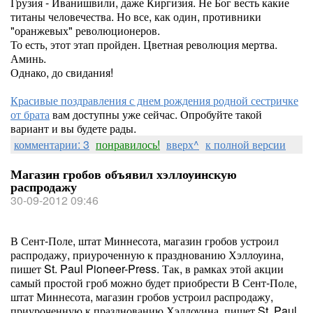
Грузия - Иванишвили, даже Киргизия. Не Бог весть какие
титаны человечества. Но все, как один, противники
"оранжевых" революционеров.
То есть, этот этап пройден. Цветная революция мертва.
Аминь.
Однако, до свидания!
Красивые поздравления с днем рождения родной сестричке
от брата
вам доступны уже сейчас. Опробуйте такой
вариант и вы будете рады.
комментарии: 3
понравилось!
вверх^
к полной версии
Магазин гробов объявил хэллоуинскую
распродажу
30-09-2012 09:46
В Сент-Поле, штат Миннесота, магазин гробов устроил
распродажу, приуроченную к празднованию Хэллоуина,
пишет St. Paul Pioneer-Press. Так, в рамках этой акции
самый простой гроб можно будет приобрести В Сент-Поле,
штат Миннесота, магазин гробов устроил распродажу,
приуроченную к празднованию Хэллоуина, пишет St. Paul