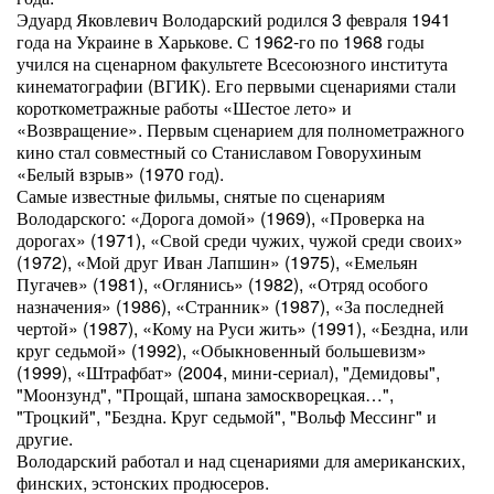
Эдуард Яковлевич Володарский родился 3 февраля 1941
года на Украине в Харькове. С 1962-го по 1968 годы
учился на сценарном факультете Всесоюзного института
кинематографии (ВГИК). Его первыми сценариями стали
короткометражные работы «Шестое лето» и
«Возвращение». Первым сценарием для полнометражного
кино стал совместный со Станиславом Говорухиным
«Белый взрыв» (1970 год).
Самые известные фильмы, снятые по сценариям
Володарского: «Дорога домой» (1969), «Проверка на
дорогах» (1971), «Свой среди чужих, чужой среди своих»
(1972), «Мой друг Иван Лапшин» (1975), «Емельян
Пугачев» (1981), «Оглянись» (1982), «Отряд особого
назначения» (1986), «Странник» (1987), «За последней
чертой» (1987), «Кому на Руси жить» (1991), «Бездна, или
круг седьмой» (1992), «Обыкновенный большевизм»
(1999), «Штрафбат» (2004, мини-сериал), "Демидовы",
"Моонзунд", "Прощай, шпана замоскворецкая…",
"Троцкий", "Бездна. Круг седьмой", "Вольф Мессинг" и
другие.
Володарский работал и над сценариями для американских,
финских, эстонских продюсеров.