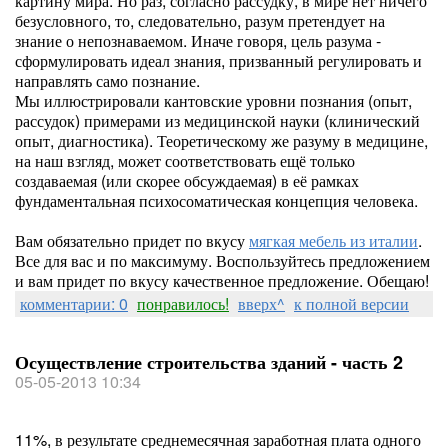
картину мира. Но раз, согласно рассудку, в мире нет ничего
безусловного, то, следовательно, разум претендует на
знание о непознаваемом. Иначе говоря, цель разума -
сформулировать идеал знания, призванный регулировать и
направлять само познание.
Мы иллюстрировали кантовские уровни познания (опыт,
рассудок) примерами из медицинской науки (клинический
опыт, диагностика). Теоретическому же разуму в медицине,
на наш взгляд, может соответствовать ещё только
создаваемая (или скорее обсуждаемая) в её рамках
фундаментальная психосоматическая концепция человека.
Вам обязательно придет по вкусу
мягкая мебель из италии
.
Все для вас и по максимуму. Воспользуйтесь предложением
и вам придет по вкусу качественное предложение. Обещаю!
комментарии: 0
понравилось!
вверх^
к полной версии
Осуществление строительства зданий - часть 2
05-05-2013 10:34
11%, в результате среднемесячная заработная плата одного