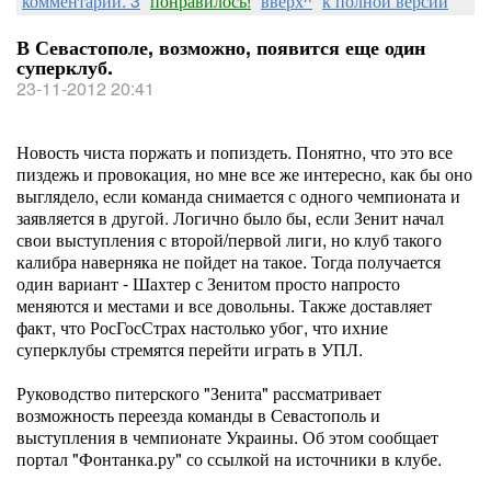
комментарии: 3
понравилось!
вверх^
к полной версии
В Севастополе, возможно, появится еще один
суперклуб.
23-11-2012 20:41
Новость чиста поржать и попиздеть. Понятно, что это все
пиздежь и провокация, но мне все же интересно, как бы оно
выглядело, если команда снимается с одного чемпионата и
заявляется в другой. Логично было бы, если Зенит начал
свои выступления с второй/первой лиги, но клуб такого
калибра наверняка не пойдет на такое. Тогда получается
один вариант - Шахтер с Зенитом просто напросто
меняются и местами и все довольны. Также доставляет
факт, что РосГосСтрах настолько убог, что ихние
суперклубы стремятся перейти играть в УПЛ.
Руководство питерского "Зенита" рассматривает
возможность переезда команды в Севастополь и
выступления в чемпионате Украины. Об этом сообщает
портал "Фонтанка.ру" со ссылкой на источники в клубе.