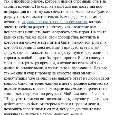
так и профессионалов, который имеют огромный опыт за
своими плечами. По ссылке выше для вас доступна вся
информация и потому как следствие вы конечно же будете
рады узнать ее самостоятельно. Вам предложены самые
лучшие и
игровые автоматы онлайн бесплатно
, которые вы
оцените себе на радость и потому как следствие вам
понравится начинать даже и зарабатывать играя. На сайте
казино есть так же еще и свои сообщества, вступить в
которые вы сможете вступить и быть членом той элиты, к
которой стремятся многие. Еще и присутствует целый
форум, где вы сможете оценить доступную информацию и
спросить любой вопрос быстро и просто. Я вам советую
сейчас не терять зря времени, а лучше посетить сайт по
данноый ссылке выше и узнать всю информацию. Для вас
так же еще и будет проведена качественная онлайн-
консультация уже сейчас и вы найдете ответ на любой свой
вопрос. Само интернет-казино имеет огромное количество
положительных отзывов, которые вы сможете прочесть на
типичных содержанию ресурсах. Мой вам личный совет:
"Не упустите такую вот возможность, а лучше узнайте, как
действительно быть мастером в своем игровом деле и
позволить себе заниматься тем, чему вы действительно
должны заниматься в своей нелегкой жизни".