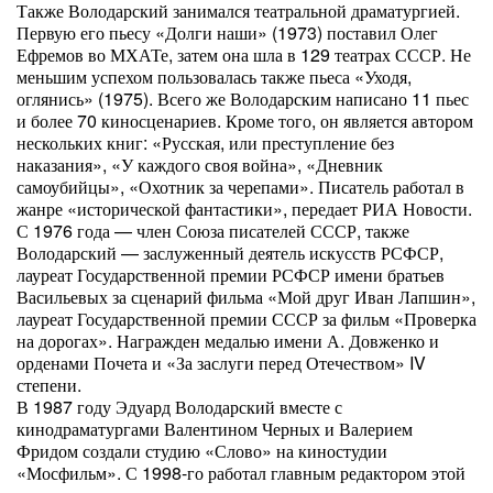
Также Володарский занимался театральной драматургией.
Первую его пьесу «Долги наши» (1973) поставил Олег
Ефремов во МХАТе, затем она шла в 129 театрах СССР. Не
меньшим успехом пользовалась также пьеса «Уходя,
оглянись» (1975). Всего же Володарским написано 11 пьес
и более 70 киносценариев. Кроме того, он является автором
нескольких книг: «Русская, или преступление без
наказания», «У каждого своя война», «Дневник
самоубийцы», «Охотник за черепами». Писатель работал в
жанре «исторической фантастики», передает РИА Новости.
С 1976 года — член Союза писателей СССР, также
Володарский — заслуженный деятель искусств РСФСР,
лауреат Государственной премии РСФСР имени братьев
Васильевых за сценарий фильма «Мой друг Иван Лапшин»,
лауреат Государственной премии СССР за фильм «Проверка
на дорогах». Награжден медалью имени А. Довженко и
орденами Почета и «За заслуги перед Отечеством» IV
степени.
В 1987 году Эдуард Володарский вместе с
кинодраматургами Валентином Черных и Валерием
Фридом создали студию «Слово» на киностудии
«Мосфильм». С 1998-го работал главным редактором этой