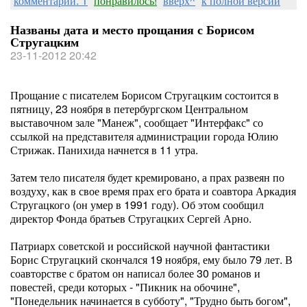
комментарии: 1
понравилось!
вверх^
к полной версии
Названы дата и место прощания с Борисом
Стругацким
23-11-2012 20:42
Прощание с писателем Борисом Стругацким состоится в
пятницу, 23 ноября в петербургском Центральном
выставочном зале "Манеж", сообщает "Интерфакс" со
ссылкой на представителя администрации города Юлию
Стрижак. Панихида начнется в 11 утра.
Затем тело писателя будет кремировано, а прах развеян по
воздуху, как в свое время прах его брата и соавтора Аркадия
Стругацкого (он умер в 1991 году). Об этом сообщил
директор Фонда братьев Стругацких Сергей Арно.
Патриарх советской и российской научной фантастики
Борис Стругацкий скончался 19 ноября, ему было 79 лет. В
соавторстве с братом он написал более 30 романов и
повестей, среди которых - "Пикник на обочине",
"Понедельник начинается в субботу", "Трудно быть богом",