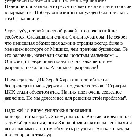
Иванишвили заявил, что рассчитывает на две трети голосов
в парламенте. Победу оппозиции вынужден был признать
сам Саакашвили.
Через губу, с такой постной рожей, что пояснений не
требуется: Саакашвили слили. Слили кураторы. Не секрет,
что нынешняя обамовская администрация всегда была в
меньшем восторге от Мишико, чем прежняя бушевская. Те
его баловали, называли своим "золотым мальчиком"...
Оппозиции разрешили победить, а Саакашвили не
разрешили ее давить. А раньше - разрешали!
Председатель ЦИК Зураб Харатишвили объяснил
беспрецедентные задержки в подсчете голосов: "Серверы
ЦИК стали объектом атак. На них идет очень серьезное
давление. Но мы делаем все для решения этой проблемы".
Надо же! "И вирус уничтожил показания
видеорегистратора"... Знаем, плавали. Это такая креативная
задумка: дождаться, пока Запад объявит выборы честными и
легитимными, а потом объявить результат. Это как сначала
приговор, а потом суд.