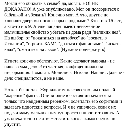
Могли его обижать в семье? да, могли. НО! НЕ
ДОКАЗАНО! А уже опубликовано. Мог он поссориться с
бабушкой и убежать? Конечно мог. А что, другие не
хлопают дверями после ссоры с родными? Кто-то в 15 лет,
а кто-то и в 9. А ещё пацаны имеют неизменное
мальчишечье свойство убегать из дома ради "великих дел".
На выбор: от "покататься на автобусе" до "воевать в
Испании", "строить БАМ", "драться с фашистами", "искать
клад", "охотиться на львов". (Нужное подчеркнуть).
Игната конечно обследуют. Какие сделают выводы - не
нашего ума дело. Это частная, конфиденциальная
информация. Помогли. Молились. Искали. Нашли. Дальше -
дело специалистов, а не наше.
Но как бы не так. Журналюгам не совестно, им подавай
"жареные" факты. Они вполне в состоянии мчаться за
только что найденным ребёнком, ослеплять его софитами и
задавать идиотские вопросы. И я не удивлюсь, если с их
подачи маму мальчика начнут просто напросто травить. А
уж опека точно не отвяжется и такого лакомого куска не
упустит.