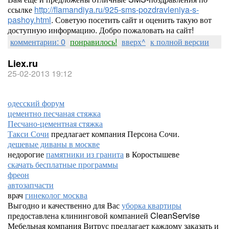
ссылке
http://flamandiya.ru/925-sms-pozdravleniya-s-
pashoy.html
. Советую посетить сайт и оценить такую вот
доступную информацию. Добро пожаловать на сайт!
комментарии: 0
понравилось!
вверх^
к полной версии
Liex.ru
25-02-2013 19:12
одесский форум
цементно песчаная стяжка
Песчано-цементная стяжка
Такси Сочи
предлагает компания Персона Сочи.
дешевые диваны в москве
недорогие
памятники из гранита
в Коростышеве
скачать бесплатные программы
фреон
автозапчасти
врач
гинеколог москва
Выгодно и качественно для Вас
уборка квартиры
предоставлена клининговой компанией CleanServise
Мебельная компания Витрус предлагает каждому заказать и