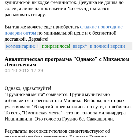
хулиганской выходке феминисток. Девушка не дошла до
солеи, а лишь на протяжении 15 секунд пыталась
распаковать гитару.
Вы так же можете еще приобретать
сладкие новогодние
подарки оптом
по минимальной цене и с бесплатной
доставкой. Дерзайте!
комментарии: 1
понравилось!
вверх^
к полной версии
Аналитическая программа "Однако" с Михаилом
Леонтьевым
04-10-2012 17:29
Однако, здравствуйте!
"Грузинская мечта" сбывается. Грузия мучительно
избавляется от бесноватого Мишико. Выборы, в которых
участвовало 16 партий, превратились, по сути, в плебисцит.
То есть, "Грузинская мечта" - это не голос за миллиардера
Иванишвили. Это голос за Грузию без Саакашвили.
Результаты всех эксит-поллов свидетельствуют об
уверенной победе оппозиции. Ее лидер Бидзина