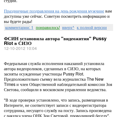
студии.
Праздничные поздравления на день рождения мужчине
вам
доступны уже сейчас. Советую посмотреть информацию и
вы будете рады!
комментарии: 1
понравилось!
вверх^
к полной версии
ФСИН установила автора "видеожития" Pussy
Riot в СИЗО
12-10-2012 10:04
Федеральная служба исполнения наказаний установила
автора видеороликов, сделанных в СИЗО, на которых
засняты осужденные участницы Pussy Riot.
Предположительно съемку вела журналистка The New
Times и член Общественной наблюдательной комиссии Зоя
Светова, сообщили в московском управлении ведомства.
"В ходе проверки установлено, что запись, размещенная в
Интернете, не соответствует записи с видеорегистратора
сотрудника, несущего службу на посту. Запись произведена
с ракурса члена ОНК Зои Световой, проводившей беседу",