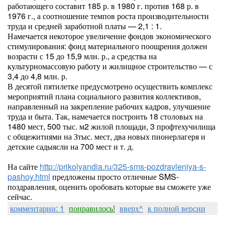
работающего составит 185 р. в 1980 г. против 168 р. в
1976 г., а соотношение темпов роста производительности
труда и средней заработной платы — 2,1 : 1.
Намечается некоторое увеличение фондов экономического
стимулирования: фонд материального поощрения должен
возрасти с 15 до 15,9 млн. р., а средства на
культурномассовую работу и жилищное строительство — с
3,4 до 4,8 млн. р.
В десятой пятилетке предусмотрено осуществить комплекс
мероприятий плана социального развития коллективов,
направленный на закрепление рабочих кадров, улучшение
труда и быта. Так, намечается построить 18 столовых на
1480 мест, 500 тыс. м2 жилой площади, 3 профтехучилища
с общежитиями на Зтыс. мест, два новых пионерлагеря и
детские садыясли на 700 мест и т. д.
На сайте
http://prikolyandia.ru/325-sms-pozdravleniya-s-
pashoy.html
предложены просто отличные SMS-
поздравления, оценить оробовать которые вы сможете уже
сейчас.
комментарии: 1
понравилось!
вверх^
к полной версии