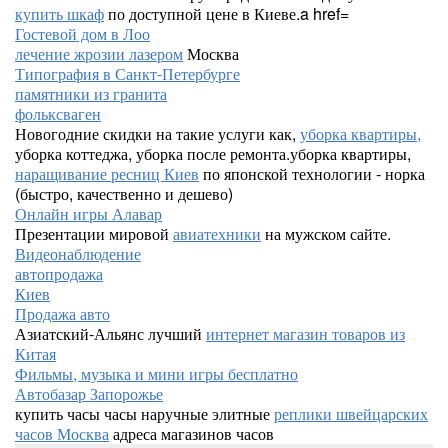
купить шкаф
по доступной цене в Киеве.a href=
Гостевой дом в Лоо
лечение жрозии лазером
Москва
Типография в Санкт-Петербурге
памятники из гранита
фольксваген
Новогодние скидки на такие услуги как,
уборка квартиры,
уборка коттеджа, уборка после ремонта.уборка квартиры,
наращивание ресниц Киев
по японской технологии - норка
(быстро, качественно и дешево)
Онлайн игры Алавар
Презентации мировой
авиатехники
на мужском сайте.
Видеонаблюдение
автопродажа
Киев
Продажа авто
Азиатский-Альянс лучший
интернет магазин товаров из
Китая
Фильмы, музыка и мини игры бесплатно
Автобазар Запорожье
купить часы часы наручные элитные
реплики швейцарских
часов Москва
адреса магазинов часов