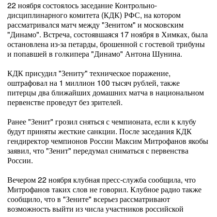
22 ноября состоялось заседание Контрольно-
дисциплинарного комитета (КДК) РФС, на котором
рассматривался матч между "Зенитом" и московским
"Динамо". Встреча, состоявшаяся 17 ноября в Химках, была
остановлена из-за петарды, брошенной с гостевой трибуны
и попавшей в голкипера "Динамо" Антона Шунина.
КДК присудил "Зениту" техническое поражение,
оштрафовал на 1 миллион 100 тысяч рублей, также
питерцы два ближайших домашних матча в национальном
первенстве проведут без зрителей.
Ранее "Зенит" грозил сняться с чемпионата, если к клубу
будут приняты жесткие санкции. После заседания КДК
гендиректор чемпионов России Максим Митрофанов якобы
заявил, что "Зенит" передумал сниматься с первенства
России.
Вечером 22 ноября клубная пресс-служба сообщила, что
Митрофанов таких слов не говорил. Клубное радио также
сообщило, что в "Зените" всерьез рассматривают
возможность выйти из числа участников российской