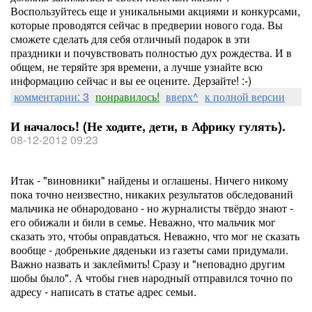
Воспользуйтесь еще и уникальными акциями и конкурсами,
которые проводятся сейчас в предверии нового года. Вы
сможете сделать для себя отличный подарок в эти
праздники и почувствовать полностью дух рождества. И в
общем, не теряйте зря времени, а лучше узнайте всю
информацию сейчас и вы ее оцените. Дерзайте! :-)
комментарии: 3
понравилось!
вверх^
к полной версии
И началось! (Не ходите, дети, в Африку гулять).
08-12-2012 09:23
Итак - "виновники" найдены и оглашены. Ничего никому
пока точно неизвестно, никаких результатов обследований
мальчика не обнародовано - но журналисты твёрдо знают -
его обижали и били в семье. Неважно, что мальчик мог
сказать это, чтобы оправдаться. Неважно, что мог не сказать
вообще - добренькие дяденьки из газеты сами придумали.
Важно назвать и заклеймить! Сразу и "неповадно другим
шобы было". А чтобы гнев народный отправился точно по
адресу - написать в статье адрес семьи.