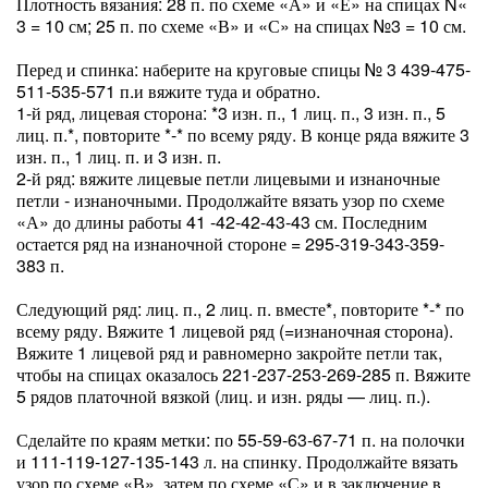
Плотность вязания: 28 п. по схеме «А» и «Е» на спицах N«
3 = 10 см; 25 п. по схеме «В» и «С» на спицах №3 = 10 см.
Перед и спинка: наберите на круговые спицы № 3 439-475-
511-535-571 п.и вяжите туда и обратно.
1-й ряд, лицевая сторона: *3 изн. п., 1 лиц. п., 3 изн. п., 5
лиц. п.*, повторите *-* по всему ряду. В конце ряда вяжите 3
изн. п., 1 лиц. п. и 3 изн. п.
2-й ряд: вяжите лицевые петли лицевыми и изнаночные
петли - изнаночными. Продолжайте вязать узор по схеме
«А» до длины работы 41 -42-42-43-43 см. Последним
остается ряд на изнаночной стороне = 295-319-343-359-
383 п.
Следующий ряд: лиц. п., 2 лиц. п. вместе*, повторите *-* по
всему ряду. Вяжите 1 лицевой ряд (=изнаночная сторона).
Вяжите 1 лицевой ряд и равномерно закройте петли так,
чтобы на спицах оказалось 221-237-253-269-285 п. Вяжите
5 рядов платочной вязкой (лиц. и изн. ряды — лиц. п.).
Сделайте по краям метки: по 55-59-63-67-71 п. на полочки
и 111-119-127-135-143 л. на спинку. Продолжайте вязать
узор по схеме «В», затем по схеме «С» и в заключение в