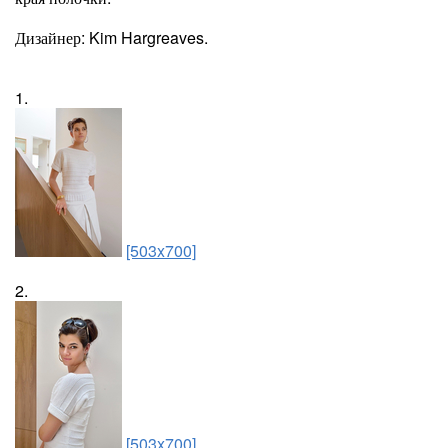
Дизайнер: Kim Hargreaves.
1.
[503x700]
2.
[503x700]