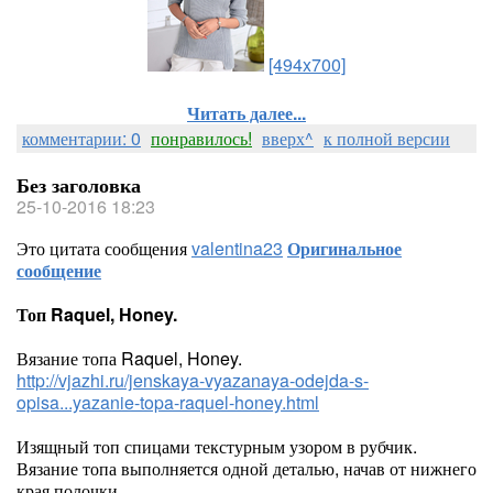
[494x700]
Читать далее...
комментарии: 0
понравилось!
вверх^
к полной версии
Без заголовка
25-10-2016 18:23
Это цитата сообщения
valentina23
Оригинальное
сообщение
Топ Raquel, Honey.
Вязание топа Raquel, Honey.
http://vjazhi.ru/jenskaya-vyazanaya-odejda-s-
opisa...yazanie-topa-raquel-honey.html
Изящный топ спицами текстурным узором в рубчик.
Вязание топа выполняется одной деталью, начав от нижнего
края полочки.