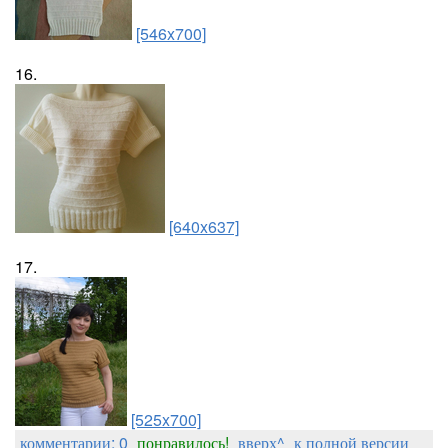
[546x700]
16.
[640x637]
17.
[525x700]
комментарии: 0
понравилось!
вверх^
к полной версии