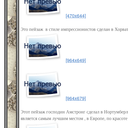
[470x644]
Это пейзаж в стиле импрессионистов сделан в Хорва
[964x649]
[964x679]
Этот пейзаж господин Амстронг сделал в Нортумберл
является самым лучшим местом , в Европе, по красоте