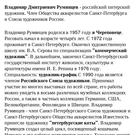
Владимир Дмитриевич Румянцев
- российский питерский
художник. Член Общества акварелистов Санкт-Петербурга
и Союза художников России.
Владимир Румянцев родился в 1957 году
в Череповеце
.
Рисовать начал в возрасте четырёх лет. С 1972 года
проживает в Санкт-Петербурге. Окончил художественную
школу им. В.А. Серова по специализации
"коммерческий
художник"
. В дальнейшем, закончил Санкт-Петербургский
государственный институт живописи, скульптуры и
архитектуры имени И. Е. Репина в 1976 году.
Специальность:
художник-график
.С 1990 года является
членом
Российского Союза художников
. Принимал
участие во многих выставках по всей стране, его работы
можно увидеть в восьми различных музейных коллекциях
России, а также в частных коллекциях Германии,
США
,
Великобритании, Финляндии и Швеции. Владимир
Румянцев - член Санкт-Петербургского Союза художников и
Санкт-Петербургского Общества акварелистов.Известность
принесли художнику
"петербургские коты"
. Владимир
Румянцев создал целый цикл, посвященный кошачьим.
Нередко в его работах появляются ангелы. Художник пишет