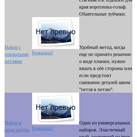
края воротника-гольф.
Обаятельные зубчики.
Набор с
Удобный метод, когда
[показать]
открытыми
еще не принято решение
петлями
о виде планки, нужно
вязать в обе стороны или
если предстоит
сшивание деталей швом
"петля в петлю".
Набор в
Один из универсальных
[показать]
виде шнура
наборов. Эластичный
край, состоящий из трех