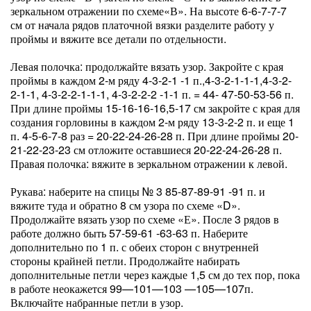
зеркальном отражении по схеме«В». На высоте 6-6-7-7-7
см от начала рядов платочной вязки разделите работу у
проймы и вяжите все детали по отдельности.
Левая полочка: продолжайте вязать узор. Закройте с края
проймы в каждом 2-м ряду 4-3-2-1 -1 п.,4-3-2-1-1-1,4-3-2-
2-1-1, 4-3-2-2-1-1-1, 4-3-2-2-2 -1-1 п. = 44- 47-50-53-56 п.
При длине проймы 15-16-16-16,5-17 см закройте с края для
создания горловины в каждом 2-м ряду 13-3-2-2 п. и еще 1
п. 4-5-6-7-8 раз = 20-22-24-26-28 п. При длине проймы 20-
21-22-23-23 см отложите оставшиеся 20-22-24-26-28 п.
Правая полочка: вяжите в зеркальном отражении к левой.
Рукава: наберите на спицы № 3 85-87-89-91 -91 п. и
вяжите туда и обратно 8 см узора по схеме «D».
Продолжайте вязать узор по схеме «Е». После 3 рядов в
работе должно быть 57-59-61 -63-63 п. Наберите
дополнительно по 1 п. с обеих сторон с внутренней
стороны крайней петли. Продолжайте набирать
дополнительные петли через каждые 1,5 см до тех пор, пока
в работе неокажется 99—101—103 —105—107п.
Включайте набранные петли в узор.