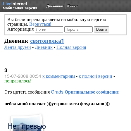
Live
Internet
Дневники
Личка
мобильная версия
Вы были перенаправлены на мобильную версию
страницы.
Вернуться!
Авторизация
Дневник
святополка1
Лента друзей
-
Дневник
-
Полная версия
3
15-07-2008 00:54
к комментариям
-
к полной версии
-
понравилось!
Это цитата сообщения
Grads
Оригинальное сообщение
небольшой плагиат )))устроит мега флудильню )))