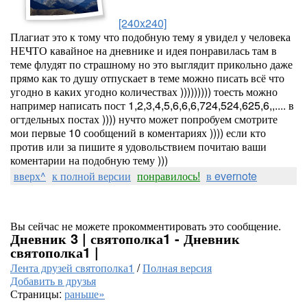
[240x240]
Плагиат это к тому что подобную тему я увидел у человека
НЕЧТО кавайное на дневнике и идея понравилась там в
теме флудят по страшному но это выглядит прикольно даже
прямо как то душу отпускает в теме можно писать всё что
угодно в каких угодно количествах ))))))))) тоесть можно
например написать пост 1,2,3,4,5,6,6,6,724,524,625,6,,.... в
огтдельных постах )))) нучто может попробуем смотрите
мои первые 10 сообщений в коментариях )))) если кто
против или за пишите я удовольствием почитаю ваши
коментарии на подобную тему )))
вверх^
к полной версии
понравилось!
в evernote
Вы сейчас не можете прокомментировать это сообщение.
Дневник 3 | святополка1 - Дневник
святополка1 |
Лента друзей святополка1
/
Полная версия
Добавить в друзья
Страницы:
раньше»