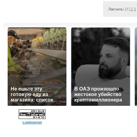
Листать:
[1]
2
3
Не ешьте эту
В ОАЭ произошло
готовую еду из
жестокое убийство
магазина: список
криптомиллионера
LiveInternet