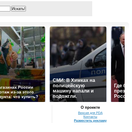
СМИ: В Химках на
полицейскую
Где буд
агазинах России
машину напали и
презид
отаж из-за этого
подожгли.
России
дукта: что купить?
О проекте
Версия для PDA
Контакты
Разместить рекламу