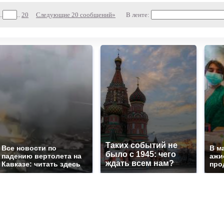
..
..
20
Следующие 20 сообщений»
В ленте:
Таких событий не
Все новости по
В м
было с 1945: чего
падению вертолета на
ажи
ждать всем нам?
Кавказе: читать здесь
про