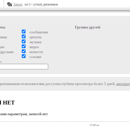
Авось
из (+ сутки) дневников
нты
Группы друзей
сообщения
ники
цитаты
музыка
ции
видео
 друзьям
новости
ссылки
:
изованным пользователям доступна глубина просмотра более 3 дней,
авториз
 НЕТ
ми параметрам, записей нет.