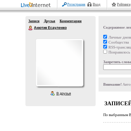
Регистрация
Вход
Рейтинги
Записи
Друзья
Комментарии
Содержимое ле
Анютик Есауленко
Личные днев
Сообщества
RSS-трансля
Понравилось
Запретить слова
Внимание!
Автор
В друзья
ЗАПИСЕЙ
По выбранным Ва