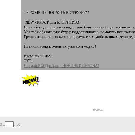
ТЫ ХОЧЕШЬ ПОПАСТЬ В СТРУЮ???
"NEW - КЛАН" для БЛОГГЕРОВ.
Вступай под наши знамена, создай блог или сообщество посв
Мы тебя обязательно будем поддерживать и помогать чем тольк
Грузи инфу о новых машинах, самолетах, мобильниках, музыке, ф
Новинки всегда, очень актуально и модно!
Всем Рай и Пис))
ТУТ:
Прямой ВХОД в блог - НОВИНКИ СЕЗОНА!
3
..
..
10