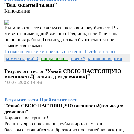
"Ваш скрытый талант"
Кинокритик
Вы много знаете о фильмах. актерах и шоу-бизнесе. Вы
живете с ними одной жизнью. Глядишь, если б не ваша
нынешняя работа, Голливуд плакал бы от счастья при
знакомстве с вами.
Психологические и прикольные тесты LiveInternet.ru
комментарии: 0
понравилось!
вверх^
к полной версии
Результат теста "Узнай СВОЮ НАСТОЯЩУЮ
внешность!(только для девчонок)"
10-07-2008 14:46
Результат теста:
Пройти этот тест
"Узнай СВОЮ НАСТОЯЩУЮ внешность!(только для
девчонок)"
Королева вечеринки!
Ресницы ярко накрашены, губы жирно намазаны
блеском,светящийся топ,брючки из последней коллекции,