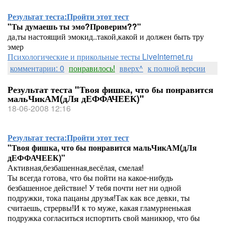
Результат теста:
Пройти этот тест
"Ты думаешь ты эмо?Проверим??"
да,ты настоящий эмокид..такой,какой и должен быть тру
эмер
Психологические и прикольные тесты LiveInternet.ru
комментарии: 0
понравилось!
вверх^
к полной версии
Результат теста "Твоя фишка, что бы понравится
мальЧикАМ(дЛя дЕФФАЧЕЕК)"
18-06-2008 12:16
Результат теста:
Пройти этот тест
"Твоя фишка, что бы понравится мальЧикАМ(дЛя
дЕФФАЧЕЕК)"
Активная,безбашенная,весёлая, смелая!
Ты всегда готова, что бы пойти на какое-нибудь
безбашенное действие! У тебя почти нет ни одной
подружки, тока пацаны друзья!Так как все девки, ты
считаешь, стрервы!И к то муже, какая гламурненькая
подружка согласиться испортить свой маникюр, что бы