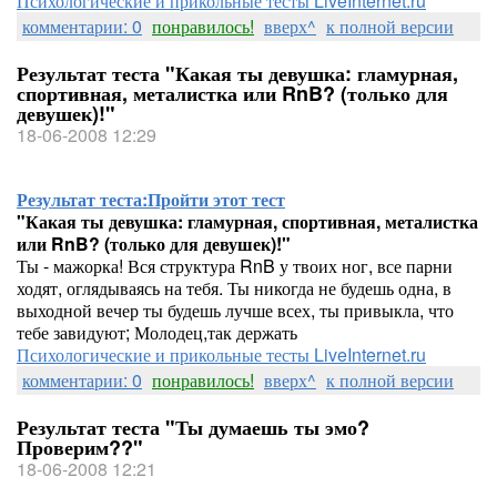
Психологические и прикольные тесты LiveInternet.ru
комментарии: 0
понравилось!
вверх^
к полной версии
Результат теста "Какая ты девушка: гламурная,
спортивная, металистка или RnB? (только для
девушек)!"
18-06-2008 12:29
Результат теста:
Пройти этот тест
"Какая ты девушка: гламурная, спортивная, металистка
или RnB? (только для девушек)!"
Ты - мажорка! Вся структура RnB у твоих ног, все парни
ходят, оглядываясь на тебя. Ты никогда не будешь одна, в
выходной вечер ты будешь лучше всех, ты привыкла, что
тебе завидуют; Молодец,так держать
Психологические и прикольные тесты LiveInternet.ru
комментарии: 0
понравилось!
вверх^
к полной версии
Результат теста "Ты думаешь ты эмо?
Проверим??"
18-06-2008 12:21