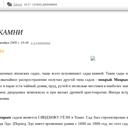
Авось
из (+ сутки) дневников
 КАМНИ
нтября 2008 г. 10:48
+ в цитатник
ни
ционных японских садах, чаще всего вспоминают сады камней. Такие сады 
езвычайное распространение получил другой типа садов -
мокрый
.
Мокры
го в парке есть чайный домик, пруд, ручей и несколько мостиков в наиболее 
мов, дворцовых комплексах и при виллах древней аристократии. Иногда вс
понии.
окрым
садом является СИНДЗЮКУ ГЁЭН в Токио. Сад был спроектирован во
да Эдо. (Период Эдо имеет временные рамки с 1600 по 1868 год, но этот сад 