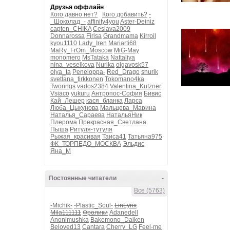
Друзья оффлайн
Кого давно нет?
Кого добавить?
-
_Шоколад_-
affinity4you
Aster-Deiniz
capten_CHIKA
Ceslava2009
Donnarossa
Firisa
Grandmama
Kirroil
kyou1110
Lady_Iren
Mariarti68
MaRy_FrOm_Moscow
MiG-May
monomero
MsTataka
Nattaliya
nina_veselkova
Nurika
olgavosk57
olya_ta
Peneloppa-
Red_Drago
snurik
svetlana_tirkkonen
Tokomano4ka
Tworings
vados2384
Valentina_Kutzner
Vsiaco
yukuru
Антропос-София
Бивис
Кай_Лешер
кася_бланка
Ларса
Люба_Цыкунова
Мальцева_Марина
Наталья_Сараева
НатальяНик
Плерома
Прекрасная_Светлана
Пыша
Ритуля-тутуля
Рыжая_красивая
Таиса41
Татьяна975
ФК_ТОРПЕДО_МОСКВА
Эльдис
Яна_М
Постоянные читатели
-
Все (5763)
-Michik-
-Plastic_Soul-
LinLynx
Mila111111
Фролики
Adanedell
Anonimushka
Bakemono_Daiken
Beloved13
Cantara
Cherry_LG
Feel-me