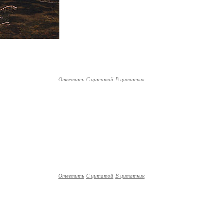
Ответить
С цитатой
В цитатник
Ответить
С цитатой
В цитатник