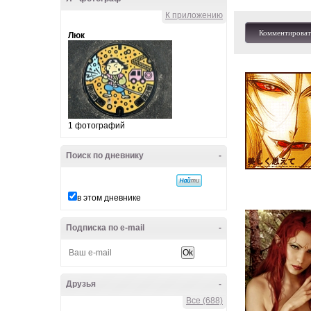
К приложению
Комментироват
Люк
1 фотографий
Поиск по дневнику
-
в этом дневнике
Подписка по e-mail
-
Друзья
-
Все (688)