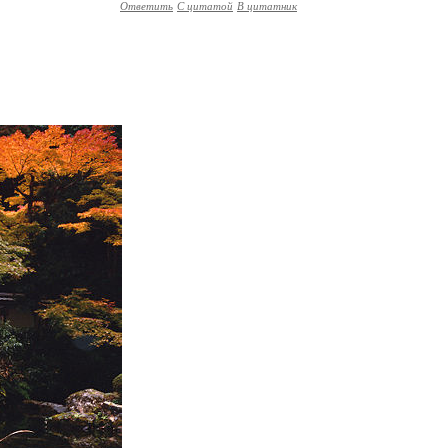
Ответить
С цитатой
В цитатник