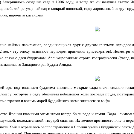
) Завершилось создание сада в 1906 году, и тогда же он получил статус И
вропейский регулярный сад и
мокрый
японский, сформированный вокруг пруд
мика, нарочито китайский.
ние чайных павильонов, соединяющихся друг с другом крытыми коридорами
2 век - эту эпоху называют периодом правления аристократов). Несмотря 
ые связи с дзен-буддизмом. Аранжированные строго географически (фасад п
называемого Западного рая Будды Амиды.
шей эры под влиянием буддизма японские
мокрые
сады стали символически
 Сумэру, которую в саду обозначал небольшой холм посреди пруда, повторя
ть островов и восемь морей буддийского космогонического мифа.
стве Японии главными элементами всегда были вода и камни. Вода - символ о
, мужской, положительной, твердой силы ян. Их вечное противостояние и не
эпохи Хэйан отразилось распространение в Японии учения буддийской секты Д
падного рая). Придворные аристократы стали создавать вокруг своих вилл 