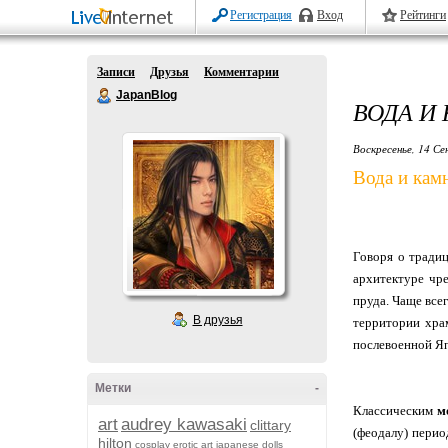
Регистрация
Вход
Рейтинги
Записи
Друзья
Комментарии
JapanBlog
ВОДА И
Воскресенье, 14 Се
Вода и кам
Говоря о тради
архитектуре чр
пруда. Чаще все
В друзья
территории хра
послевоенной Я
Метки
-
Классическим
м
art
audrey kawasaki
clittary
(феодалу) перио
hilton
cosplay
erotic art
japanese dolls