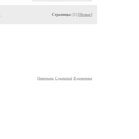
»
Страницы:
[1] [
Новые
]
Ответить
С цитатой
В цитатник