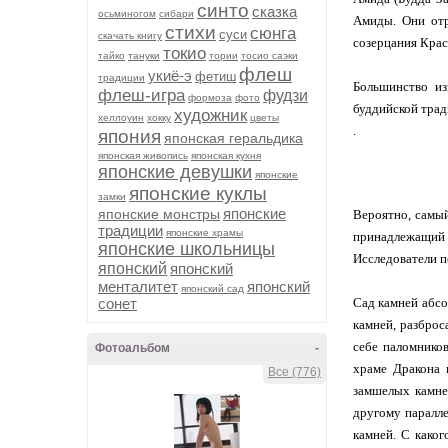
синто
сказка
осьминогом
сибари
Амиды. Они отр
стихи
сюнга
суси
скачать книгу
созерцания Крас
токио
тайко
тануки
тории
тосио саэки
флеш
укиё-э
фетиш
традиции
Большинство и
флеш-игра
фудзи
формоза
фото
буддийской тра
художник
хеллоуин
хокку
цветы
.
япония
японская геральдика
японская живопись
японская кухня
японские девушки
японские
японские куклы
замки
японские
японские монстры
Вероятно, самы
традиции
японские храмы
принадлежащий 
японские школьницы
Исследователи п
японский
японский
менталитет
японский
японский сад
сонет
Сад камней абсо
камней, разброс
себе паломнико
Фотоальбом
-
храме Дракона 
Все (776)
замшелых камне
другому паралле
камней. С каког