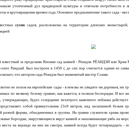
ажали утонченный дух придворной культуры и отвечали потребности в л
оты в круговращении времен года. Основное предназначение такого сада - мест
звестных
сухих
садов, расположены на территории дзенских монастырей,
дицией
й известный за пределами Японии сад камней - Рёандзи. РЁАНДЗИ или Храм 
секте Риндзай. Был построен в 1450 г, до сих пор считается одним из сам
олагают, что автором сада Рёандзи был знаменитый мастер Соами.
лютно не похож на европейские сады - в нем вы не увидите ни деревьев, ни тра
анных по мелкому белому гравию, как кажется, в полном беспорядке. И все же
в, утверждающих, будто созерцание нехитрого каменного пейзажа действуе
представляет собой прямоугольник 23х9 метров, над засыпанной белым гр
й разной формы, объединенных в группы. На гравии служители храма прово
льные бороздки, закругляющиеся вкруг камней и напоминающие рябь на морск
о места на веранде на них ни смотри, камней всегда будет четырнадцать - 