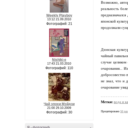
Возможно, авто
реальность боле
предназначался 
Weekly Playboy
13:12 21.09.2010
японской культу
Фотографий: 21
продолжали суще
Дзэнская культу
чайный павильон
Nishiki-e
случае целиком
17:43 21.03.2010
Фотографий: 110
очарования... И
добросовестно п
не знал, что и
очарование увя
Метки:
вода и к
Чай эпохи Мэйдзи
21:00 29.10.2009
Процитировано
50 раз
Фотографий: 30
Я - фотограф
-