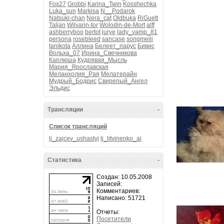
Fox27
Grobbi
Karina_Twin
Kosshechka
Luka_sun
Markisa
N__Podarok
Natsuki-chan
Nera_cat
Oldbuka
RiGuett
Taljan
Wilvarin-tor
Wolodin-de-Mort
alff
ashberryboo
bertot
jurye
lady_vamp_81
persona
rosebleed
sancase
songmeili
tanikota
Аллина
Белеет_парус
Бивис
Вольха_07
Ирина_Свечникова
Каплюша
Кудрявая_Мысль
Мария_Ярославская
Меланхолия_Рая
Мелатерайн
Мудрый_Бодрис
Свирепый_Ангел
Эльдис
Трансляции
-
Список трансляций
lj_zajcev_ushastyj
lj_litvinenko_ai
Статистика
-
Создан: 10.05.2008
Записей:
Комментариев:
Написано: 51721
Отчеты:
Посетители