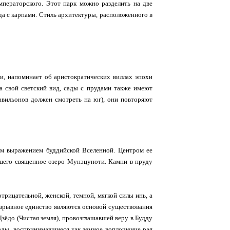
мператорского. Этот парк можно разделить на две
а с карпами. Стиль архитектуры, расположенного в
, напоминает об аристократических виллах эпохи
на свой светский вид, сады с прудами также имеют
авильонов должен смотреть на юг), они повторяют
м выражением буддийской Вселенной. Центром ее
вшего священное озеро Мунэцуноти. Камни в пруду
трицательной, женской, темной, мягкой силы инь, а
разрывное единство являются основой существования
зёдо (Чистая земля), провозглашавшей веру в Будду
сады, воспринимавшиеся как земное воплощение рая