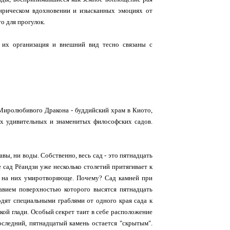
ирическом вдохновении и изысканных эмоциях от
о для прогулок.
 их организация и внешний вид тесно связаны с
Миролюбивого Дракона - буддийский храм в Киото,
ых удивительных и знаменитых философских садов.
вы, ни воды. Собственно, весь сад - это пятнадцать
 сад Рёандзи уже несколько столетий притягивает к
т на них умиротворяюще. Почему? Сад камней при
авием поверхностью которого высятся пятнадцать
дят специальными граблями от одного края сада к
ой глади. Особый секрет таит в себе расположение
последний, пятнадцатый камень остается "скрытым".