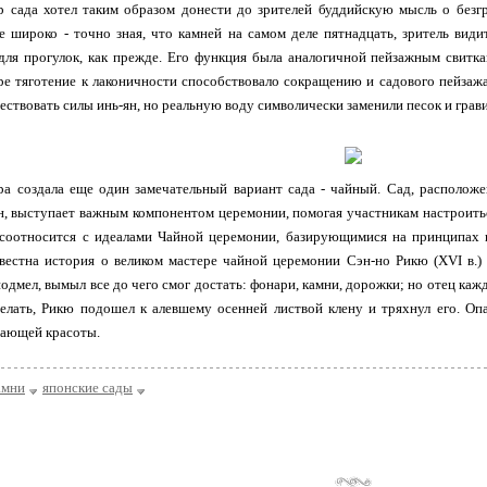
р сада хотел таким образом донести до зрителей буддийскую мысль о безг
е широко - точно зная, что камней на самом деле пятнадцать, зритель вид
для прогулок, как прежде. Его функция была аналогичной пейзажным свитка
ре тяготение к лаконичности способствовало сокращению и садового пейзажа
ствовать силы инь-ян, но реальную воду символически заменили песок и грави
ра создала еще один замечательный вариант сада - чайный. Сад, располож
, выступает важным компонентом церемонии, помогая участникам настроитьс
 соотносится с идеалами Чайной церемонии, базирующимися на принципах п
звестна история о великом мастере чайной церемонии Сэн-но Рикю (XVI в.)
одмел, вымыл все до чего смог достать: фонари, камни, дорожки; но отец кажд
 делать, Рикю подошел к алевшему осенней листвой клену и тряхнул его. О
дающей красоты.
амни
японские сады