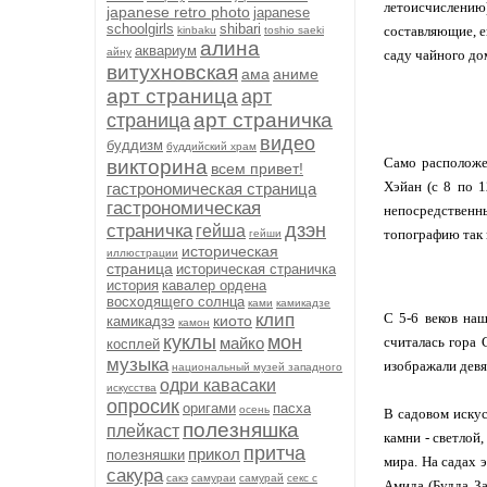
летоисчислению
japanese retro photo
japanese
schoolgirls
shibari
составляющие, е
kinbaku
toshio saeki
алина
аквариум
айну
саду чайного до
витухновская
ама
аниме
арт страница
арт
арт страничка
страница
видео
буддизм
буддийский храм
Само расположе
викторина
всем привет!
Хэйан (с 8 по 1
гастрономическая страница
гастрономическая
непосредственн
дзэн
страничка
гейша
топографию так 
гейши
историческая
иллюстрации
страница
историческая страничка
история
кавалер ордена
восходящего солнца
ками
камикадзе
клип
С 5-6 веков на
киото
камикадзэ
камон
куклы
мон
майко
считалась гора
косплей
музыка
изображали девя
национальный музей западного
одри кавасаки
искусства
опросик
оригами
пасха
осень
В садовом искус
полезняшка
плейкаст
камни - светлой
притча
прикол
полезняшки
мира. На садах 
сакура
сакэ
самураи
самурай
секс с
Амида (Будда За