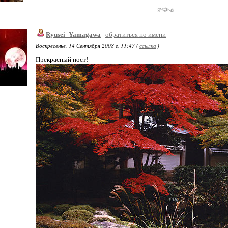
Ryusei_Yamagawa
обратиться по имени
Воскресенье, 14 Сентября 2008 г. 11:47 (
ссылка
)
Прекрасный пост!