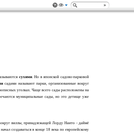
называются
сухими
. Но в японской садово-парковой
ми
садами называют парки, организованные вокруг
живописных уголках. Чаще всего сады расположены на
тречаются муниципальные сады, но это детище уже
круг виллы, принадлежащей Лорду Наито - даймё
начал создаваться в конце 18 века по европейскому