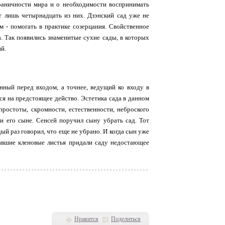
раничности мира и о необходимости воспринимать
ит лишь четырнадцать из них. Дзэнский сад уже не
м - помогать в практике созерцания. Свойственное
. Так появились знаменитые сухие сады, в которых
й.
енный перед входом, а точнее, ведущий ко входу в
я на предстоящее действо. Эстетика сада в данном
ростоты, скромности, естественности, неброского
 и его сыне. Сенсей поручил сыну убрать сад. Тот
ый раз говорил, что еще не убрано. И когда сын уже
павшие кленовые листья придали саду недостающее
Нравится
Поделиться