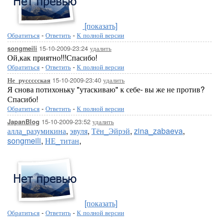
[показать]
Обратиться
-
Ответить
-
К полной версии
15-10-2009-23:24
удалить
songmeili
Ой,как приятно!!!Спасибо!
Обратиться
-
Ответить
-
К полной версии
15-10-2009-23:40
удалить
Не_руссссская
Я снова потихоньку "утаскиваю" к себе- вы же не против?
Спасибо!
Обратиться
-
Ответить
-
К полной версии
15-10-2009-23:52
удалить
JapanBlog
алла_разумикина
,
эвуля
,
Тён_Эйрэй
,
zina_zabaeva
,
songmeili
,
НЕ_титан
,
[показать]
Обратиться
-
Ответить
-
К полной версии