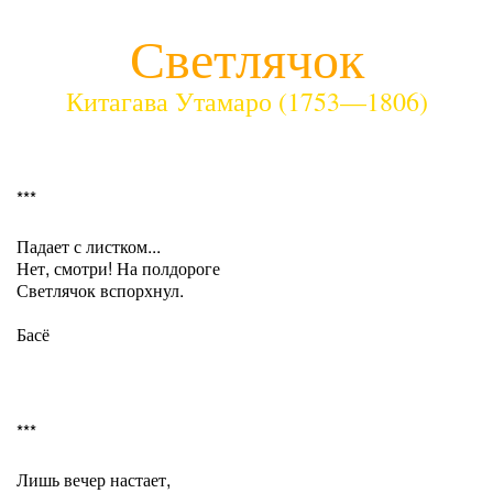
Светлячок
Китагава Утамаро (1753—1806)
***
Падает с листком...
Нет, смотри! На полдороге
Светлячок вспорхнул.
Басё
***
Лишь вечер настает,