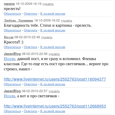
16-10-2009-16:19
удалить
rapana
прелесть!
Обратиться
-
Ответить
-
К полной версии
18-10-2009-16:02
удалить
Любовь_Ларинина
Благодарность тебе. Стихи и картинка - прелесть.
Обратиться
-
Ответить
-
К полной версии
08-02-2010-22:46
удалить
Ноэли
Красота!! :)
Обратиться
-
Ответить
-
К полной версии
08-02-2010-22:56
удалить
JapanBlog
Ноэли
, давний пост, я не сразу и вспомнил. Флешка
классная. Где-то еще есть пост про светлячков... вернее про
стрекоз, нашел -
http://www.liveinternet.ru/users/2552763/post116094377
Обратиться
-
Ответить
-
К полной версии
08-02-2010-22:57
удалить
JapanBlog
Ноэли
, а вот и про светлячков -
http://www.liveinternet.ru/users/2552763/post112668953
Обратиться
-
Ответить
-
К полной версии