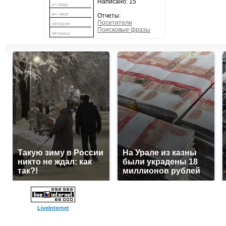
Написано: 15
Отчеты:
Посетители
Поисковые фразы
Такую зиму в России
На Урале из казны
никто не ждал: как
были украдены 18
так?!
миллионов рублей
LiveInternet