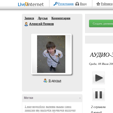
Регистрация
Вход
Рейтинги
Записи
Друзья
Комментарии
Создать дневник
Алексей Перков
АУДИО-
Среда, 08 Июля 20
В друзья
Метки
-
2 слушали
1 мая
видеоблог
выпивка
вышка
говно
заказчик
квн
малодёж
медведев
молодая
0 копий