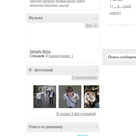
гвардия
наёмник
первый канал
повод
праздник
президен
сессия
[+ в свой
плеер]
Музыка
-
Все (1)
Simply Beta
Слушали: 2
Комментарии: 1
Я - фотограф
-
К приложению
В серии 3 фотографий
Поиск по дневнику
-