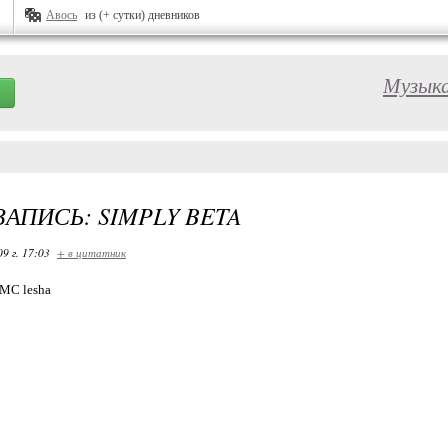
Авось
из (+ сутки) дневников
Музыка
ЗАПИСЬ: SIMPLY BETA
09 г. 17:03
+ в цитатник
MC lesha