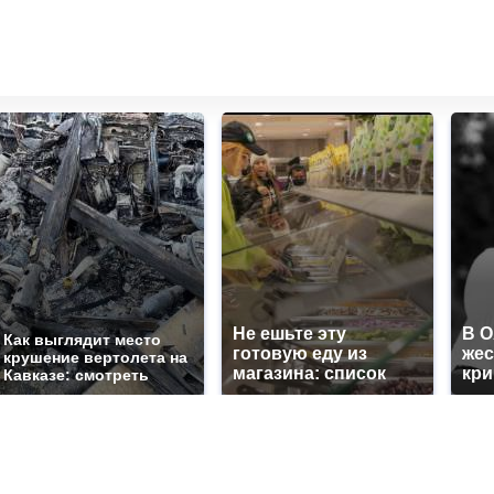
Не ешьте эту
В 
Как выглядит место
готовую еду из
жес
крушение вертолета на
магазина: список
кр
Кавказе: смотреть