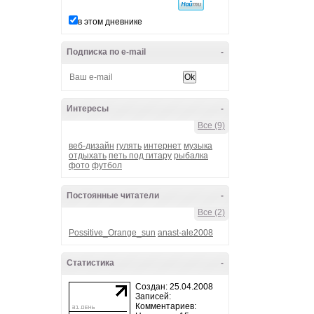
в этом дневнике
Подписка по e-mail
-
Интересы
-
Все (9)
веб-дизайн
гулять
интернет
музыка
отдыхать
петь под гитару
рыбалка
фото
футбол
Постоянные читатели
-
Все (2)
Possitive_Orange_sun
anast-ale2008
Статистика
-
Создан: 25.04.2008
Записей:
Комментариев: