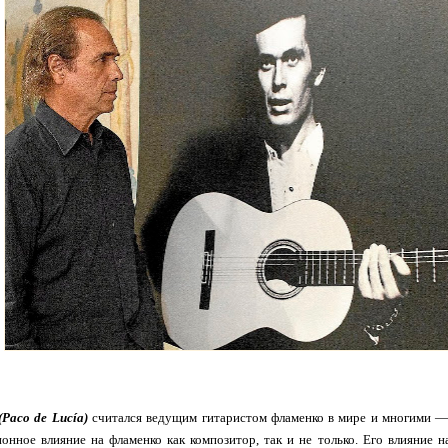
Paco de Lucía)
считался ведущим гитаристом фламенко в мире и многими 
онное влияние на фламенко как композитор, так и не только. Его влияние 