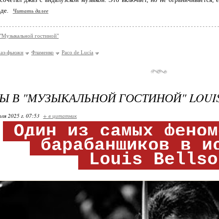
ьде.
Читать далее
 "Музыкальной гостиной"
аз-фьюжн
Фламенко
Paco de Lucía
Ы В "МУЗЫКАЛЬНОЙ ГОСТИНОЙ" LOUIS
ля 2025 г. 07:53
+ в цитатник
Один из самых фено
барабанщиков в и
Louis Bells