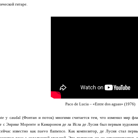
ической гитаре.
Paco de Lucia – «Entre dos aguas» (1976)
nte y caudal (Фонтан и поток) многими считается тем, что изменил мир фл
те с Энрике Моренте и Камароном де ла Исла де Лусия был первым художни
 сейчас известно как nuevo flamenco. Как композитор, де Лусия стал пер
сочетал джаз с андалузской музыкой. Это включает, но не ограничивается