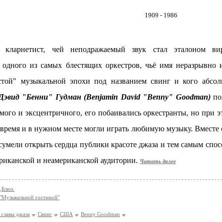
1909 - 1986
кларнетист, чей неподражаемый звук стал эталоном вирт
 одного из самых блестящих оркестров, чьё имя неразрывно 
стой" музыкальной эпохи под названием свинг и кого абсол
эвид "Бенни" Гудман (Benjamin David "Benny" Goodman)
поя
мого и эксцентричного, его побаивались оркестранты, но при эт
 время и в нужном месте могли играть любимую музыку. Вместе
сумели открыть сердца публики красоте джаза и тем самым спос
риканской и неамериканской аудитории.
Читать далее
,Блюз.
 "Музыкальной гостиной"
 славы джаза
Свинг
США
Benny Goodman