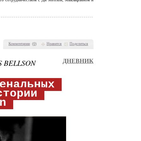
Комментарии
(
0
)
Нравится
Поделиться
 BELLSON
ДНЕВНИК
менальных
стории
on