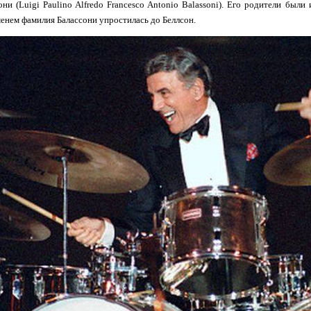
ни (Luigi Paulino Alfredo Francesco Antonio Balassoni). Его родители были
енем фамилия Балассони упростилась до Беллсон.