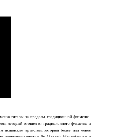
аменко-гитары за пределы традиционной фламенко-
ком, который отошел от традиционного фламенко и
вым испанским артистом, который более или менее
, его сотрудничеством с Ди Меолой, Маклафлином и