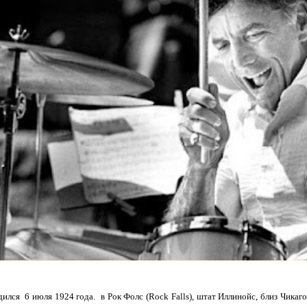
ился 6 июля 1924 года. в Рок Фолс (Rock Falls), штат Иллинойс, близ Чика