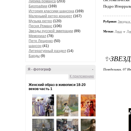
Лирика романса
(203)
Биографии
(169)
Педро Итюррал
История классики шансона
(169)
Маленький ретро концерт
(167)
Музыка ретро
(120)
Рубрики:
Звезды в
Песня.Романс
(106)
Звезды русской эмиграции
(89)
Метки:
Джаз
Дж
Мемориал
(78)
Петр Лещенко
(50)
шансон
(41)
Литературный раздел
(14)
✨ЗВЕЗД
Барды
(9)
Понедельник, 07 Ию
Я - фотограф
-
К приложению
Женский образ в живописи 18-20
веков часть 1