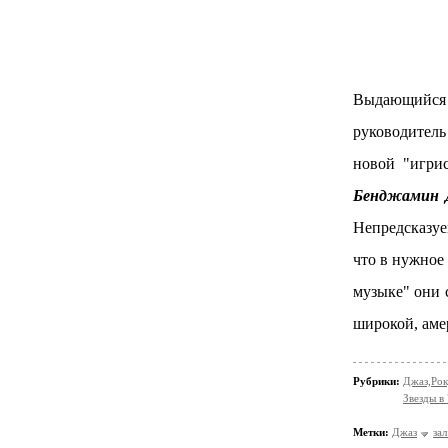
Выдающийся 
руководитель
новой "игри
Бенджамин Д
Непредсказуе
что в нужное
музыке" они 
широкой, аме
Рубрики:
Джаз,Рок
Звезды в
Метки:
Джаз
зал