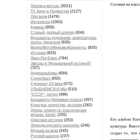
Сеговии на класс
Пером и кистью.
(3021)
TV. Кино и Подмостки
(2127)
Обо всем
(1476)
Интересно
(1063)
Кумиры
(950)
Старый, добрый шлягер
(934)
Музыканты,художники, композиторы,
поэты, писатели
(930)
Видео/Фото/Фильмы/Концерты.
(835)
Истории
(833)
Джаз,Рок,Блюз.
(784)
Звезды в "Музыкальной гостиной"
(707)
Аудиоальбомы
(694)
СуперStars
(655)
Суперхит XX века
(572)
УЛЫБНЕМСЯ И МЫ
(510)
"СССР" - ретро
(496)
Бельканто (Любимые голоса)
(397)
Культура, искусство, история
(282)
Опера, оперетта, классическая
музыка, балет.
(255)
Его альбом Fue
Одесские истории
(253)
Легенды русского шансона.
(246)
культуры. Вмес
Музыка на века
(245)
создал то, что
Русский шансон
(237)
систематически 