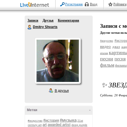
Регистрация
Вход
Рейтинги
Записи
Друзья
Комментарии
Записи с м
Dmitry Shvarts
Другие метки поль
#истор
#искусство
видео
джаз
жан
картин
италия
песни
песня
фильм
фильмы
✨ ЗВЕЗ
В друзья
Суббота, 28 Февра
Метки
-
#музыка
#история
#искусство
21st
art
awarded artist
century art
deep purple