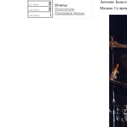
Антонио Балассо
Отчеты:
Милана. Со врем
Посетители
Поисковые фразы