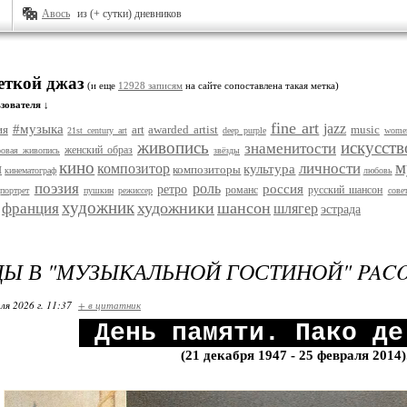
Авось
из (+ сутки) дневников
еткой джаз
(и еще
12928 записям
на сайте сопоставлена такая метка)
зователя ↓
fine art
jazz
#музыка
ия
art
awarded artist
music
21st century art
deep purple
women
живопись
искусств
знаменитости
женский образ
ровая живопись
звёзды
кино
м
ы
личности
композитор
культура
композиторы
кинематограф
любовь
поэзия
роль
россия
ретро
романс
русский шансон
портрет
пушкин
режиссер
сове
художник
художники
шансон
франция
шлягер
эстрада
ДЫ В "МУЗЫКАЛЬНОЙ ГОСТИНОЙ" PACO
ля 2026 г. 11:37
+ в цитатник
День памяти. Пако д
(21 декабря 1947 - 25 февраля 2014)