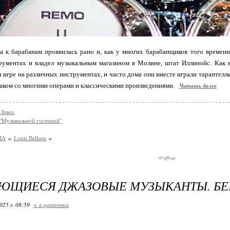
а к барабанам проявилась рано и, как у многих барабанщиков того времени
рументах и владел музыкальным магазином в Молине, штат Иллинойс. Как в
а игре на различных инструментах, и часто дома они вместе играли тарантелл
аком со многими операми и классическими произведениями.
Читать далее
,Блюз.
 "Музыкальной гостиной"
ША
Louis Bellson
ЮЩИЕСЯ ДЖАЗОВЫЕ МУЗЫКАНТЫ. БЕ
025 г. 08:59
+ в цитатник