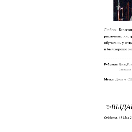
Любовь Беллсон
различных инст
обучались у отц
и был хорошо зн
Рубрики:
Джаз,Рок
Звезды в
Метки:
Джаз
С
✨ВЫДА
Суббота, 31 Мая 2