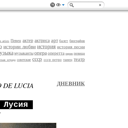
арт
актер
актриса
Певец
балет
биография
 artists
о
история
истории любви
история песни
узыка
опера
оперетта
музыканты
певица
париж
ссср
театр
ссср ретро
танец
советские
тская эстрада
 DE LUCIA
ДНЕВНИК
е Лусия
.