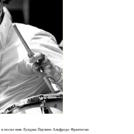
го и носил имя Луиджи Паулино Альфредо Франческо