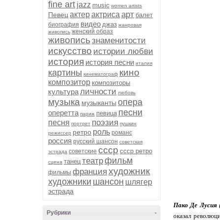
fine art
jazz
music
women artists
арт
актер
актриса
Певец
балет
видео
джаз
биография
жанровая
женский образ
живопись
живопись
знаменитости
искусство
истории любви
история
история песни
италия
кино
картины
кинематограф
композитор
композиторы
личности
культура
любовь
музыка
опера
музыканты
песни
оперетта
певица
париж
поэзия
песня
портрет
пушкин
роль
ретро
романс
режиссер
россия
русский шансон
советская
ссср
ссср ретро
советские
эстрада
фильм
театр
танец
сцена
художник
франция
фильмы
художники
шансон
шлягер
эстрада
Пако Де Лусия (
Рубрики
-
оказал революци