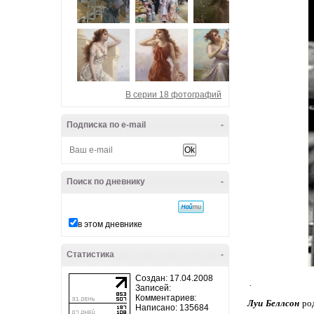
В серии 18 фотографий
Подписка по e-mail
-
Поиск по дневнику
-
в этом дневнике
Статистика
-
Создан: 17.04.2008
.
Записей:
Комментариев:
Луи Беллсон
род
Написано: 135684