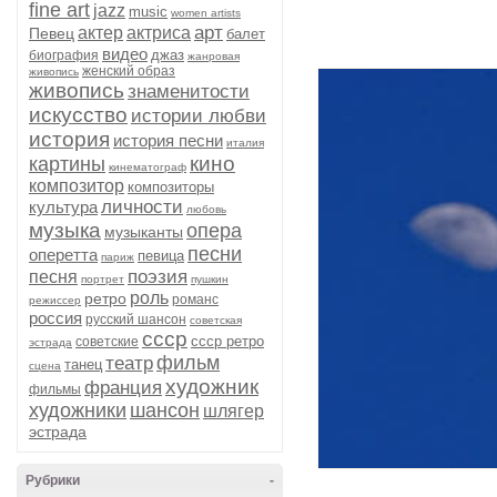
fine art
jazz
music
women artists
арт
актер
актриса
Певец
балет
видео
джаз
биография
жанровая
женский образ
живопись
живопись
знаменитости
искусство
истории любви
история
история песни
италия
кино
картины
кинематограф
композитор
композиторы
личности
культура
любовь
музыка
опера
музыканты
песни
оперетта
певица
париж
поэзия
песня
портрет
пушкин
роль
ретро
романс
режиссер
россия
русский шансон
советская
ссср
ссср ретро
советские
эстрада
фильм
театр
танец
сцена
художник
франция
фильмы
художники
шансон
шлягер
эстрада
Рубрики
-