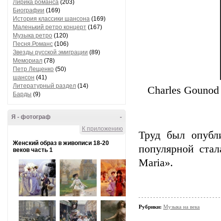
Лирика романса
(203)
Биографии
(169)
История классики шансона
(169)
Маленький ретро концерт
(167)
Музыка ретро
(120)
Песня.Романс
(106)
Звезды русской эмиграции
(89)
Мемориал
(78)
Петр Лещенко
(50)
шансон
(41)
Литературный раздел
(14)
Charles Gounod -
Барды
(9)
Я - фотограф
-
К приложению
Труд был опубл
Женский образ в живописи 18-20
популярной стал
веков часть 1
Maria».
Рубрики:
Музыка на века