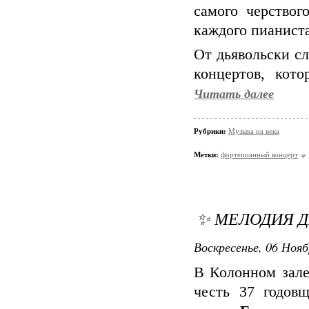
самого черствог
каждого пианиста
От дьявольски с
концертов, кот
Читать далее
Рубрики:
Музыка на века
Метки:
фортепианный концерт
✨ МЕЛОДИЯ ДН
Воскресенье, 06 Нояб
В Колонном зал
честь 37 годов