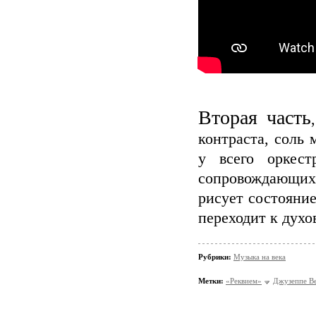
Вторая часть
контраста, соль
у всего оркес
сопровождающих
рисует состояни
переходит к дух
Рубрики:
Музыка на века
Метки:
«Реквием»
Джузеппе В