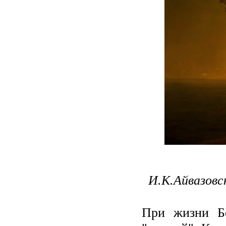
И.К.Айвазовск
При жизни Бе