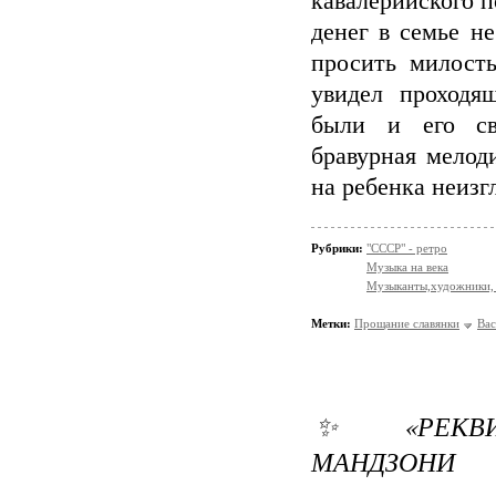
кавалерийского п
денег в семье н
просить милост
увидел проходя
были и его св
бравурная мелод
на ребенка неиз
Рубрики:
"СССР" - ретро
Музыка на века
Музыканты,художники, 
Метки:
Прощание славянки
Вас
✨ «РЕКВИ
МАНДЗОНИ