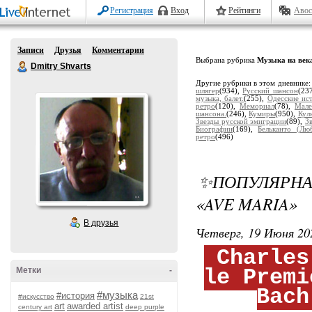
Регистрация
Вход
Рейтинги
Авос
Записи
Друзья
Комментарии
Выбрана рубрика
Музыка на век
Dmitry Shvarts
Другие рубрики в этом дневнике
шлягер
(934),
Русский шансон
(23
музыка, балет.
(255),
Одесские ис
ретро
(120),
Мемориал
(78),
Мале
шансона.
(246),
Кумиры
(950),
Кул
Звезды русской эмиграции
(89),
З
Биографии
(169),
Бельканто (Лю
ретро
(496)
✨ПОПУЛЯРНАЯ
«AVE MARIA»
В друзья
Четверг, 19 Июня 20
Charles
le Premi
Метки
-
Bach
#музыка
#история
#искусство
21st
art
awarded artist
century art
deep purple