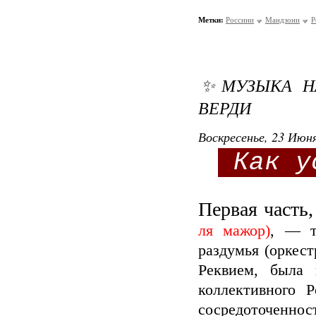
Метки:
Россини
Мандзони
Р
✨МУЗЫКА НА
ВЕРДИ
Воскресенье, 23 Июня
Как у
Первая часть,
ля мажор)
, — т
раздумья (оркест
Реквием, была 
коллективного 
сосредоточеннос