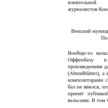
влиятельно
журналистов Кон
Венский муницип
По
Вообще-то валь
Оффенбаху и
произведениям д
(Abendblätter), 
композиторами с
бал не явился, х
принят публико
вальсами. В том