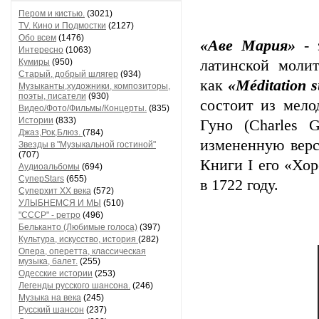
Пером и кистью.
(3021)
TV. Кино и Подмостки
(2127)
Обо всем
(1476)
«Аве Мария»
- 
Интересно
(1063)
Кумиры
(950)
латинской молит
Старый, добрый шлягер
(934)
как
«Méditation s
Музыканты,художники, композиторы,
поэты, писатели
(930)
состоит из мело
Видео/Фото/Фильмы/Концерты.
(835)
Истории
(833)
Гуно (Charles 
Джаз,Рок,Блюз.
(784)
измененную вер
Звезды в "Музыкальной гостиной"
(707)
Книги I его «Хо
Аудиоальбомы
(694)
СуперStars
(655)
в 1722 году.
Суперхит XX века
(572)
УЛЫБНЕМСЯ И МЫ
(510)
"СССР" - ретро
(496)
Бельканто (Любимые голоса)
(397)
Культура, искусство, история
(282)
Опера, оперетта, классическая
музыка, балет.
(255)
Одесские истории
(253)
Легенды русского шансона.
(246)
Музыка на века
(245)
Русский шансон
(237)