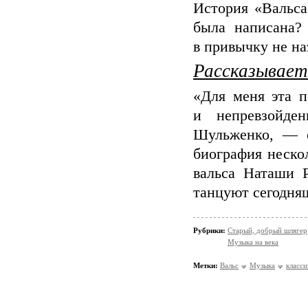
История «Вальса
была написана?
в привычку не на
Рассказывае
«Для меня эта п
и непревзойде
Шульженко, — с
биография неско
вальса Наташи Р
танцуют сегодня
Рубрики:
Старый, добрый шлягер
Музыка на века
Метки:
Вальс
Музыка
класси