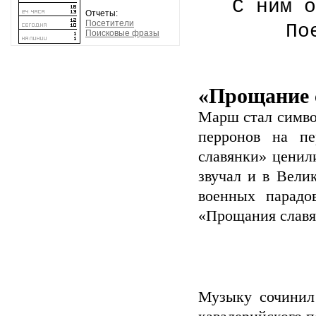
С ним о
Отчеты:
Посетители
По
Поисковые фразы
«Прощание с
Марш стал симво
перронов на п
славянки» ценил
звучал и в Вели
военных парадо
«Прощания славян
Музыку сочинил 