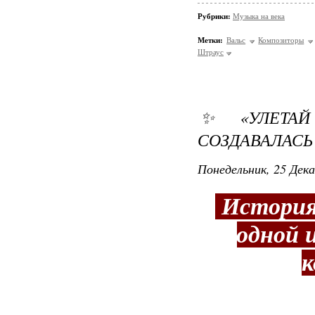
Рубрики:
Музыка на века
Метки:
Вальс
Композиторы
Штраус
✨ «УЛЕТАЙ
СОЗДАВАЛАСЬ
Понедельник, 25 Дека
История 
одной 
к
«Улетай на к