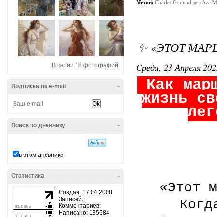
Метки:
Charles Gounod
«Ave M
✨ «ЭТОТ МАР
Среда, 23 Апреля 202
В серии 18 фотографий
Как марш
Подписка по e-mail
-
жизнь с
лег
Поиск по дневнику
-
в этом дневнике
Статистика
-
«Этот м
Создан: 17.04.2008
Записей:
Когд
Комментариев:
Написано: 135684