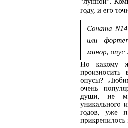
"лунной". Ком
году, и его т
Соната N14 
или фортеп
минор, опус 
Но какому ж
произносить 
опусы? Любим
очень популя
души, не мо
уникального и
годов, уже п
прикрепилось 