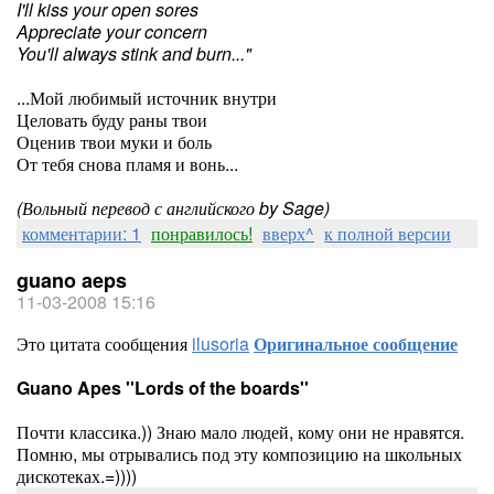
I'll kiss your open sores
Appreciate your concern
You'll always stink and burn..."
...Мой любимый источник внутри
Целовать буду раны твои
Оценив твои муки и боль
От тебя снова пламя и вонь...
(Вольный перевод с английского by Sage)
комментарии: 1
понравилось!
вверх^
к полной версии
guano aeps
11-03-2008 15:16
Это цитата сообщения
ilusoria
Оригинальное сообщение
Guano Apes ''Lords of the boards''
Почти классика.)) Знаю мало людей, кому они не нравятся.
Помню, мы отрывались под эту композицию на школьных
дискотеках.=))))