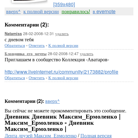
[359x480]
вверх^
к полной версии
понравилось!
в evernote
Комментарии (2):
28-02-2008-12:31
удалить
Natamiss
с дневом тебя
Обратиться
-
Ответить
-
К полной версии
28-02-2008-12:47
удалить
Блондинка_его_мечты
Приглашаем в сообщество Коллекция -Аватаров-
http://www.liveinternet.ru/community/2173882/profile
Обратиться
-
Ответить
-
К полной версии
Комментарии (2):
вверх^
Вы сейчас не можете прокомментировать это сообщение.
Дневник Дневник Максим_Ермоленко |
Максим_Ермоленко - Дневник
Максим_Ермоленко |
Лента друзей Максим_Ермоленко
/
Полная версия