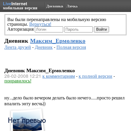
Live
Internet
Дневники
Личка
мобильная версия
Вы были перенаправлены на мобильную версию
страницы.
Вернуться!
Авторизация
Дневник
Максим_Ермоленко
Лента друзей
-
Дневник
-
Полная версия
Дневник Максим_Ермоленко
28-02-2008 12:21
к комментариям
-
к полной версии
-
понравилось!
ну...дело было вечером делать было нечего.....просто решил
впалить энту весчь))