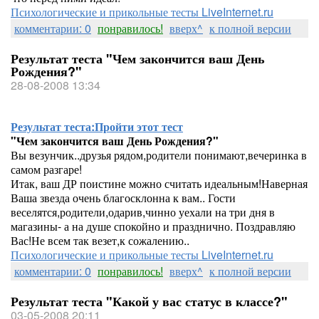
Психологические и прикольные тесты LiveInternet.ru
комментарии: 0
понравилось!
вверх^
к полной версии
Результат теста "Чем закончится ваш День
Рождения?"
28-08-2008 13:34
Результат теста:
Пройти этот тест
"Чем закончится ваш День Рождения?"
Вы везунчик..друзья рядом,родители понимают,вечеринка в
самом разгаре!
Итак, ваш ДР поистине можно считать идеальным!Наверная
Ваша звезда очень благосклонна к вам.. Гости
веселятся,родители,одарив,чинно уехали на три дня в
магазины- а на душе спокойно и празднично. Поздравляю
Вас!Не всем так везет,к сожалению..
Психологические и прикольные тесты LiveInternet.ru
комментарии: 0
понравилось!
вверх^
к полной версии
Результат теста "Какой у вас статус в классе?"
03-05-2008 20:11