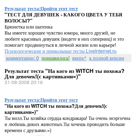
Результат теста:
Пройти этот тест
"ТЕСТ ДЛЯ ДЕВУШЕК - КАКОГО ЦВЕТА У ТЕБЯ
ВОЛОСЫ?"
Брюнетка или шатенка
Вы имеете хорошее чувство юмора, много друзей, не
любите красивых девушек (видете в них соперниц) и это
помогает продвинуться в личной жизни или карьере!
Психологические и прикольные тесты LiveInternet.ru
комментарии: 0
понравилось!
вверх^
к полной версии
Результат теста "На кого из WITCH ты похожа?
Для девочек!(с картинками=)"
31-08-2008 20:16
Результат теста:
Пройти этот тест
"На кого из WITCH ты похожа?Для девочек!(с
картинками=)"
Ты вилл.Ты хозяйка сердца кондракара! Ты очень энэргична
и любишь диких животных.Ты хочешь проводить больше
времени с друзьями.=)