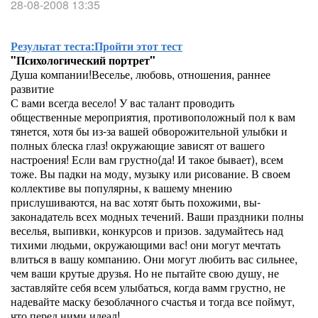
28-08-2008 13:35
Результат теста:
Пройти этот тест
"Психологический портрет"
Душа компании!Веселье, любовь, отношения, раннее
развитие
С вами всегда весело! У вас талант проводить
общественные мероприятия, противоположный пол к вам
тянется, хотя бы из-за вашей обворожительной улыбки и
полных блеска глаз! окружающие зависят от вашего
настроения! Если вам грустно(да! И такое бывает), всем
тоже. Вы падки на моду, музыку или рисование. В своем
коллективе вы популярны, к вашему мнению
прислушиваются, на вас хотят быть похожими, вы-
законадатель всех модных течений. Ваши праздники полны
веселья, выпивки, конкурсов и призов. задумайтесь над
тихими людьми, окружающими вас! они могут мечтать
влиться в вашу компанию. Они могут любить вас сильнее,
чем ваши крутые друзья. Но не пытайте свою душу, не
заставляйте себя всем улыбаться, когда вамм грустно, не
надевайте маску безоблачного счастья и тогда все поймут,
что перед ними идеал!