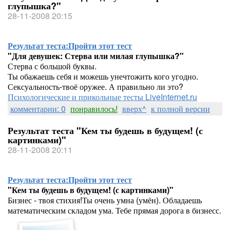
глупышка?"
28-11-2008 20:15
Результат теста:
Пройти этот тест
"Для девушек: Стерва или милая глупышка?"
Стерва с большой буквы.
Ты обажаешь себя и можешь унечтожить кого угодно.
Сексуальность-твоё оружее. А правильно ли это?
Психологические и прикольные тесты LiveInternet.ru
комментарии: 0
понравилось!
вверх^
к полной версии
Результат теста "Кем ты будешь в будущем! (с
картинками)"
28-11-2008 20:11
Результат теста:
Пройти этот тест
"Кем ты будешь в будущем! (с картинками)"
Бизнес - твоя стихия!Ты очень умна (умён). Обладаешь
математическим складом ума. Тебе прямая дорога в бизнесс.