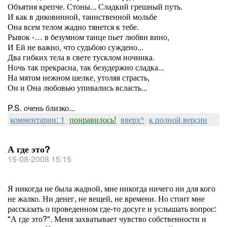
Объятия крепче. Стоны... Сладкий грешный путь.
И как в диковинной, таинственной мольбе
Она всем телом жадно тянется к тебе.
Рывок -… в безумном танце пьет любви вино,
И Ей не важно, что судьбою суждено...
Два гибких тела в свете тусклом ночника.
Ночь так прекрасна, так безудержно сладка...
На мятом нежном шелке, утоляя страсть,
Он и Она любовью упивались всласть...
P.S. очень близко...
комментарии: 1
понравилось!
вверх^
к полной версии
А где это?
15-08-2008 15:15
Я никогда не была жадной, мне никогда ничего ни для кого
не жалко. Ни денег, не вещей, не времени. Но стоит мне
рассказать о проведенном где-то досуге и услышать вопрос:
"А где это?". Меня захватывает чувство собственности и