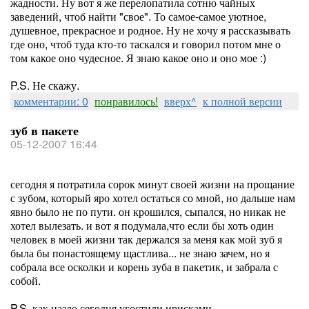
жадности. Ну вот я же перелопатила сотню чайных
заведений, чтоб найти "свое". То самое-самое уютное,
душевное, прекрасное и родное. Ну не хочу я рассказывать
где оно, чтоб туда кто-то таскался и говорил потом мне о
том какое оно чудесное. Я знаю какое оно и оно мое :)
P.S. Не скажу.
комментарии: 0
понравилось!
вверх^
к полной версии
зуб в пакете
05-12-2007 16:44
сегодня я потратила сорок минут своей жизни на прощание
с зубом, который яро хотел остаться со мной, но дальше нам
явно было не по пути. он крошился, сыпался, но никак не
хотел вылезать. и вот я подумала,что если бы хоть один
человек в моей жизни так держался за меня как мой зуб я
была бы понастоящему щастлива... не знаю зачем, но я
собрала все осколки и корень зуба в пакетик, и забрала с
собой.
P.S. как назло сегодня угостили ирисками.