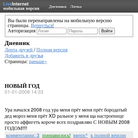
Live
Internet
Дневники
Личка
мобильная версия
Вы были перенаправлены на мобильную версию
страницы.
Вернуться!
Авторизация
Дневник
Лента друзей
/
Полная версия
Добавить в друзья
Страницы:
раньше»
НОВЫЙ ГОД
01-01-2008 14:33
Ура начался 2008 год ура меня прёт меня прёт бородатый
дед мороз меня прёт XD ральное у меня ща настроенице
просто аффигеть короче всех поздравляю С НОВЫМ 2008
ГОДОМ!!!!
комментарии: 3
понравилось!
вверх^
к полной версии