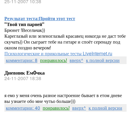
25-11-2007 10:38
Результат теста:
Пройти этот тест
"Твой тип парней"
Брюнет !Весельчак))
Кареглазый или зеленоглазый красавец никогда не даст тебе
скучать)) Он сыграет тебе на гитаре и споёт серенаду под
окном поздно вечером!
Психологические и прикольные тесты LiveInternet.ru
комментарии: 8
понравилось!
вверх^
к полной версии
Дневник Ем0чка
24-11-2007 18:38
я емо у меня очень разное настроение бывает в етом дневе
вы узнаете обо мне чутьо больше)))
комментарии: 40
понравилось!
вверх^
к полной версии