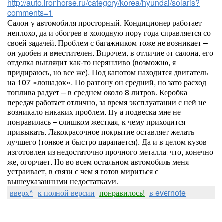
http://auto.ironhorse.ru/category/korea/hyundai/solaris?
comments=1
Салон у автомобиля просторный. Кондиционер работает
неплохо, да и обогрев в холодную пору года справляется со
своей задачей. Проблем с багажником тоже не возникает –
он удобен и вместителен. Впрочем, в отличие от салона, его
отделка выглядит как-то неряшливо (возможно, я
придираюсь, но все же). Под капотом находится двигатель
на 107 «лошадок». По разгону он средний, но зато расход
топлива радует – в среднем около 8 литров. Коробка
передач работает отлично, за время эксплуатации с ней не
возникало никаких проблем. Ну а подвеска мне не
понравилась – слишком жесткая, к чему приходится
привыкать. Лакокрасочное покрытие оставляет желать
лучшего (тонкое и быстро царапается). Да и в целом кузов
изготовлен из недостаточно прочного металла, что, конечно
же, огорчает. Но во всем остальном автомобиль меня
устраивает, в связи с чем я готов мириться с
вышеуказанными недостатками.
вверх^
к полной версии
понравилось!
в evernote