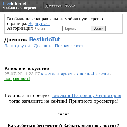
Live
Internet
Дневники
Личка
мобильная версия
Вы были перенаправлены на мобильную версию
страницы.
Вернуться!
Авторизация
Дневник
BestInfoTut
Лента друзей
-
Дневник
-
Полная версия
Книжное искусство
25-07-2011 23:07
к комментариям
-
к полной версии
-
понравилось!
Если вас интересуют
виллы в Петровац, Черногория
,
тогда загляните на сайтик! Приятного просмотра!
-=-=-
Как добиться бессмертия? Забрать энергию у других?