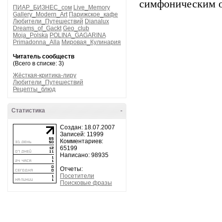
симфоническим о
ПИАР_БИЗНЕС_сом
Live_Memory
Gallery_Modern_Art
Парижское_кафе
Любители_Путешествий
Dianalux
Dreams_of_Gackt
Geo_club
Moja_Polska
POLINA_GAGARINA
Primadonna_Alla
Мировая_Кулинария
Читатель сообществ
(Всего в списке: 3)
Жёсткая-критика-лиру
Любители_Путешествий
Рецепты_блюд
Статистика
-
Создан: 18.07.2007
Записей: 11999
Комментариев:
65199
Написано: 98935
Отчеты:
Посетители
Поисковые фразы