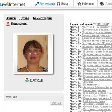
Регистрация
Вход
Рейтинги
Авос
Записи
Друзья
Комментарии
Привалова
Серия сообщений "
ДОМИКИ
":
Часть 1 -
Marty Bell и ее фантасти
Часть 2 -
Путешествую в сказку... 
Часть 3 -
Путешествую в зимнюю ск
Часть 4 -
Хорошо иметь домик в д
Часть 5 -
Волшебной кистью худож
Часть 6 -
Хорошо иметь домик в д
Часть 7 -
Это фантастика! Живопи
Часть 8 -
Весенние домики Marty 
Часть 9 -
Живопись викторианской 
Часть 10 -
В уютном доме Барбар
Часть 11 -
Хорошо иметь домик в д
Часть 12 -
Итальянская деревенька 
Часть 13 -
Удивительный отель «In
Часть 14 -
Волшебные пейзажи ху
Часть 15 -
Хорошо иметь домик...
Часть 16 -
Акварели художника Jo
Часть 17 -
Путешествую по миру 
Часть 18 -
Романтическая живопи
Часть 19 -
Путешествие в английс
Часть 20 -
Японский национальны
В друзья
Часть 21 -
Домики
Часть 22 -
На природе...
Часть 23 -
Акварели Maarten Ruijte
Часть 24 -
Сказочные домики
Часть 25 -
В волшебной стране Carl
Часть 26 -
Осень... Carl Valente
Музыка
-
Часть 27 -
Пряничные домики в Аль
Часть 28 -
Carl Valente. Зима
Все (74)
Часть 29 -
Домики Gabriella Ball
Часть 30 -
Gordon Lees. Английска
Часть 31 -
Вот такие итальянские 