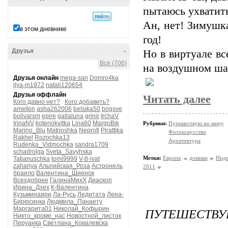
пытаюсь ухватить
Ан, нет! Зимушк
в этом дневнике
год!
Друзья
-
Но в виртуале вс
Все (706)
на воздушном ша
Друзья онлайн
mega-san
Domro4ka
ilya-m1972
natali120654
Друзья оффлайн
Читать далее
Кого давно нет?
Кого добавить?
amelkin
asha262006
belsika50
bogsve
bolivarsm
epire
gallaluna
grinir
IrchaV
IrinaNV
kotenokvitka
Lina60
MargoBik
Рубрики:
Путешествую по миру
Marino_Blu
Matrioshka
Neprofi
Pirattika
Фотоискусство
Rakhel
Rozochka13
Архитектура
Rudenka_Vidmochka
sandra1709
schadrolga
Sveta_Savyhska
Метки:
Европа
домики
Ниде
Tatjanuschka
tomi9999
V-8-ivat
zahariya
Альпийская_Роза
Астронель
2011
браило
Валентина_Шиенок
Всехдобрее
ГалинаМихХ
Диаскоп
Ирина_Дзех
К-Валентина
Кузьминаири
Ла-Русь
Ледитата
Лена-
Бирюсинка
Людмила_Панаету
Маргарита01
Николай_Кофырин
ПУТЕШЕСТВУЮ
Никто_кроме_нас
Новостной_листок
Перуанка
Светлана_Ковалевска