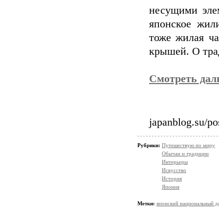
несущими эле
японское жил
тоже жилая ча
крышей. О тра
Смотреть да
japanblog.su/p
Рубрики:
Путешествую по миру
Обычаи и традиции
Интерьеры
Искусство
История
Япония
Метки:
японский национальный д