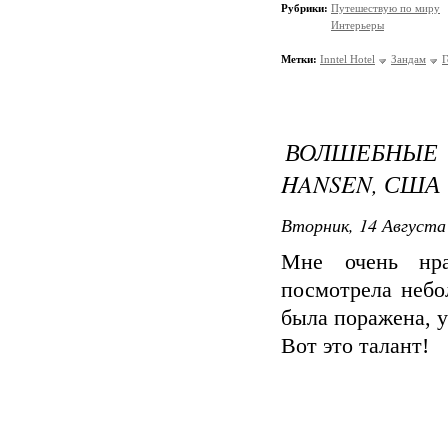
Рубрики:
Путешествую по миру
Интерьеры
Метки:
Inntel Hotel
Зандам
Г
ВОЛШЕБНЫЕ
HANSEN, США
Вторник, 14 Августа 
Мне очень нра
посмотрела небо
была поражена, у
Вот это талант!