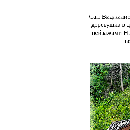
Сан-Виджилио-
деревушка в 
пейзажами На
в