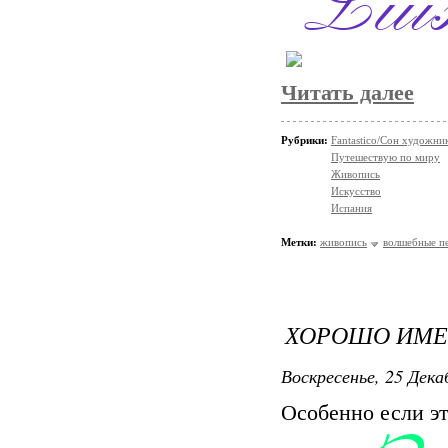
Читать далее
Рубрики:
Fantastico/Сон художни
Путешествую по миру
Живопись
Искусство
Испания
Метки:
живопись
волшебные п
ХОРОШО ИМЕТ
Воскресенье, 25 Дека
Особенно если эт