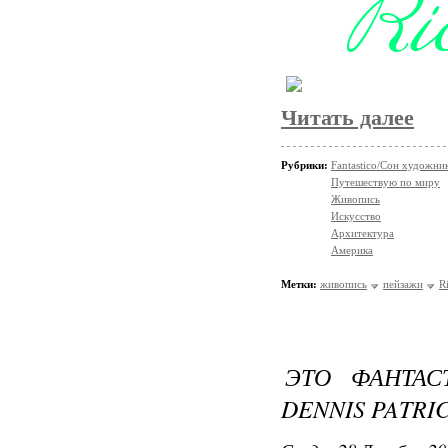
Читать далее
Рубрики:
Fantastico/Сон художни
Путешествую по миру
Живопись
Искусство
Архитектура
Америка
Метки:
живопись
пейзажи
R
ЭТО ФАНТАС
DENNIS PATRI