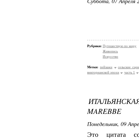
Суббота, 07 Апреля 2
Рубрики:
Путешествую по миру
Живопись
Искусство
Метки:
пейзажи
сельские сце
викторианской эпохи
часть 1
ИТАЛЬЯНСКАЯ
MAREBBE
Понедельник, 09 Апре
Это цитата 