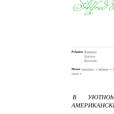
Рубрики:
Живопись
Природа
Искусство
Метки:
живопись
пейзажи
A
эпоха
В УЮТНОМ
АМЕРИКАНСК