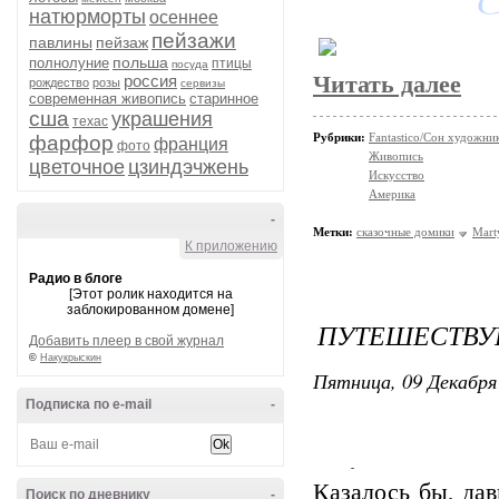
натюрморты
осеннее
пейзажи
павлины
пейзаж
польша
полнолуние
птицы
посуда
россия
Читать далее
рождество
розы
сервизы
современная живопись
старинное
сша
украшения
техас
Рубрики:
Fantastico/Сон художни
фарфор
франция
фото
Живопись
цветочное
цзиндэчжень
Искусство
Америка
-
Метки:
сказочные домики
Mart
К приложению
Радио в блоге
[Этот ролик находится на
заблокированном домене]
ПУТЕШЕСТВУЮ 
Добавить плеер в свой журнал
©
Накукрыскин
Пятница, 09 Декабря 
Подписка по e-mail
-
Казалось бы, дав
Поиск по дневнику
-