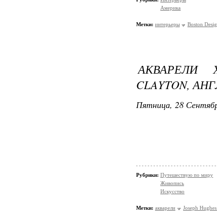
Америка
Метки:
интерьеры
Boston Desi
АКВАРЕЛИ 
CLAYTON, АН
Пятница, 28 Сентябр
Рубрики:
Путешествую по миру
Живопись
Искусство
Метки:
акварели
Joseph Hughes