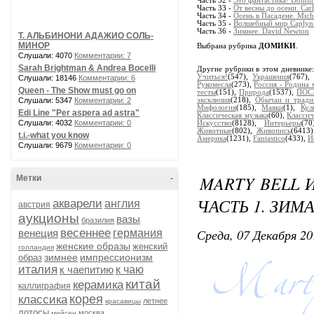
Часть 32 -
Это фантастика! Domin
Часть 33 -
От весны до осени. Carl
Часть 34 -
Осень в Пасадене. Mich
Часть 35 -
Волшебный мир Caplyn
Часть 36 -
Зимнее. David Newton
Т. АЛЬБИНОНИ АДАЖИО СОЛЬ-
МИНОР
Выбрана рубрика
ДОМИКИ
.
Слушали: 4070
Комментарии: 7
Sarah Brightman & Andrea Bocelli
Другие рубрики в этом дневнике
Учиться!
(547),
Украшения
(767)
Слушали: 18146
Комментарии: 6
Рукомесла
(273),
Россия - Родина 
Queen - The Show must go on
тесты
(151),
Природа
(1537),
ПОС
Слушали: 5347
Комментарии: 2
эксклюзив
(218),
Обычаи и тради
Мифология
(185),
Маяки
(1),
Кул
Edi Line "Per aspera ad astra"
Классическая музыка
(60),
Классич
Слушали: 4032
Комментарии: 0
Искусство
(8128),
Интерьеры
(7
Животные
(802),
Живопись
(6413
t.i.-what you know
Америка
(1231),
Fantastico
(433),
И
Слушали: 9679
Комментарии: 0
MARTY BELL 
Метки
-
ЧАСТЬ 1. ЗИМ
акварели
англия
австрия
аукционы
вазы
бразилия
Среда, 07 Декабря 20
весеннее
венеция
германия
женские образы
женский
голландия
зимнее
импрессионизм
образ
италия
к чаепитию
к чаю
китай
керамика
каллиграфия
корея
классика
летнее
красавицы
лотосы
москва
мейсен