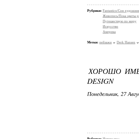
Рубрики:
Fantastico/Сон художни
Живопись/Пока цветы р
Путешествую по миру
Искусство
Америка
Метки:
пейзажи
Derk Hansen
ХОРОШО ИМЕ
DESIGN
Понедельник, 27 Авгу
Рубрики:
Интерьеры