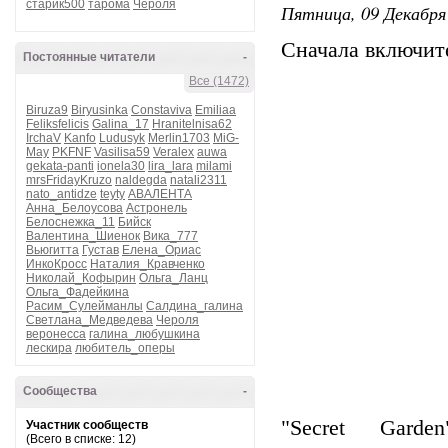
старик500
тарома
Чероля
Пятница, 09 Декабря 
Сначала включите
Постоянные читатели
-
Все (1472)
Biruza9
Biryusinka
Constaviva
Emiliaa
Feliksfelicis
Galina_17
Hranitelnisa62
IrchaV
Kanfo
Ludusyk
Merlin1703
MiG-
May
PKFNF
Vasilisa59
Veralex
auwa
gekata-panti
ionela30
lira_lara
milami
mrsFridayKruzo
naldegda
natali2311
nato_antidze
teyty
АВАЛЕНТА
Анна_Белоусова
Астронель
Белоснежка_11
Бийск
Валентина_Шиенок
Вика_777
Вьюгитта
Густав
Елена_Ориас
ИнкоКросс
Наталия_Кравченко
Николай_Кофырин
Ольга_Ланц
Ольга_Фадейкина
Расим_Сулейманлы
Салдина_галина
Светлана_Медведева
Чероля
веронесса
галина_любушкина
лескира
любитель_оперы
Сообщества
-
"Secret Gard
Участник сообществ
(Всего в списке: 12)