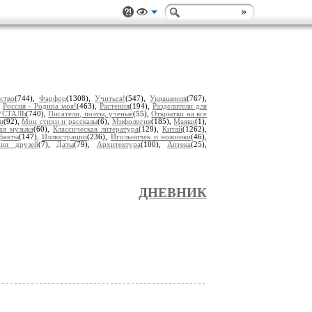
ство
(744),
Фарфор
(1308),
Учиться!
(547),
Украшения
(767),
,
Россия - Родина моя!
(463),
Растения
(194),
Разделители для
УСТАЛЬ
(740),
Писатели, поэты, ученые
(55),
Открытки на все
и
(92),
Мои стихи и рассказы
(6),
Мифология
(185),
Маяки
(1),
ая музыка
(60),
Классическая литература
(129),
Китай
(1262),
факты
(147),
Иллюстрации
(236),
Игольничек и ножинки
(46),
ия друзей
(7),
Даты
(79),
Архитектура
(100),
Аптека
(25),
ДНЕВНИК