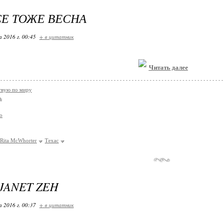
СЕ ТОЖЕ ВЕСНА
 2016 г. 00:45
+ в цитатник
Читать далее
твую по миру
ь
о
Rita McWhorter
Техас
JANET ZEH
 2016 г. 00:37
+ в цитатник