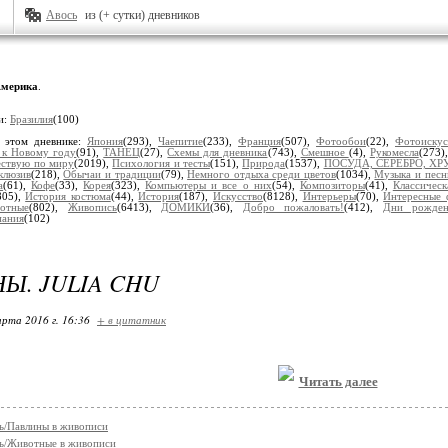
Авось
из (+ сутки) дневников
мерика
.
и:
Бразилия
(100)
 этом дневнике:
Япония
(293),
Чаепитие
(233),
Франция
(507),
Фотообои
(22),
Фотоискус
 к Новому году
(91),
ТАНЕЦ
(27),
Схемы для дневника
(743),
Смешное
(4),
Рукомесла
(273)
ствую по миру
(2019),
Психология и тесты
(151),
Природа
(1537),
ПОСУДА, СЕРЕБРО, ХР
клюзив
(218),
Обычаи и традиции
(79),
Немного отдыха среди цветов
(1034),
Музыка и песн
а
(61),
Кофе
(33),
Корея
(323),
Компьютеры и все о них
(54),
Композиторы
(41),
Классическ
805),
История костюма
(44),
История
(187),
Искусство
(8128),
Интерьеры
(70),
Интересные 
отные
(802),
Живопись
(6413),
ДОМИКИ
(36),
Добро пожаловать!
(412),
Дни рожден
пания
(102)
Ы. JULIA CHU
арта 2016 г. 16:36
+ в цитатник
Читать далее
ь/Павлины в живописи
ь/Животные в живописи