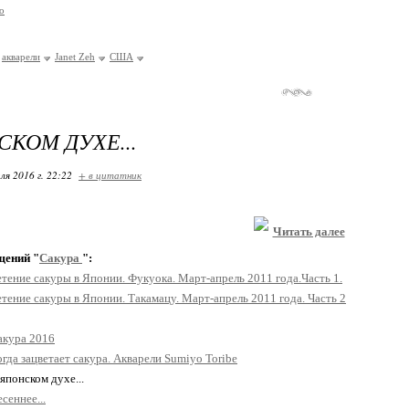
о
акварели
Janet Zeh
США
СКОМ ДУХЕ...
ля 2016 г. 22:22
+ в цитатник
Читать далее
щений "
Сакура
":
тение сакуры в Японии. Фукуока. Март-апрель 2011 года.Часть 1.
тение сакуры в Японии. Такамацу. Март-апрель 2011 года. Часть 2
акура 2016
гда зацветает сакура. Акварели Sumiyo Toribe
 японском духе...
сеннее...