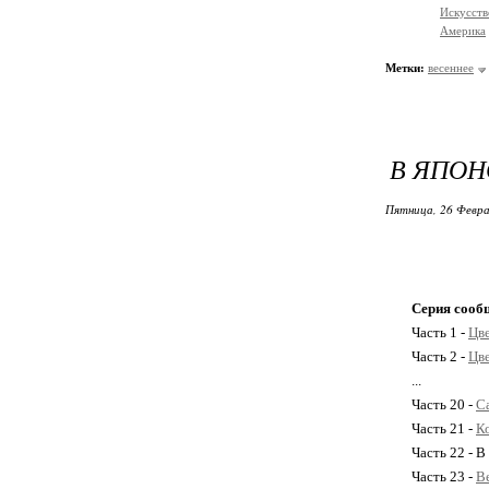
Искусств
Америка
Метки:
весеннее
В ЯПОН
Пятница, 26 Февра
Серия сооб
Часть 1 -
Цве
Часть 2 -
Цве
...
Часть 20 -
С
Часть 21 -
Ко
Часть 22 - В
Часть 23 -
Ве