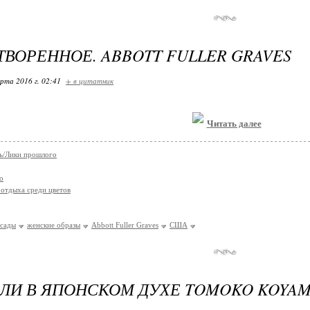
ВОРЕННОЕ. ABBOTT FULLER GRAVES
арта 2016 г. 02:41
+ в цитатник
Читать далее
ь/Лики прошлого
о
отдыха среди цветов
сады
женские образы
Abbott Fuller Graves
США
ЛИ В ЯПОНСКОМ ДУХЕ TOMOKO KOYA