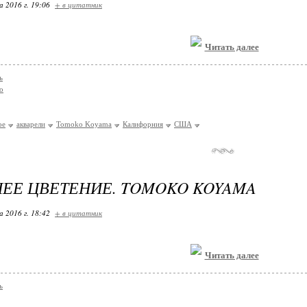
 2016 г. 19:06
+ в цитатник
Читать далее
ь
о
ое
акварели
Tomoko Koyama
Калифорния
США
ЕЕ ЦВЕТЕНИЕ. TOMOKO KOYAMA
 2016 г. 18:42
+ в цитатник
Читать далее
ь