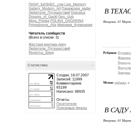
ПИАР_БИЗНЕС_сом
Live_Memory
В ТЕХА
Gallery_Modern_Art
Парижское_кафе
Любители_Путешествий
Dianalux
Dreams_of_Gackt
Geo_club
Moja_Polska
POLINA_GAGARINA
Вторник, 01 Марта
Primadonna_Alla
Мировая_Кулинария
Читатель сообществ
(Всего в списке: 3)
Жёсткая-критика-лиру
Любители_Путешествий
Рецепты_блюд
Рубрики:
Путешес
Живопис
Природа
Статистика
-
Искусств
Америка
Создан: 18.07.2007
Записей: 11999
Метки:
пейзажи
Комментариев:
65199
Написано: 98935
Отчеты:
Посетители
В САДУ 
Поисковые фразы
Вторник, 01 Марта