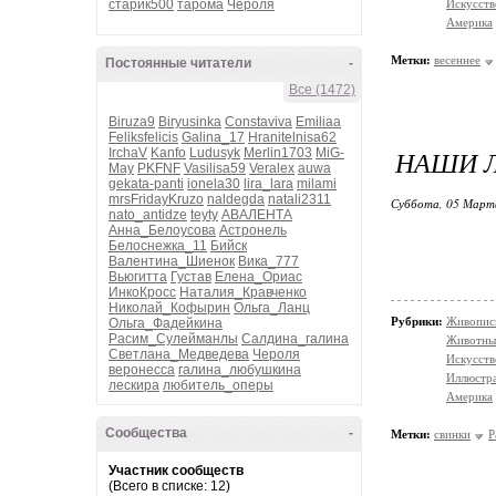
старик500
тарома
Чероля
Искусств
Америка
Метки:
весеннее
Постоянные читатели
-
Все (1472)
Biruza9
Biryusinka
Constaviva
Emiliaa
Feliksfelicis
Galina_17
Hranitelnisa62
НАШИ 
IrchaV
Kanfo
Ludusyk
Merlin1703
MiG-
May
PKFNF
Vasilisa59
Veralex
auwa
gekata-panti
ionela30
lira_lara
milami
mrsFridayKruzo
naldegda
natali2311
Суббота, 05 Марта
nato_antidze
teyty
АВАЛЕНТА
Анна_Белоусова
Астронель
Белоснежка_11
Бийск
Валентина_Шиенок
Вика_777
Вьюгитта
Густав
Елена_Ориас
ИнкоКросс
Наталия_Кравченко
Николай_Кофырин
Ольга_Ланц
Рубрики:
Живопис
Ольга_Фадейкина
Расим_Сулейманлы
Салдина_галина
Животны
Светлана_Медведева
Чероля
Искусств
веронесса
галина_любушкина
Иллюстр
лескира
любитель_оперы
Америка
Сообщества
-
Метки:
свинки
P
Участник сообществ
(Всего в списке: 12)