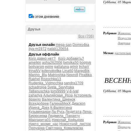
Суббота, 05 Марта
в этом дневнике
Друзья
-
Рубрики:
Живопис
Все (706)
Искусств
Америка
Друзья онлайн
mega-san
Domro4ka
ilya-m1972
natali120654
Метки:
растительн
Друзья оффлайн
Кого давно нет?
Кого добавить?
amelkin
asha262006
belsika50
bogsve
bolivarsm
epire
gallaluna
grinir
IrchaV
IrinaNV
kotenokvitka
Lina60
MargoBik
Marino_Blu
Matrioshka
Neprofi
Pirattika
ВЕСЕНН
Rakhel
Rozochka13
Rudenka_Vidmochka
sandra1709
schadrolga
Sveta_Savyhska
Суббота, 05 Марта
Tatjanuschka
tomi9999
V-8-ivat
zahariya
Альпийская_Роза
Астронель
браило
Валентина_Шиенок
Всехдобрее
ГалинаМихХ
Диаскоп
Ирина_Дзех
К-Валентина
Кузьминаири
Ла-Русь
Ледитата
Лена-
Бирюсинка
Людмила_Панаету
Маргарита01
Николай_Кофырин
Рубрики:
Живопис
Никто_кроме_нас
Новостной_листок
Природа
Перуанка
Светлана_Ковалевска