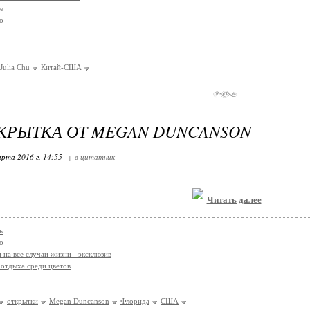
е
о
Julia Chu
Китай-США
КРЫТКА ОТ MEGAN DUNCANSON
арта 2016 г. 14:55
+ в цитатник
Читать далее
ь
о
 на все случаи жизни - эксклюзив
отдыха среди цветов
открытки
Megan Duncanson
Флорида
США