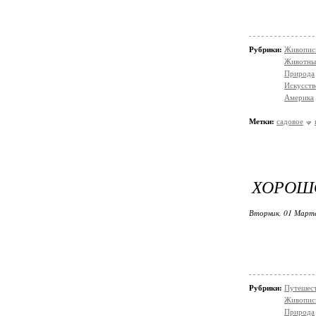
Рубрики:
Живопис
Животны
Природа
Искусств
Америка
Метки:
садовое
ХОРОШ
Вторник, 01 Марта
Рубрики:
Путешес
Живопис
Природа