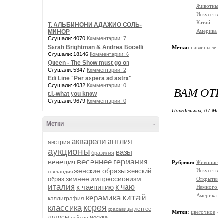
Животны
Искусств
Китай
Т. АЛЬБИНОНИ АДАЖИО СОЛЬ-
Америка
МИНОР
Слушали: 4070
Комментарии: 7
Sarah Brightman & Andrea Bocelli
Метки:
павлины
Слушали: 18146
Комментарии: 6
Queen - The Show must go on
Слушали: 5347
Комментарии: 2
Edi Line "Per aspera ad astra"
Слушали: 4032
Комментарии: 0
ВАМ ОТ
t.i.-what you know
Слушали: 9679
Комментарии: 0
Понедельник, 07 М
Метки
-
акварели
англия
австрия
аукционы
вазы
бразилия
весеннее
венеция
германия
Рубрики:
Живопис
женские образы
женский
Искусств
голландия
зимнее
импрессионизм
образ
Открытки
италия
к чаепитию
к чаю
Немного 
китай
Америка
керамика
каллиграфия
корея
классика
летнее
красавицы
Метки:
цветочное
лотосы
москва
мейсен