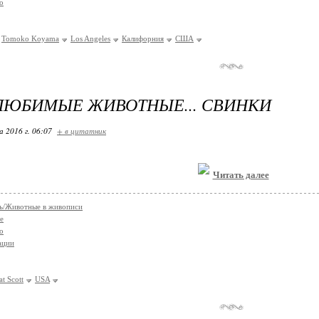
о
Tomoko Koyama
Los Angeles
Калифорния
США
ЛЮБИМЫЕ ЖИВОТНЫЕ... СВИНКИ
 2016 г. 06:07
+ в цитатник
Читать далее
ь/Животные в живописи
е
о
ации
at Scott
USA