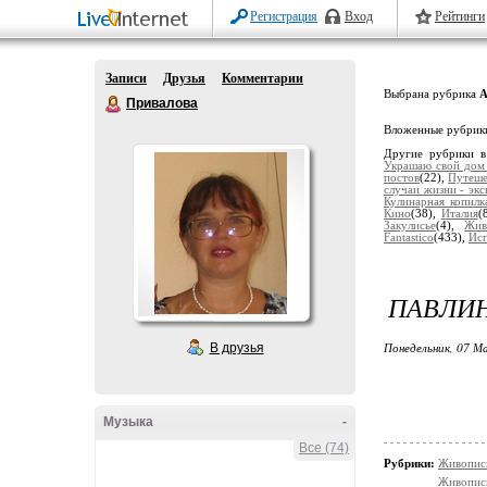
Регистрация
Вход
Рейтинги
Записи
Друзья
Комментарии
Выбрана рубрика
А
Привалова
Вложенные рубрик
Другие рубрики в
Украшаю свой дом
постов
(22),
Путеше
случаи жизни - экс
Кулинарная копилк
Кино
(38),
Италия
(
Закулисье
(4),
Жив
Fantastico
(433),
Ис
ПАВЛИН
Понедельник, 07 М
В друзья
Музыка
-
Все (74)
Рубрики:
Живопис
Живопис