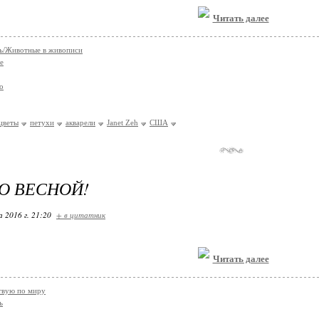
Читать далее
ь/Животные в живописи
е
о
цветы
петухи
акварели
Janet Zeh
США
О ВЕСНОЙ!
 2016 г. 21:20
+ в цитатник
Читать далее
твую по миру
ь