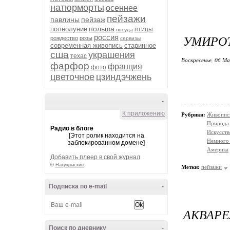
натюрморты
осеннее
пейзажи
павлины
пейзаж
польша
полнолуние
птицы
посуда
УМИРОТ
россия
рождество
розы
сервизы
современная живопись
старинное
сша
украшения
техас
Воскресенье, 06 М
фарфор
франция
фото
цветочное
цзиндэчжень
-
К приложению
Рубрики:
Живопис
Природа
Радио в блоге
Искусств
[Этот ролик находится на
Немного 
заблокированном домене]
Америка
Добавить плеер в свой журнал
©
Накукрыскин
Метки:
пейзажи
Подписка по e-mail
-
АКВАРЕ
Поиск по дневнику
-