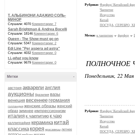
Рубрики:
Фарфор/ Китайский фа
Чаепитие
Искусство
Т. АЛЬБИНОНИ АДАЖИО СОЛЬ-
МИНОР
Китай
Слушали: 4070
Комментарии: 7
ПОСУДА, СЕРЕБРО, Х
Sarah Brightman & Andrea Bocelli
Слушали: 18146
Комментарии: 6
Метки:
к чаепитию
фарфор
Queen - The Show must go on
Слушали: 5347
Комментарии: 2
Edi Line "Per aspera ad astra"
Слушали: 4032
Комментарии: 0
t.i.-what you know
ПОЛНОЧНОЕ Ч
Слушали: 9679
Комментарии: 0
Понедельник, 22 Мая 
Метки
-
акварели
англия
австрия
аукционы
вазы
бразилия
весеннее
венеция
германия
женские образы
женский
голландия
зимнее
импрессионизм
образ
Рубрики:
Фарфор/ Китайский фа
италия
к чаепитию
к чаю
Чаепитие
китай
Искусство
керамика
каллиграфия
Китай
корея
классика
летнее
красавицы
ПОСУДА, СЕРЕБРО, Х
лотосы
москва
мейсен