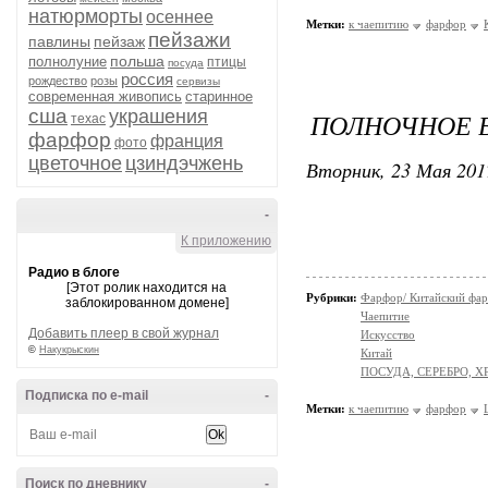
натюрморты
осеннее
Метки:
к чаепитию
фарфор
пейзажи
павлины
пейзаж
польша
полнолуние
птицы
посуда
россия
рождество
розы
сервизы
современная живопись
старинное
сша
украшения
ПОЛНОЧНОЕ 
техас
фарфор
франция
фото
цветочное
цзиндэчжень
Вторник, 23 Мая 201
-
К приложению
Радио в блоге
[Этот ролик находится на
Рубрики:
Фарфор/ Китайский фа
заблокированном домене]
Чаепитие
Добавить плеер в свой журнал
Искусство
©
Накукрыскин
Китай
ПОСУДА, СЕРЕБРО, Х
Подписка по e-mail
-
Метки:
к чаепитию
фарфор
Поиск по дневнику
-