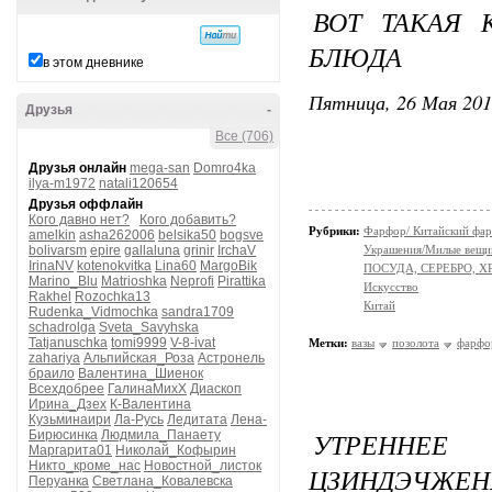
ВОТ ТАКАЯ 
БЛЮДА
в этом дневнике
Пятница, 26 Мая 201
Друзья
-
Все (706)
Друзья онлайн
mega-san
Domro4ka
ilya-m1972
natali120654
Друзья оффлайн
Кого давно нет?
Кого добавить?
Рубрики:
Фарфор/ Китайский фа
amelkin
asha262006
belsika50
bogsve
bolivarsm
epire
gallaluna
grinir
IrchaV
Украшения/Милые вещ
IrinaNV
kotenokvitka
Lina60
MargoBik
ПОСУДА, СЕРЕБРО, ХР
Marino_Blu
Matrioshka
Neprofi
Pirattika
Искусство
Rakhel
Rozochka13
Китай
Rudenka_Vidmochka
sandra1709
schadrolga
Sveta_Savyhska
Tatjanuschka
tomi9999
V-8-ivat
Метки:
вазы
позолота
фарфо
zahariya
Альпийская_Роза
Астронель
браило
Валентина_Шиенок
Всехдобрее
ГалинаМихХ
Диаскоп
Ирина_Дзех
К-Валентина
Кузьминаири
Ла-Русь
Ледитата
Лена-
УТРЕННЕЕ
Бирюсинка
Людмила_Панаету
Маргарита01
Николай_Кофырин
Никто_кроме_нас
Новостной_листок
ЦЗИНДЭЧЖЕН
Перуанка
Светлана_Ковалевска