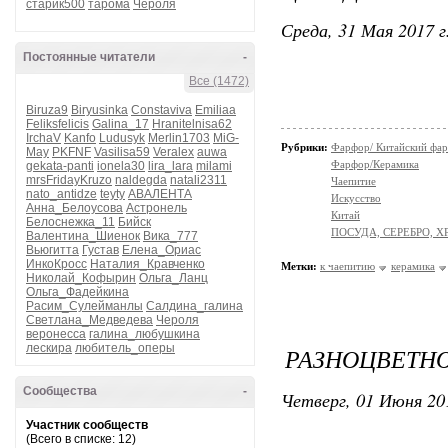
старик500
тарома
Чероля
Среда, 31 Мая 2017 г
Постоянные читатели
-
Все (1472)
Biruza9
Biryusinka
Constaviva
Emiliaa
Feliksfelicis
Galina_17
Hranitelnisa62
IrchaV
Kanfo
Ludusyk
Merlin1703
MiG-
Рубрики:
Фарфор/ Китайский фа
May
PKFNF
Vasilisa59
Veralex
auwa
Фарфор/Керамика
gekata-panti
ionela30
lira_lara
milami
mrsFridayKruzo
naldegda
natali2311
Чаепитие
nato_antidze
teyty
АВАЛЕНТА
Искусство
Анна_Белоусова
Астронель
Китай
Белоснежка_11
Бийск
ПОСУДА, СЕРЕБРО, Х
Валентина_Шиенок
Вика_777
Вьюгитта
Густав
Елена_Ориас
ИнкоКросс
Наталия_Кравченко
Метки:
к чаепитию
керамика
Николай_Кофырин
Ольга_Ланц
Ольга_Фадейкина
Расим_Сулейманлы
Салдина_галина
Светлана_Медведева
Чероля
веронесса
галина_любушкина
лескира
любитель_оперы
РАЗНОЦВЕТН
Сообщества
-
Четверг, 01 Июня 20
Участник сообществ
(Всего в списке: 12)