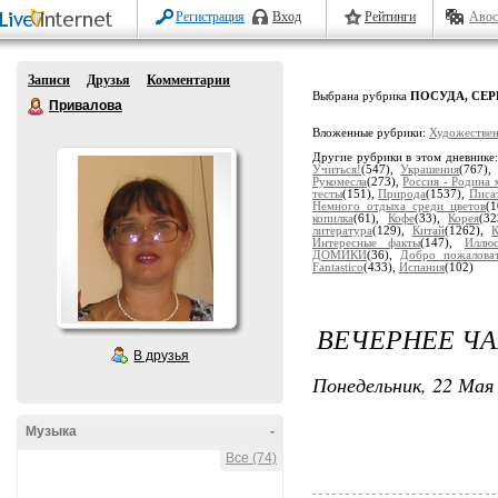
Регистрация
Вход
Рейтинги
Авос
Записи
Друзья
Комментарии
Выбрана рубрика
ПОСУДА, СЕР
Привалова
Вложенные рубрики:
Художествен
Другие рубрики в этом дневнике
Учиться!
(547),
Украшения
(767)
Рукомесла
(273),
Россия - Родина 
тесты
(151),
Природа
(1537),
Писа
Немного отдыха среди цветов
(
копилка
(61),
Кофе
(33),
Корея
(3
литература
(129),
Китай
(1262),
Интересные факты
(147),
Иллюс
ДОМИКИ
(36),
Добро пожаловат
Fantastico
(433),
Испания
(102)
ВЕЧЕРНЕЕ Ч
В друзья
Понедельник, 22 Мая 
Музыка
-
Все (74)