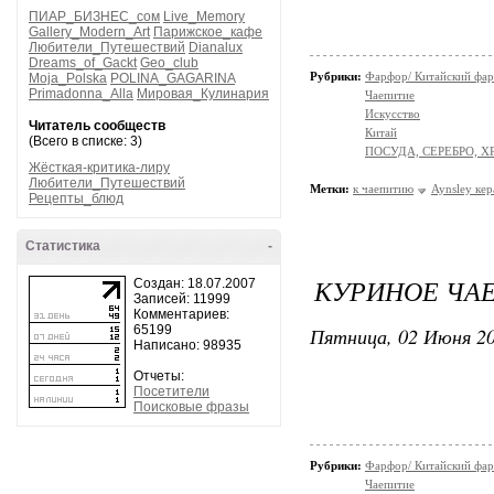
ПИАР_БИЗНЕС_сом
Live_Memory
Gallery_Modern_Art
Парижское_кафе
Любители_Путешествий
Dianalux
Dreams_of_Gackt
Geo_club
Рубрики:
Фарфор/ Китайский фа
Moja_Polska
POLINA_GAGARINA
Primadonna_Alla
Мировая_Кулинария
Чаепитие
Искусство
Читатель сообществ
Китай
(Всего в списке: 3)
ПОСУДА, СЕРЕБРО, Х
Жёсткая-критика-лиру
Любители_Путешествий
Метки:
к чаепитию
Aynsley ке
Рецепты_блюд
Статистика
-
КУРИНОЕ ЧАЕ
Создан: 18.07.2007
Записей: 11999
Комментариев:
65199
Пятница, 02 Июня 20
Написано: 98935
Отчеты:
Посетители
Поисковые фразы
Рубрики:
Фарфор/ Китайский фа
Чаепитие