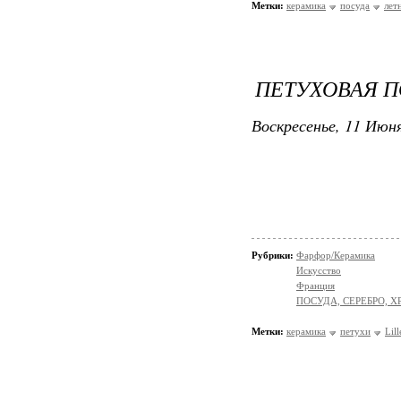
Метки:
керамика
посуда
лет
ПЕТУХОВАЯ ПО
Воскресенье, 11 Июня
Рубрики:
Фарфор/Керамика
Искусство
Франция
ПОСУДА, СЕРЕБРО, Х
Метки:
керамика
петухи
Lil