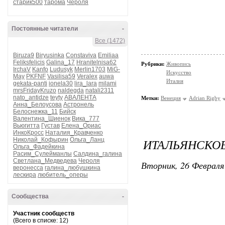
старик500
тарома
Чероля
Постоянные читатели
-
Все (1472)
Biruza9
Biryusinka
Constaviva
Emiliaa
Feliksfelicis
Galina_17
Hranitelnisa62
Рубрики:
Живопись
IrchaV
Kanfo
Ludusyk
Merlin1703
MiG-
Искусство
May
PKFNF
Vasilisa59
Veralex
auwa
Италия
gekata-panti
ionela30
lira_lara
milami
mrsFridayKruzo
naldegda
natali2311
nato_antidze
teyty
АВАЛЕНТА
Метки:
Венеция
Adrian Rigby
Анна_Белоусова
Астронель
Белоснежка_11
Бийск
Валентина_Шиенок
Вика_777
Вьюгитта
Густав
Елена_Ориас
ИнкоКросс
Наталия_Кравченко
Николай_Кофырин
Ольга_Ланц
ИТАЛЬЯНСКОЕ.
Ольга_Фадейкина
Расим_Сулейманлы
Салдина_галина
Светлана_Медведева
Чероля
Вторник, 26 Февраля 
веронесса
галина_любушкина
лескира
любитель_оперы
Сообщества
-
Участник сообществ
(Всего в списке: 12)