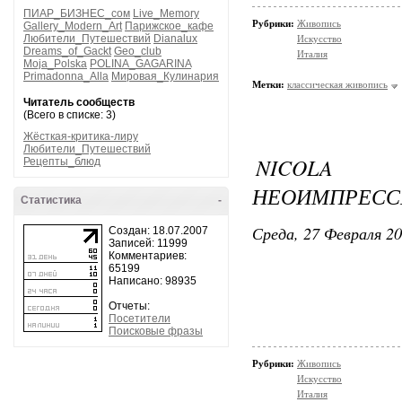
ПИАР_БИЗНЕС_сом
Live_Memory
Рубрики:
Живопись
Gallery_Modern_Art
Парижское_кафе
Любители_Путешествий
Dianalux
Искусство
Dreams_of_Gackt
Geo_club
Италия
Moja_Polska
POLINA_GAGARINA
Primadonna_Alla
Мировая_Кулинария
Метки:
классическая живопись
Читатель сообществ
(Всего в списке: 3)
Жёсткая-критика-лиру
Любители_Путешествий
NICOLA S
Рецепты_блюд
НЕОИМПРЕСС
Статистика
-
Среда, 27 Февраля 20
Создан: 18.07.2007
Записей: 11999
Комментариев:
65199
Написано: 98935
Отчеты:
Посетители
Поисковые фразы
Рубрики:
Живопись
Искусство
Италия