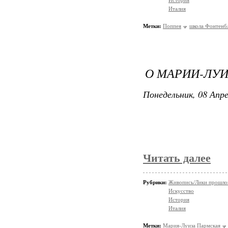
История
Италия
Метки:
Поппея
школа Фонтенб
О МАРИИ-ЛУИЗ
Понедельник, 08 Апре
Читать далее
Рубрики:
Живопись/Лики прошло
Искусство
История
Италия
Метки:
Мария-Луиза Пармская