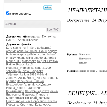
НЕАПОЛИТАНК
в этом дневнике
Воскресенье, 24 Февр
Друзья
-
Все (706)
Друзья онлайн
mega-san
Domro4ka
ilya-m1972
natali120654
Друзья оффлайн
Кого давно нет?
Кого добавить?
amelkin
asha262006
belsika50
bogsve
bolivarsm
epire
gallaluna
grinir
IrchaV
Рубрики:
Живопись
IrinaNV
kotenokvitka
Lina60
MargoBik
Искусство
Marino_Blu
Matrioshka
Neprofi
Pirattika
Италия
Rakhel
Rozochka13
Rudenka_Vidmochka
sandra1709
Метки:
женские образы
неапол
schadrolga
Sveta_Savyhska
Tatjanuschka
tomi9999
V-8-ivat
zahariya
Альпийская_Роза
Астронель
браило
Валентина_Шиенок
Всехдобрее
ГалинаМихХ
Диаскоп
Ирина_Дзех
К-Валентина
ВЕНЕЦИЯ... A
Кузьминаири
Ла-Русь
Ледитата
Лена-
Бирюсинка
Людмила_Панаету
Маргарита01
Николай_Кофырин
Никто_кроме_нас
Новостной_листок
Понедельник, 25 Февр
Перуанка
Светлана_Ковалевска