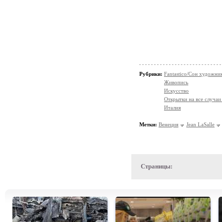
Рубрики:
Fantastico/Сон художни
Живопись
Искусство
Открытки на все случаи
Италия
Метки:
Венеция
Jean LaSalle
Страницы: