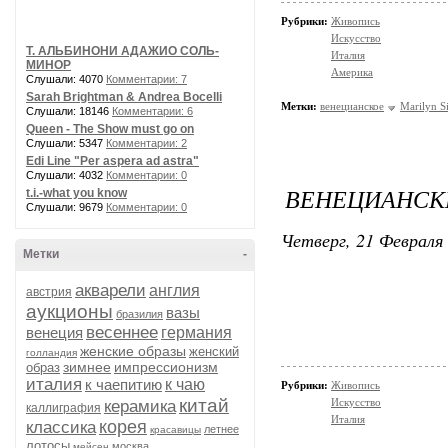
Рубрики:
Живопись
Искусство
Т. АЛЬБИНОНИ АДАЖИО СОЛЬ-
Италия
МИНОР
Америка
Слушали: 4070
Комментарии: 7
Sarah Brightman & Andrea Bocelli
Метки:
венецианское
Marilyn S
Слушали: 18146
Комментарии: 6
Queen - The Show must go on
Слушали: 5347
Комментарии: 2
Edi Line "Per aspera ad astra"
Слушали: 4032
Комментарии: 0
ВЕНЕЦИАНСКИ
t.i.-what you know
Слушали: 9679
Комментарии: 0
Четверг, 21 Февраля 
Метки
-
акварели
англия
австрия
аукционы
вазы
бразилия
весеннее
венеция
германия
женские образы
женский
голландия
зимнее
импрессионизм
образ
италия
к чаепитию
к чаю
Рубрики:
Живопись
китай
Искусство
керамика
каллиграфия
Италия
корея
классика
летнее
красавицы
лотосы
москва
мейсен