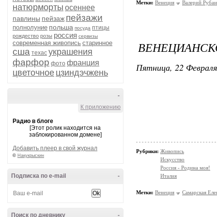
Метки:
Венеция
Валерий Рубан
натюрморты
осеннее
пейзажи
павлины
пейзаж
польша
полнолуние
птицы
посуда
россия
рождество
розы
сервизы
современная живопись
старинное
ВЕНЕЦИАНСКО
сша
украшения
техас
фарфор
франция
фото
Пятница, 22 Февраля
цветочное
цзиндэчжень
-
К приложению
Радио в блоге
[Этот ролик находится на
заблокированном домене]
Добавить плеер в свой журнал
Рубрики:
Живопись
©
Накукрыскин
Искусство
Россия - Родина моя!
Подписка по e-mail
-
Италия
Метки:
Венеция
Самарская Еле
Поиск по дневнику
-