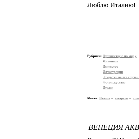
Люблю Италию!
Рубрики:
Путешествую по миру
Живопись
Искусство
Иллюстрации
Открытки на все случаи
Фотоискусство
Италия
Метки:
Италия
акварели
илл
ВЕНЕЦИЯ АКВ