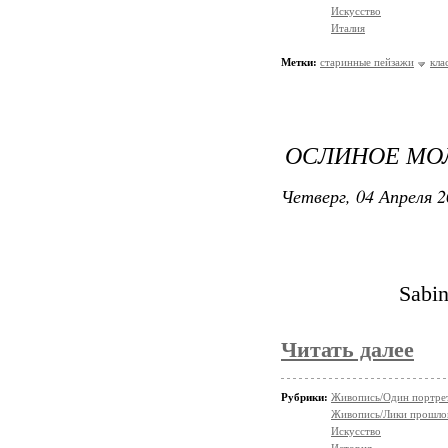
Искусство
Италия
Метки:
старинные пейзажи
кла
ОСЛИНОЕ МО
Четверг, 04 Апреля 2
Sabin
Читать далее
Рубрики:
Живопись/Один портрет,
Живопись/Лики прошло
Искусство