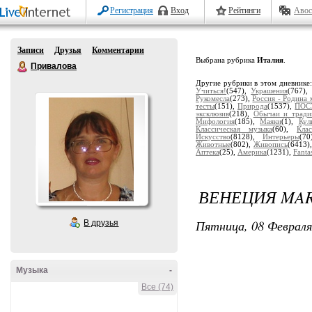
Регистрация
Вход
Рейтинги
Авос
Записи
Друзья
Комментарии
Выбрана рубрика
Италия
.
Привалова
Другие рубрики в этом дневнике
Учиться!
(547),
Украшения
(767)
Рукомесла
(273),
Россия - Родина 
тесты
(151),
Природа
(1537),
ПОС
эксклюзив
(218),
Обычаи и тради
Мифология
(185),
Маяки
(1),
Кул
Классическая музыка
(60),
Кла
Искусство
(8128),
Интерьеры
(7
Животные
(802),
Живопись
(6413)
Аптека
(25),
Америка
(1231),
Fanta
ВЕНЕЦИЯ MAR
Пятница, 08 Февраля
В друзья
Музыка
-
Все (74)