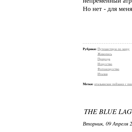
непременный атр
Но нет - для меня
Рубрики:
Путешествую по миру
Живопись
Природа
Искусство
Фотоискусство
Италия
Метки:
итальянские пейзажи с пи
THE BLUE LAG
Вторник, 09 Апреля 2