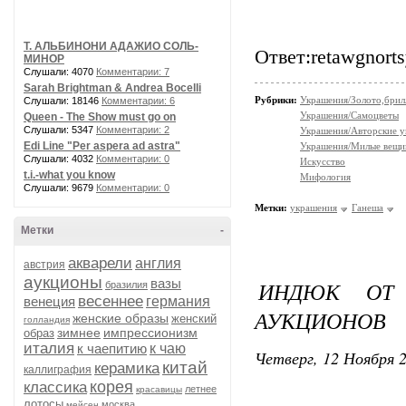
Т. АЛЬБИНОНИ АДАЖИО СОЛЬ-
Ответ:retawgnorts
МИНОР
Слушали: 4070
Комментарии: 7
Sarah Brightman & Andrea Bocelli
Рубрики:
Украшения/Золото,брил
Слушали: 18146
Комментарии: 6
Украшения/Самоцветы
Queen - The Show must go on
Слушали: 5347
Комментарии: 2
Украшения/Авторские 
Edi Line "Per aspera ad astra"
Украшения/Милые вещ
Слушали: 4032
Комментарии: 0
Искусство
t.i.-what you know
Мифология
Слушали: 9679
Комментарии: 0
Метки:
украшения
Ганеша
Метки
-
акварели
англия
австрия
аукционы
вазы
ИНДЮК ОТ
бразилия
весеннее
венеция
германия
АУКЦИОНОВ
женские образы
женский
голландия
зимнее
импрессионизм
образ
италия
к чаепитию
к чаю
Четверг, 12 Ноября 2
китай
керамика
каллиграфия
корея
классика
летнее
красавицы
лотосы
москва
мейсен