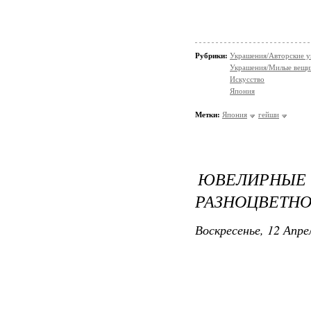
Рубрики:
Украшения/Авторские 
Украшения/Милые вещ
Искусство
Япония
Метки:
Япония
гейши
ЮВЕЛИРНЫ
РАЗНОЦВЕТН
Воскресенье, 12 Апре