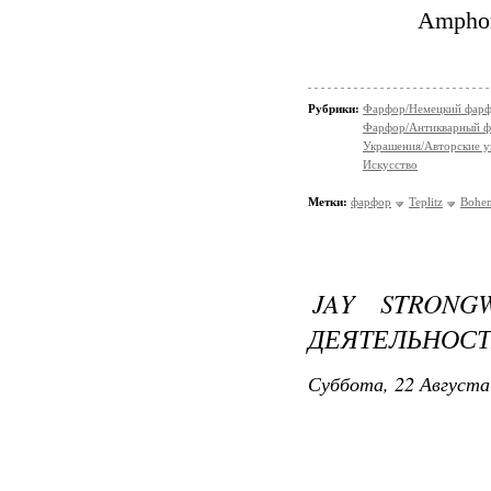
Amphor
Рубрики:
Фарфор/Немецкий фар
Фарфор/Антикварный 
Украшения/Авторские 
Искусство
Метки:
фарфор
Teplitz
Bohem
JAY STRONG
ДЕЯТЕЛЬНОС
Суббота, 22 Августа