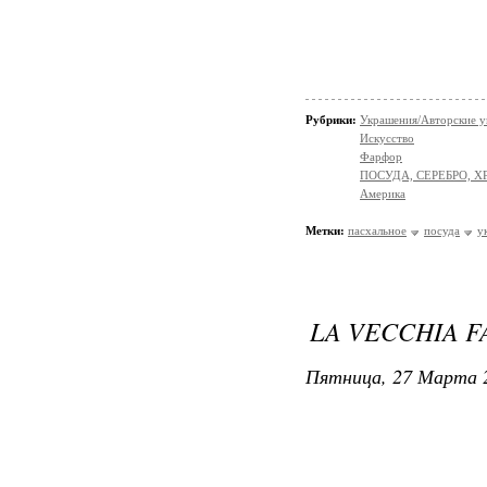
Рубрики:
Украшения/Авторские 
Искусство
Фарфор
ПОСУДА, СЕРЕБРО, Х
Америка
Метки:
пасхальное
посуда
у
LA VECCHIA 
Пятница, 27 Марта 2