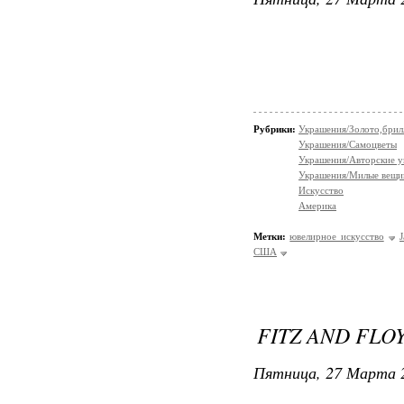
Рубрики:
Украшения/Золото,брил
Украшения/Самоцветы
Украшения/Авторские 
Украшения/Милые вещ
Искусство
Америка
Метки:
ювелирное искусство
США
FITZ AND FLO
Пятница, 27 Марта 2