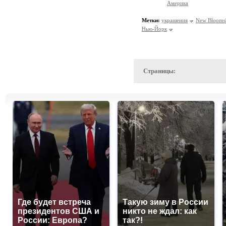
Америка
Метки:
украшения
New Bloomsb
Нью-Йорк
Страницы:
Где будет встреча
Такую зиму в России
президентов США и
никто не ждал: как
России: Европа?
так?!