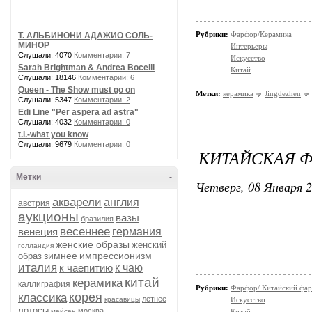
Рубрики:
Фарфор/Керамика
Т. АЛЬБИНОНИ АДАЖИО СОЛЬ-
МИНОР
Интерьеры
Слушали: 4070
Комментарии: 7
Искусство
Sarah Brightman & Andrea Bocelli
Китай
Слушали: 18146
Комментарии: 6
Queen - The Show must go on
Метки:
керамика
Jingdezhen
Слушали: 5347
Комментарии: 2
Edi Line "Per aspera ad astra"
Слушали: 4032
Комментарии: 0
t.i.-what you know
Слушали: 9679
Комментарии: 0
КИТАЙСКАЯ Ф
Метки
-
Четверг, 08 Января 2
акварели
англия
австрия
аукционы
вазы
бразилия
весеннее
венеция
германия
женские образы
женский
голландия
зимнее
импрессионизм
образ
италия
к чаепитию
к чаю
китай
керамика
каллиграфия
Рубрики:
Фарфор/ Китайский фа
корея
классика
летнее
красавицы
Искусство
лотосы
москва
мейсен
Китай