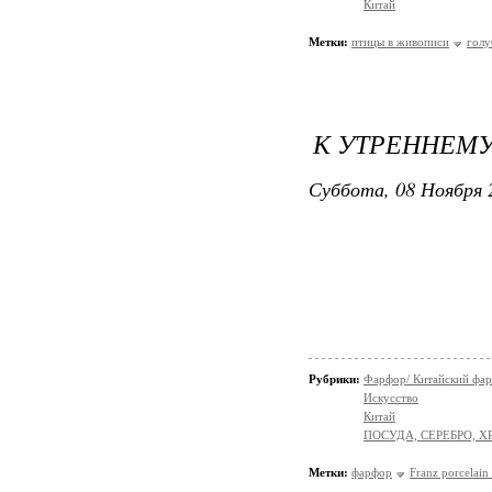
Китай
Метки:
птицы в живописи
голу
К УТРЕННЕМУ
Суббота, 08 Ноября 
Рубрики:
Фарфор/ Китайский фа
Искусство
Китай
ПОСУДА, СЕРЕБРО, Х
Метки:
фарфор
Franz porcelain 