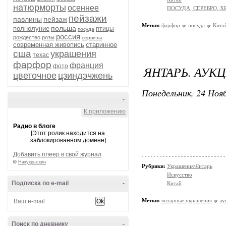
натюрморты
осеннее
ПОСУДА, СЕРЕБРО, Х
пейзажи
павлины
пейзаж
Метки:
фарфор
посуда
Кита
польша
полнолуние
птицы
посуда
россия
рождество
розы
сервизы
современная живопись
старинное
сша
украшения
техас
фарфор
франция
фото
ЯНТАРЬ. АУК
цветочное
цзиндэчжень
Понедельник, 24 Нояб
-
К приложению
Радио в блоге
[Этот ролик находится на
заблокированном домене]
Добавить плеер в свой журнал
©
Накукрыскин
Рубрики:
Украшения/Янтарь
Искусство
Подписка по e-mail
-
Китай
Метки:
янтарные украшения
ау
Поиск по дневнику
-