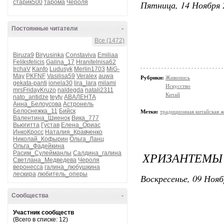
старик500
тарома
Чероля
Пятница, 14 Ноября 
Постоянные читатели
-
Все (1472)
Biruza9
Biryusinka
Constaviva
Emiliaa
Feliksfelicis
Galina_17
Hranitelnisa62
IrchaV
Kanfo
Ludusyk
Merlin1703
MiG-
May
PKFNF
Vasilisa59
Veralex
auwa
Рубрики:
Живопись
gekata-panti
ionela30
lira_lara
milami
Искусство
mrsFridayKruzo
naldegda
natali2311
Китай
nato_antidze
teyty
АВАЛЕНТА
Анна_Белоусова
Астронель
Белоснежка_11
Бийск
Метки:
традиционная китайская 
Валентина_Шиенок
Вика_777
Вьюгитта
Густав
Елена_Ориас
ИнкоКросс
Наталия_Кравченко
Николай_Кофырин
Ольга_Ланц
Ольга_Фадейкина
Расим_Сулейманлы
Салдина_галина
ХРИЗАНТЕМЫ
Светлана_Медведева
Чероля
веронесса
галина_любушкина
лескира
любитель_оперы
Воскресенье, 09 Нояб
Сообщества
-
Участник сообществ
(Всего в списке: 12)