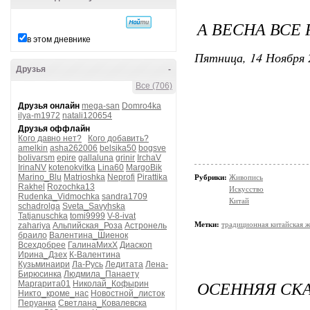
А ВЕСНА ВСЕ
в этом дневнике
Пятница, 14 Ноября 
Друзья
-
Все (706)
Друзья онлайн
mega-san
Domro4ka
ilya-m1972
natali120654
Друзья оффлайн
Кого давно нет?
Кого добавить?
amelkin
asha262006
belsika50
bogsve
bolivarsm
epire
gallaluna
grinir
IrchaV
IrinaNV
kotenokvitka
Lina60
MargoBik
Marino_Blu
Matrioshka
Neprofi
Pirattika
Рубрики:
Живопись
Rakhel
Rozochka13
Искусство
Rudenka_Vidmochka
sandra1709
Китай
schadrolga
Sveta_Savyhska
Tatjanuschka
tomi9999
V-8-ivat
Метки:
традиционная китайская 
zahariya
Альпийская_Роза
Астронель
браило
Валентина_Шиенок
Всехдобрее
ГалинаМихХ
Диаскоп
Ирина_Дзех
К-Валентина
Кузьминаири
Ла-Русь
Ледитата
Лена-
Бирюсинка
Людмила_Панаету
ОСЕННЯЯ СКА
Маргарита01
Николай_Кофырин
Никто_кроме_нас
Новостной_листок
Перуанка
Светлана_Ковалевска