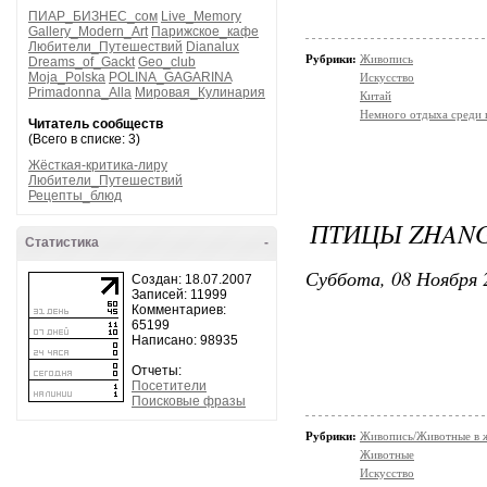
ПИАР_БИЗНЕС_сом
Live_Memory
Gallery_Modern_Art
Парижское_кафе
Любители_Путешествий
Dianalux
Рубрики:
Живопись
Dreams_of_Gackt
Geo_club
Moja_Polska
POLINA_GAGARINA
Искусство
Primadonna_Alla
Мировая_Кулинария
Китай
Немного отдыха среди 
Читатель сообществ
(Всего в списке: 3)
Жёсткая-критика-лиру
Любители_Путешествий
Рецепты_блюд
ПТИЦЫ ZHANG
Статистика
-
Суббота, 08 Ноября 
Создан: 18.07.2007
Записей: 11999
Комментариев:
65199
Написано: 98935
Отчеты:
Посетители
Поисковые фразы
Рубрики:
Живопись/Животные в 
Животные
Искусство