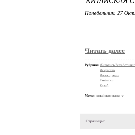
КИТАЙСКАЯ С
Понедельник, 27 Окт
Читать далее
Рубрики:
Живопись/Беззаботная п
Искусство
Иллюстрации
Fantastico
Китай
Метки:
китайская сказка
Страницы: