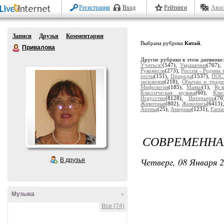
Регистрация
Вход
Рейтинги
Авос
Записи
Друзья
Комментарии
Выбрана рубрика
Китай
.
Привалова
Другие рубрики в этом дневнике
Учиться!
(547),
Украшения
(767)
Рукомесла
(273),
Россия - Родина 
тесты
(151),
Природа
(1537),
ПОС
эксклюзив
(218),
Обычаи и тради
Мифология
(185),
Маяки
(1),
Кул
Классическая музыка
(60),
Кла
Искусство
(8128),
Интерьеры
(7
Животные
(802),
Живопись
(6413)
Аптека
(25),
Америка
(1231),
Fanta
СОВРЕМЕННА
Четверг, 08 Января 2
В друзья
Музыка
-
Все (74)