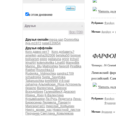
Читать дал
в этом дневнике
Рубрики:
Фарфор
Друзья
-
Метки:
фарфор
Все (706)
Друзья онлайн
mega-san
Domro4ka
ilya-m1972
natali120654
Друзья оффлайн
Кого давно нет?
Кого добавить?
ФАРФОР
amelkin
asha262006
belsika50
bogsve
bolivarsm
epire
gallaluna
grinir
IrchaV
IrinaNV
kotenokvitka
Lina60
MargoBik
Четверг, 16 Сентя
Marino_Blu
Matrioshka
Neprofi
Pirattika
Rakhel
Rozochka13
Лиможский фарф
Rudenka_Vidmochka
sandra1709
schadrolga
Sveta_Savyhska
российский. Сам
Tatjanuschka
tomi9999
V-8-ivat
zahariya
Альпийская_Роза
Астронель
Читать дал
браило
Валентина_Шиенок
Всехдобрее
ГалинаМихХ
Диаскоп
Ирина_Дзех
К-Валентина
Рубрики:
Фарфор
Кузьминаири
Ла-Русь
Ледитата
Лена-
Бирюсинка
Людмила_Панаету
Франция
Маргарита01
Николай_Кофырин
Никто_кроме_нас
Новостной_листок
Метки:
франция
Перуанка
Светлана_Ковалевска