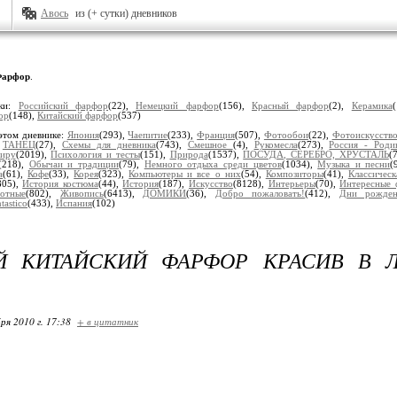
Авось
из (+ сутки) дневников
арфор
.
ики:
Российский фарфор
(22),
Немецкий фарфор
(156),
Красный фарфор
(2),
Керамика
ор
(148),
Китайский фарфор
(537)
этом дневнике:
Япония
(293),
Чаепитие
(233),
Франция
(507),
Фотообои
(22),
Фотоискусств
,
ТАНЕЦ
(27),
Схемы для дневника
(743),
Смешное
(4),
Рукомесла
(273),
Россия - Роди
иру
(2019),
Психология и тесты
(151),
Природа
(1537),
ПОСУДА, СЕРЕБРО, ХРУСТАЛЬ
(
(218),
Обычаи и традиции
(79),
Немного отдыха среди цветов
(1034),
Музыка и песни
(
а
(61),
Кофе
(33),
Корея
(323),
Компьютеры и все о них
(54),
Композиторы
(41),
Классическ
805),
История костюма
(44),
История
(187),
Искусство
(8128),
Интерьеры
(70),
Интересные 
отные
(802),
Живопись
(6413),
ДОМИКИ
(36),
Добро пожаловать!
(412),
Дни рожден
tastico
(433),
Испания
(102)
Й КИТАЙСКИЙ ФАРФОР КРАСИВ В 
ря 2010 г. 17:38
+ в цитатник