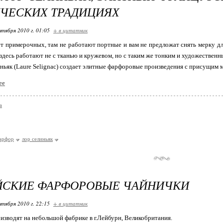
ЧЕСКИХ ТРАДИЦИЯХ
нтября 2010 г. 01:05
+ в цитатник
ет примерочных, там не работают портные и вам не предложат снять мерку для
 здесь работают не с тканью и кружевом, но с таким же тонким и художествен
ньяк (Laure Selignac) создает элитные фарфоровые произведения с присущим
ее
а
арфор
лор селиньяк
ЙСКИЕ ФАРФОРОВЫЕ ЧАЙНИЧКИ
нтября 2010 г. 22:15
+ в цитатник
изводят на небольшой фабрике в г.Лейбурн, Великобритания.