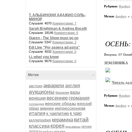
Рубрики:
Фарфор
Т. АЛЬБИНОНИ АДАЖИО СОЛЬ-
Метки:
фарфор
МИНОР
Слушали: 4070
Комментарии: 7
Sarah Brightman & Andrea Bocelli
Слушали: 18146
Комментарии: 6
Queen - The Show must go on
ОСЕНЬ:
Слушали: 5347
Комментарии: 2
Edi Line "Per aspera ad astra"
Слушали: 4032
Комментарии: 0
Вторник, 05 Октяб
t.i.-what you know
Слушали: 9679
Комментарии: 0
ЗЕМЛЯНИКА
Метки
-
Читать дал
акварели
англия
австрия
аукционы
вазы
бразилия
Рубрики:
Фарфор
весеннее
венеция
германия
женские образы
женский
голландия
Метки:
фарфор
зимнее
импрессионизм
образ
италия
к чаепитию
к чаю
китай
керамика
каллиграфия
корея
классика
летнее
красавицы
лотосы
москва
мейсен