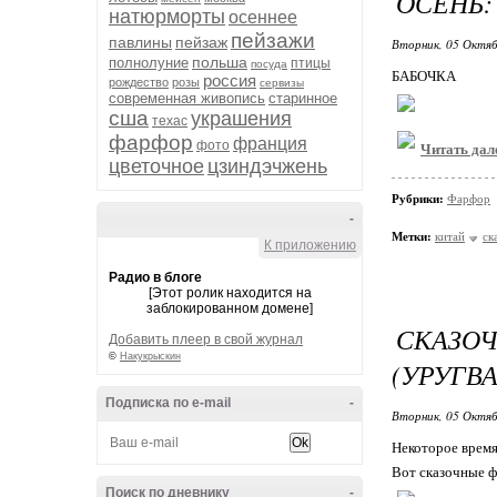
ОСЕНЬ:
натюрморты
осеннее
пейзажи
павлины
пейзаж
Вторник, 05 Октяб
польша
полнолуние
птицы
посуда
БАБОЧКА
россия
рождество
розы
сервизы
современная живопись
старинное
сша
украшения
техас
фарфор
франция
фото
Читать дал
цветочное
цзиндэчжень
Рубрики:
Фарфор
-
Метки:
китай
ск
К приложению
Радио в блоге
[Этот ролик находится на
заблокированном домене]
СКАЗОЧ
Добавить плеер в свой журнал
©
Накукрыскин
(УРУГВА
Подписка по e-mail
-
Вторник, 05 Октяб
Некоторое время
Вот сказочные ф
Поиск по дневнику
-