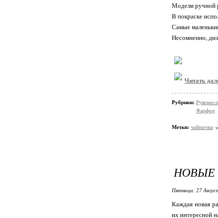
Модели ручной 
В покраске испол
Самые маленькие
Несомненно, диз
Читать дал
Рубрики:
Рукомесл
Фарфор
Метки:
чайнички
НОВЫЕ 
Пятница, 27 Авгус
Каждая новая ра
их интересной н