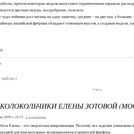
работы, причем некоторые модели выпускают ограниченным тиражом, расходя
ьзуется цветная глазурь, посеребрение, позолота
 чудо-чайники рассчитаны на одну чашечку, средние – на две-три, а большие – 
айнеры английской фабрики обладают отменным вкусом, а создавая модели, ул
ее
а
лейбурн
КОЛОКОЛЬЧИКИ ЕЛЕНЫ ЗОТОВОЙ (МО
та 2010 г. 14:12
+ в цитатник
бота Елены - это творческая импровизация. Поэтому все изделия уникальны 
аходкой для взыскательных коллекционеров и ценителей фарфора.