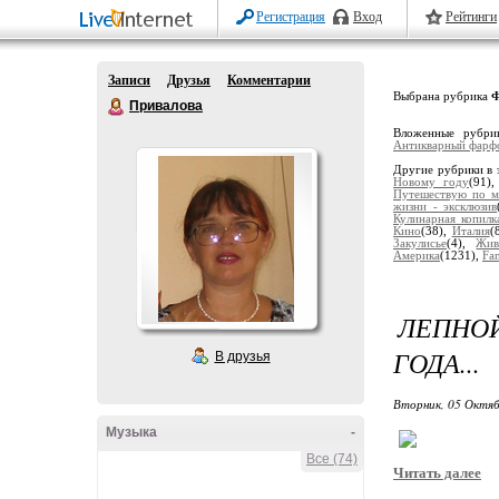
Регистрация
Вход
Рейтинги
Записи
Друзья
Комментарии
Выбрана рубрика
Ф
Привалова
Вложенные рубр
Антикварный фарф
Другие рубрики в 
Новому году
(91)
Путешествую по м
жизни - эксклюзив
Кулинарная копилк
Кино
(38),
Италия
(
Закулисье
(4),
Жив
Америка
(1231),
Fan
ЛЕПНО
ГОДА...
В друзья
Вторник, 05 Октяб
Музыка
-
Все (74)
Читать далее