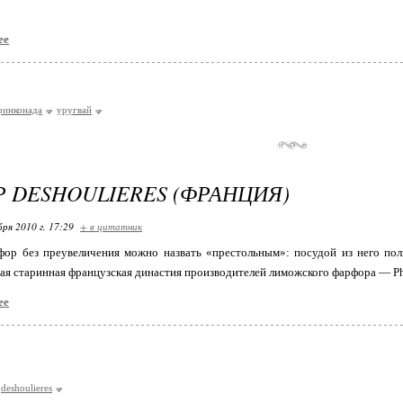
ее
ринконада
уругвай
 DESHOULIERES (ФРАНЦИЯ)
бря 2010 г. 17:29
+ в цитатник
ор без преувеличения можно назвать «престольным»: посудой из него поль
ая старинная французская династия производителей лиможского фарфора — Phi
ее
deshoulieres