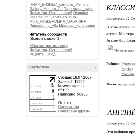
КЛАССИ
ПИАР_БИЗНЕС_сом
Live_Memory
Gallery_Modern_Art
Парижское_кафе
Любители_Путешествий
Dianalux
Dreams_of_Gackt
Geo_club
Воскресенье, 12 Се
Moja_Polska
POLINA_GAGARINA
Primadonna_Alla
Мировая_Кулинария
В этом ателье н
ателье. Мастера
Читатель сообществ
(Всего в списке: 3)
Ателье Лор Сели
Жёсткая-критика-лиру
Любители_Путешествий
Читать дал
Рецепты_блюд
Рубрики:
Рукомесл
Статистика
-
Фарфор
Франция
Создан: 18.07.2007
Записей: 11999
Метки:
париж
ф
Комментариев:
65199
Написано: 98935
Отчеты:
Посетители
АНГЛИ
Поисковые фразы
Воскресенье, 12 Се
Эти чайники про