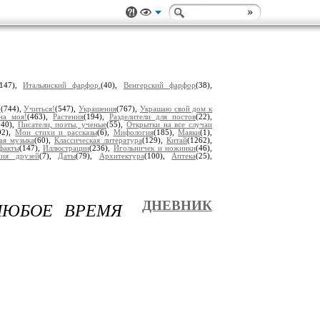
(147),
Итальянский фарфор.
(40),
Венгерский фарфор
(38),
о
(744),
Учиться!
(547),
Украшения
(767),
Украшаю свой дом к
на моя!
(463),
Растения
(194),
Разделители для постов
(22),
740),
Писатели, поэты, ученые
(55),
Открытки на все случаи
92),
Мои стихи и рассказы
(6),
Мифология
(185),
Маяки
(1),
ая музыка
(60),
Классическая литература
(129),
Китай
(1262),
факты
(147),
Иллюстрации
(236),
Игольничек и ножинки
(46),
ия друзей
(7),
Даты
(79),
Архитектура
(100),
Аптека
(25),
ЛЮБОЕ ВРЕМЯ
ДНЕВНИК