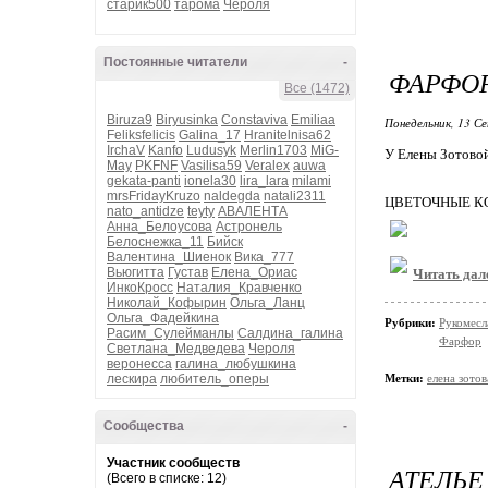
старик500
тарома
Чероля
Постоянные читатели
-
ФАРФО
Все (1472)
Biruza9
Biryusinka
Constaviva
Emiliaa
Понедельник, 13 Се
Feliksfelicis
Galina_17
Hranitelnisa62
IrchaV
Kanfo
Ludusyk
Merlin1703
MiG-
У Елены Зотовой
May
PKFNF
Vasilisa59
Veralex
auwa
gekata-panti
ionela30
lira_lara
milami
mrsFridayKruzo
naldegda
natali2311
ЦВЕТОЧНЫЕ К
nato_antidze
teyty
АВАЛЕНТА
Анна_Белоусова
Астронель
Белоснежка_11
Бийск
Валентина_Шиенок
Вика_777
Вьюгитта
Густав
Елена_Ориас
Читать дал
ИнкоКросс
Наталия_Кравченко
Николай_Кофырин
Ольга_Ланц
Ольга_Фадейкина
Рубрики:
Рукомесл
Расим_Сулейманлы
Салдина_галина
Фарфор
Светлана_Медведева
Чероля
веронесса
галина_любушкина
лескира
любитель_оперы
Метки:
елена зотов
Сообщества
-
Участник сообществ
АТЕЛЬЕ
(Всего в списке: 12)