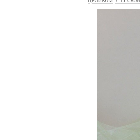
целиком
+
В свой