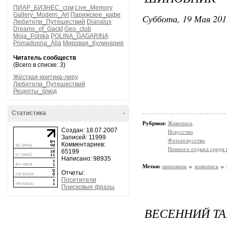
ПИАР_БИЗНЕС_сом
Live_Memory
Gallery_Modern_Art
Парижское_кафе
Суббота, 19 Мая 201
Любители_Путешествий
Dianalux
Dreams_of_Gackt
Geo_club
Moja_Polska
POLINA_GAGARINA
Primadonna_Alla
Мировая_Кулинария
Читатель сообществ
(Всего в списке: 3)
Жёсткая-критика-лиру
Любители_Путешествий
Рецепты_блюд
Статистика
-
Рубрики:
Живопись
Создан: 18.07.2007
Искусство
Записей: 11999
Фотоискусство
Комментариев:
Немного отдыха среди 
65199
Написано: 98935
Метки:
шиповник
живопись
Отчеты:
Посетители
Поисковые фразы
ВЕСЕННИЙ ТАЙ