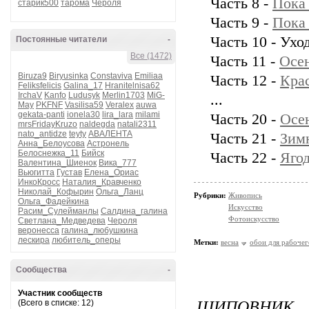
Часть 8 -
Пока 
старик500
тарома
Чероля
Часть 9 -
Пока 
Часть 10 - Уход
Постоянные читатели
-
Все (1472)
Часть 11 -
Осен
Biruza9
Biryusinka
Constaviva
Emiliaa
Часть 12 -
Крас
Feliksfelicis
Galina_17
Hranitelnisa62
IrchaV
Kanfo
Ludusyk
Merlin1703
MiG-
...
May
PKFNF
Vasilisa59
Veralex
auwa
gekata-panti
ionela30
lira_lara
milami
Часть 20 -
Осен
mrsFridayKruzo
naldegda
natali2311
nato_antidze
teyty
АВАЛЕНТА
Часть 21 -
Зим
Анна_Белоусова
Астронель
Белоснежка_11
Бийск
Часть 22 -
Ягод
Валентина_Шиенок
Вика_777
Вьюгитта
Густав
Елена_Ориас
ИнкоКросс
Наталия_Кравченко
Николай_Кофырин
Ольга_Ланц
Рубрики:
Живопись
Ольга_Фадейкина
Искусство
Расим_Сулейманлы
Салдина_галина
Фотоискусство
Светлана_Медведева
Чероля
веронесса
галина_любушкина
лескира
любитель_оперы
Метки:
весна
обои для рабочег
Сообщества
-
Участник сообществ
ШИПОВНИК
(Всего в списке: 12)