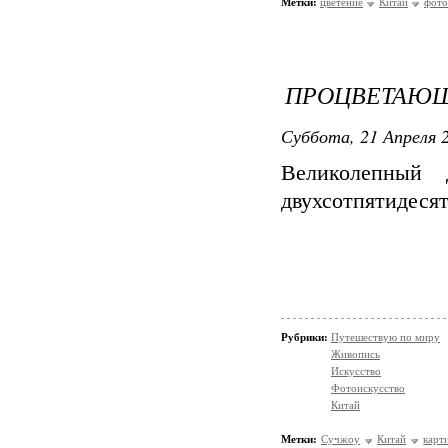
Метки:
цветение
Китай
фото
ПРОЦВЕТАЮЩ
Суббота, 21 Апреля 2
Великолепный 
двухсотпятидесят
Рубрики:
Путешествую по миру
Живопись
Искусство
Фотоискусство
Китай
Метки:
Сучжоу
Китай
карт