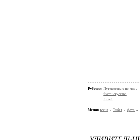
Рубрики:
Путешествую по миру
Фотоискусство
Китай
Метки:
весна
Тибет
фото
УДИВИТЕЛ