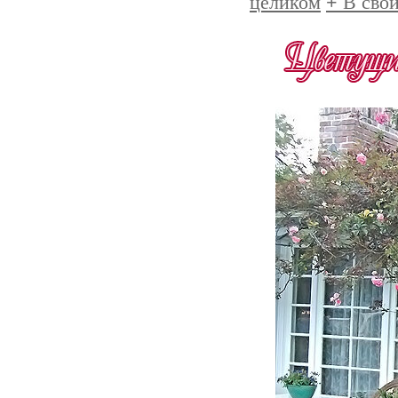
целиком
+
В свой