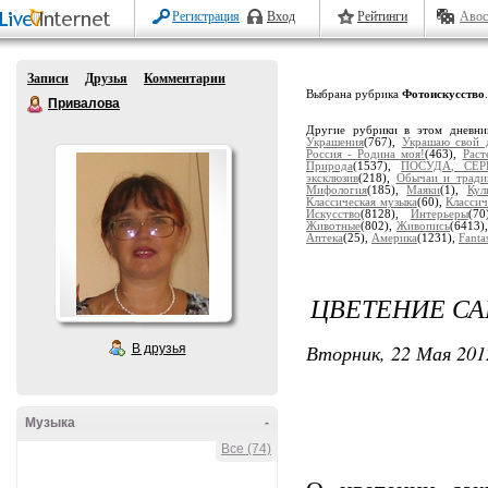
Регистрация
Вход
Рейтинги
Авос
Записи
Друзья
Комментарии
Выбрана рубрика
Фотоискусство
.
Привалова
Другие рубрики в этом дневн
Украшения
(767),
Украшаю свой 
Россия - Родина моя!
(463),
Раст
Природа
(1537),
ПОСУДА, СЕР
эксклюзив
(218),
Обычаи и тради
Мифология
(185),
Маяки
(1),
Кул
Классическая музыка
(60),
Классич
Искусство
(8128),
Интерьеры
(7
Животные
(802),
Живопись
(6413)
Аптека
(25),
Америка
(1231),
Fanta
ЦВЕТЕНИЕ САК
Вторник, 22 Мая 201
В друзья
Музыка
-
Все (74)