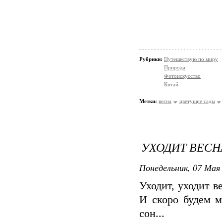
Рубрики:
Путешествую по миру
Природа
Фотоискусство
Китай
Метки:
весна
цветущие сады
УХОДИТ ВЕСНА
Понедельник, 07 Мая 
Уходит, уходит в
И скоро будем м
сон...