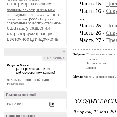
Часть 15 -
Цвет
натюрморты
осеннее
пейзажи
павлины
пейзаж
Часть 16 -
Саку
польша
полнолуние
птицы
посуда
...
россия
рождество
розы
сервизы
современная живопись
старинное
Часть 25 -
Пол
сша
украшения
техас
Часть 26 -
Саку
фарфор
франция
фото
цветочное
цзиндэчжень
Часть 27 -
Пред
-
Рубрики:
Путешествую по миру
К приложению
Природа
Фотоискусство
Радио в блоге
Япония
[Этот ролик находится на
заблокированном домене]
Метки:
Киото
цветение сакуры
Добавить плеер в свой журнал
©
Накукрыскин
Подписка по e-mail
-
УХОДИТ ВЕСНА
Вторник, 22 Мая 201
Поиск по дневнику
-