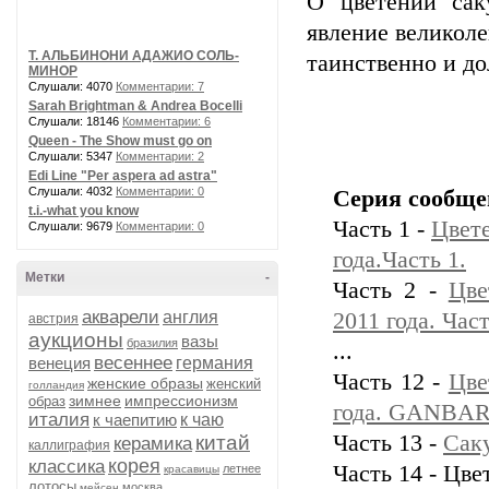
О цветении сак
явление великоле
Т. АЛЬБИНОНИ АДАЖИО СОЛЬ-
таинственно и до
МИНОР
Слушали: 4070
Комментарии: 7
Sarah Brightman & Andrea Bocelli
Слушали: 18146
Комментарии: 6
Queen - The Show must go on
Слушали: 5347
Комментарии: 2
Edi Line "Per aspera ad astra"
Слушали: 4032
Комментарии: 0
Серия сообще
t.i.-what you know
Часть 1 -
Цвете
Слушали: 9679
Комментарии: 0
года.Часть 1.
Метки
-
Часть 2 -
Цве
акварели
англия
2011 года. Част
австрия
аукционы
вазы
бразилия
...
весеннее
венеция
германия
Часть 12 -
Цве
женские образы
женский
голландия
зимнее
импрессионизм
образ
года. GANBAR
италия
к чаепитию
к чаю
Часть 13 -
Саку
китай
керамика
каллиграфия
корея
классика
Часть 14 - Цве
летнее
красавицы
лотосы
москва
мейсен