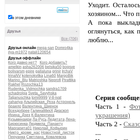
Уходит. Осталос
хозяином... Что 
в этом дневнике
А пока выклад
оглянуться, как 
Друзья
-
люблю...
Все (706)
Друзья онлайн
mega-san
Domro4ka
ilya-m1972
natali120654
Друзья оффлайн
Кого давно нет?
Кого добавить?
amelkin
asha262006
belsika50
bogsve
bolivarsm
epire
gallaluna
grinir
IrchaV
IrinaNV
kotenokvitka
Lina60
MargoBik
Marino_Blu
Matrioshka
Neprofi
Pirattika
Rakhel
Rozochka13
Rudenka_Vidmochka
sandra1709
schadrolga
Sveta_Savyhska
Серия сообще
Tatjanuschka
tomi9999
V-8-ivat
zahariya
Альпийская_Роза
Астронель
Часть 1 -
Фо
браило
Валентина_Шиенок
Всехдобрее
ГалинаМихХ
Диаскоп
украшения)
Ирина_Дзех
К-Валентина
Кузьминаири
Ла-Русь
Ледитата
Лена-
Часть 2 -
Сказо
Бирюсинка
Людмила_Панаету
Маргарита01
Николай_Кофырин
...
Никто_кроме_нас
Новостной_листок
Перуанка
Светлана_Ковалевска