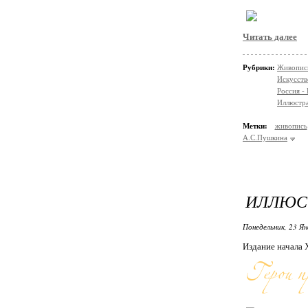
Читать далее
Рубрики:
Живопис
Искусств
Россия -
Иллюстр
Метки:
живопись
А.С.Пушкина
ИЛЛЮСТ
Понедельник, 23 Ян
Издание начала Х