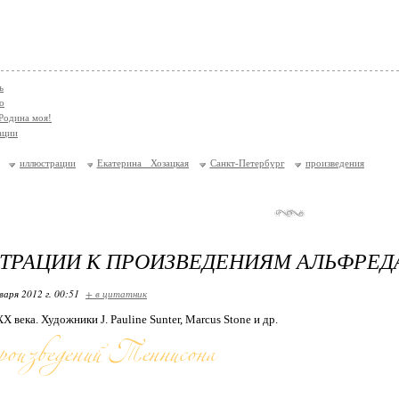
ь
о
 Родина моя!
ации
иллюстрации
Екатерина Хозацкая
Санкт-Петербург
произведения
РАЦИИ К ПРОИЗВЕДЕНИЯМ АЛЬФРЕД
варя 2012 г. 00:51
+ в цитатник
Х века. Художники J. Pauline Sunter, Marcus Stone и др.