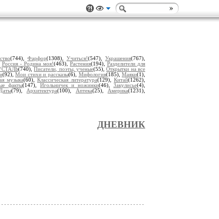
ство
(744),
Фарфор
(1308),
Учиться!
(547),
Украшения
(767),
,
Россия - Родина моя!
(463),
Растения
(194),
Разделители для
УСТАЛЬ
(740),
Писатели, поэты, ученые
(55),
Открытки на все
и
(92),
Мои стихи и рассказы
(6),
Мифология
(185),
Маяки
(1),
ая музыка
(60),
Классическая литература
(129),
Китай
(1262),
ые факты
(147),
Игольничек и ножинки
(46),
Закулисье
(4),
Даты
(79),
Архитектура
(100),
Аптека
(25),
Америка
(1231),
ДНЕВНИК