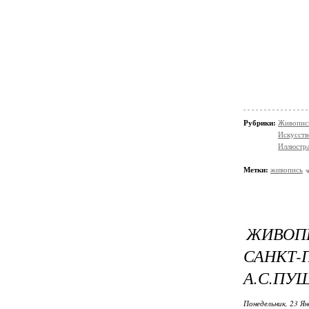
Рубрики:
Живопис
Искусств
Иллюстр
Метки:
живопись
ЖИВОПИ
САНКТ
А.С.ПУ
Понедельник, 23 Ян