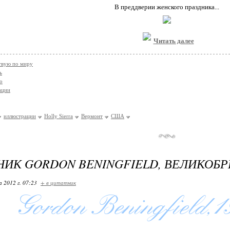
В преддверии женского праздника...
Читать далее
твую по миру
ь
о
ации
иллюстрации
Holly Sierra
Вермонт
США
ИК GORDON BENINGFIELD, ВЕЛИКОБ
 2012 г. 07:23
+ в цитатник