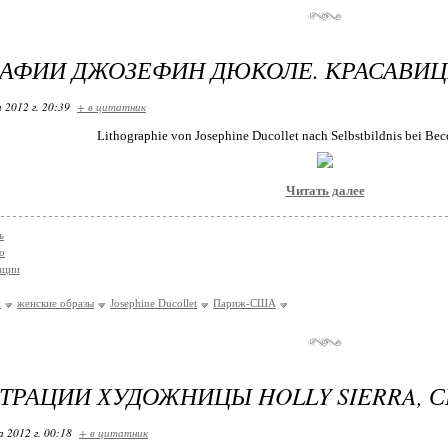
АФИИ ДЖОЗЕФИН ДЮКОЛЕ. КРАСАВИЦЫ
 2012 г. 20:39
+ в цитатник
Lithographie von Josephine Ducollet nach Selbstbildnis bei Becq
Читать далее
ь
о
ации
и
женские образы
Josephine Ducollet
Париж-США
РАЦИИ ХУДОЖНИЦЫ HOLLY SIERRA, 
 2012 г. 00:18
+ в цитатник