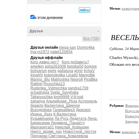
Метки:
иллюстрац
в этом дневнике
Друзья
-
ВЕСЕЛЫ
Все (706)
Друзья онлайн
mega-san
Domro4ka
Суббота, 24 Марта
ilya-m1972
natali120654
Charles Wysocki
Друзья оффлайн
Кого давно нет?
Кого добавить?
Обожаю его весе
amelkin
asha262006
belsika50
bogsve
bolivarsm
epire
gallaluna
grinir
IrchaV
IrinaNV
kotenokvitka
Lina60
MargoBik
Marino_Blu
Matrioshka
Neprofi
Pirattika
Rakhel
Rozochka13
Rudenka_Vidmochka
sandra1709
schadrolga
Sveta_Savyhska
Tatjanuschka
tomi9999
V-8-ivat
zahariya
Альпийская_Роза
Астронель
браило
Валентина_Шиенок
Рубрики:
Живопис
Всехдобрее
ГалинаМихХ
Диаскоп
Искусств
Ирина_Дзех
К-Валентина
Иллюстр
Кузьминаири
Ла-Русь
Ледитата
Лена-
Америка
Бирюсинка
Людмила_Панаету
Маргарита01
Николай_Кофырин
Никто_кроме_нас
Новостной_листок
Метки:
живопись
Перуанка
Светлана_Ковалевска