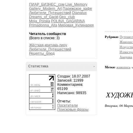
ПИАР_БИЗНЕС_сом
Live_Memory
Gallery_Modern_Art
Парижское_кафе
Любители_Путешествий
Dianalux
Dreams_of_Gackt
Geo_club
Moja_Polska
POLINA_GAGARINA
Primadonna_Alla
Мировая_Кулинария
Читатель сообществ
Рубрики:
Путешес
(Всего в списке: 3)
Живопис
Жёсткая-критика-лиру
Искусств
Любители_Путешествий
Иллюстр
Рецепты_блюд
Америка
Статистика
-
Метки:
живопись
Создан: 18.07.2007
Записей: 11999
Комментариев:
65199
ХУДОЖН
Написано: 98935
Отчеты:
Посетители
Вторник, 06 Марта
Поисковые фразы