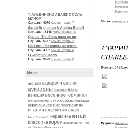
Искусств
Иллюстр
Классиче
Т. АЛЬБИНОНИ АДАЖИО СОЛЬ-
МИНОР
Метки:
живопись
Слушали: 4070
Комментарии: 7
Sarah Brightman & Andrea Bocelli
Слушали: 18146
Комментарии: 6
Queen - The Show must go on
Слушали: 5347
Комментарии: 2
СТАРИ
Edi Line "Per aspera ad astra"
Слушали: 4032
Комментарии: 0
CHARLES
t.i.-what you know
Слушали: 9679
Комментарии: 0
Вторник, 27 Марта
Метки
-
акварели
англия
австрия
аукционы
вазы
бразилия
весеннее
венеция
германия
женские образы
женский
голландия
зимнее
импрессионизм
образ
италия
к чаепитию
к чаю
китай
керамика
каллиграфия
корея
классика
летнее
красавицы
Рубрики:
Живопис
лотосы
москва
мейсен
Искусств