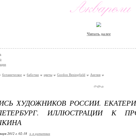
Читать далее
ь
о
ации
ботаническое
бабочки
цветы
Gordon Beningfield
Англия
СЬ ХУДОЖНИКОВ РОССИИ. ЕКАТЕРИ
-ПЕТЕРБУРГ. ИЛЛЮСТРАЦИИ К ПР
ШКИНА
варя 2012 г. 02:18
+ в цитатник