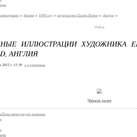
ации
иллюстрации
Англия
1909 год
издательство Charles Holme
Лондон
ЧНЫЕ ИЛЛЮСТРАЦИИ ХУДОЖНИКА ED
D, АНГЛИЯ
 2012 г. 15:50
+ в цитатник
Читать далее
/Пока цветы рисуют мальчики
е
о
ации