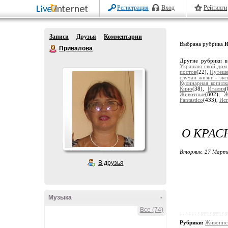
Регистрация
Вход
Рейтинги
Записи
Друзья
Комментарии
Выбрана рубрика
И
Привалова
Другие рубрики в
Украшаю свой дом
постов
(22),
Путеше
случаи жизни - экс
Кулинарная копилк
Кино
(38),
Италия
(
Животные
(802),
Ж
Fantastico
(433),
Ис
О КРАС
Вторник, 27 Марта
В друзья
Музыка
-
Все (74)
Рубрики:
Живопись