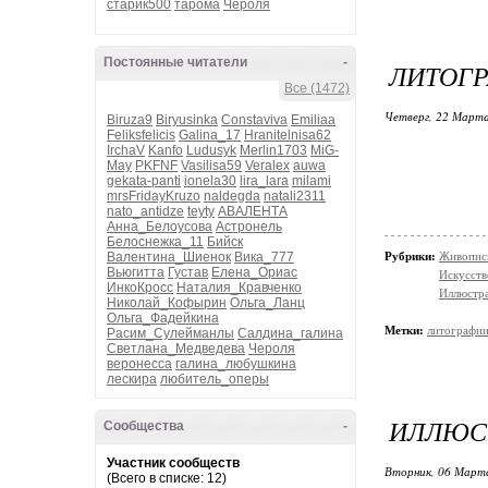
старик500
тарома
Чероля
Постоянные читатели
-
ЛИТОГР
Все (1472)
Четверг, 22 Марта
Biruza9
Biryusinka
Constaviva
Emiliaa
Feliksfelicis
Galina_17
Hranitelnisa62
IrchaV
Kanfo
Ludusyk
Merlin1703
MiG-
May
PKFNF
Vasilisa59
Veralex
auwa
gekata-panti
ionela30
lira_lara
milami
mrsFridayKruzo
naldegda
natali2311
nato_antidze
teyty
АВАЛЕНТА
Анна_Белоусова
Астронель
Белоснежка_11
Бийск
Валентина_Шиенок
Вика_777
Рубрики:
Живопис
Вьюгитта
Густав
Елена_Ориас
Искусств
ИнкоКросс
Наталия_Кравченко
Иллюстр
Николай_Кофырин
Ольга_Ланц
Ольга_Фадейкина
Метки:
литографи
Расим_Сулейманлы
Салдина_галина
Светлана_Медведева
Чероля
веронесса
галина_любушкина
лескира
любитель_оперы
ИЛЛЮСТ
Сообщества
-
Участник сообществ
Вторник, 06 Марта
(Всего в списке: 12)