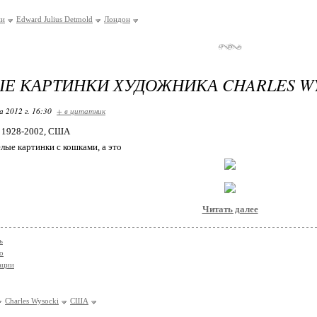
ии
Edward Julius Detmold
Лондон
Е КАРТИНКИ ХУДОЖНИКА CHARLES WY
 2012 г. 16:30
+ в цитатник
, 1928-2002, США
лые картинки с кошками, а это
Читать далее
ь
о
ации
Charles Wysocki
США