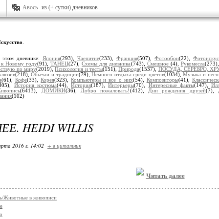
Авось
из (+ сутки) дневников
скусство
.
 этом дневнике:
Япония
(293),
Чаепитие
(233),
Франция
(507),
Фотообои
(22),
Фотоискус
 к Новому году
(91),
ТАНЕЦ
(27),
Схемы для дневника
(743),
Смешное
(4),
Рукомесла
(273)
ствую по миру
(2019),
Психология и тесты
(151),
Природа
(1537),
ПОСУДА, СЕРЕБРО, ХР
клюзив
(218),
Обычаи и традиции
(79),
Немного отдыха среди цветов
(1034),
Музыка и песн
а
(61),
Кофе
(33),
Корея
(323),
Компьютеры и все о них
(54),
Композиторы
(41),
Классическ
805),
История костюма
(44),
История
(187),
Интерьеры
(70),
Интересные факты
(147),
Ил
ивопись
(6413),
ДОМИКИ
(36),
Добро пожаловать!
(412),
Дни рождения друзей
(7),
пания
(102)
Е. HEIDI WILLIS
арта 2016 г. 14:02
+ в цитатник
Читать далее
ь/Животные в живописи
е
о