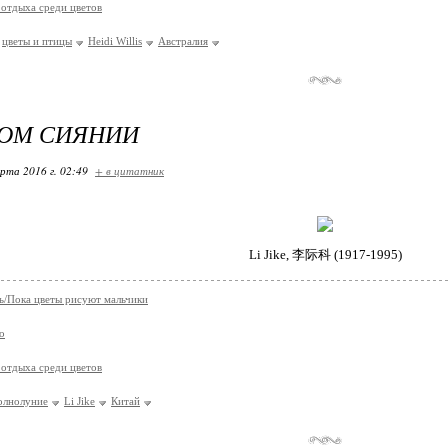
отдыха среди цветов
цветы и птицы
Heidi Willis
Австралия
НОМ СИЯНИИ
арта 2016 г. 02:49
+ в цитатник
Li Jike, 李际科 (1917-1995)
/Пока цветы рисуют мальчики
о
отдыха среди цветов
олнолуние
Li Jike
Китай