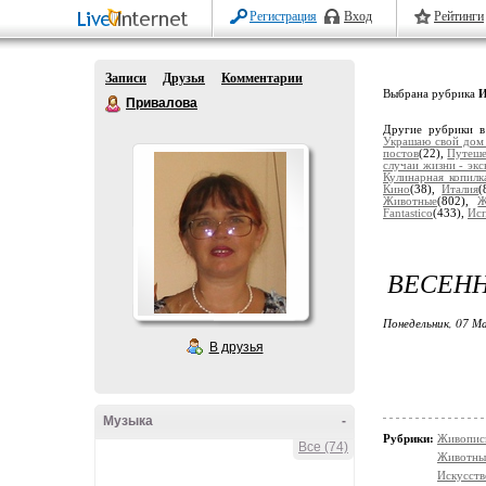
Регистрация
Вход
Рейтинги
Записи
Друзья
Комментарии
Выбрана рубрика
И
Привалова
Другие рубрики в
Украшаю свой дом
постов
(22),
Путеше
случаи жизни - экс
Кулинарная копилк
Кино
(38),
Италия
(
Животные
(802),
Ж
Fantastico
(433),
Ис
ВЕСЕННЕ
Понедельник, 07 М
В друзья
Музыка
-
Рубрики:
Живопис
Все (74)
Животны
Искусств