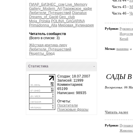
Часть 44 -
Ри
ПИАР_БИЗНЕС_сом
Live_Memory
Часть 45 -
М
Gallery_Modern_Art
Парижское_кафе
Любители_Путешествий
Dianalux
Часть 46 -
Чт
Dreams_of_Gackt
Geo_club
Moja_Polska
POLINA_GAGARINA
Primadonna_Alla
Мировая_Кулинария
Рубрики:
Рукомесл
Читатель сообществ
Искусств
(Всего в списке: 3)
Китай
Жёсткая-критика-лиру
Метки:
вышивка
Любители_Путешествий
Рецепты_блюд
Статистика
-
САДЫ В
Создан: 18.07.2007
Записей: 11999
Комментариев:
Воскресенье, 06 М
65199
Написано: 98935
Отчеты:
Посетители
Поисковые фразы
Читать далее
Рубрики:
Путешес
Живопис