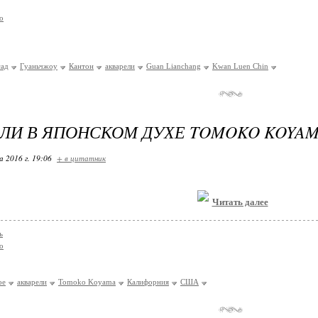
о
сад
Гуаньчжоу
Кантон
акварели
Guan Lianchang
Kwan Luen Chin
ЛИ В ЯПОНСКОМ ДУХЕ TOMOKO KOYA
 2016 г. 19:06
+ в цитатник
Читать далее
ь
о
ое
акварели
Tomoko Koyama
Калифорния
США