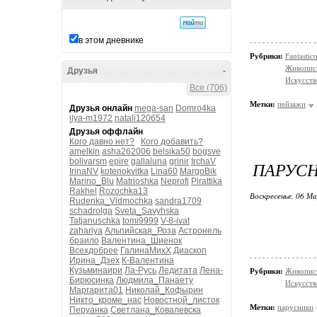
в этом дневнике
Рубрики:
Fantasti
Живопис
Друзья
-
Искусств
Все (706)
Метки:
пейзажи
Друзья онлайн
mega-san
Domro4ka
ilya-m1972
natali120654
Друзья оффлайн
Кого давно нет?
Кого добавить?
amelkin
asha262006
belsika50
bogsve
bolivarsm
epire
gallaluna
grinir
IrchaV
ПАРУСН
IrinaNV
kotenokvitka
Lina60
MargoBik
Marino_Blu
Matrioshka
Neprofi
Pirattika
Rakhel
Rozochka13
Воскресенье, 06 М
Rudenka_Vidmochka
sandra1709
schadrolga
Sveta_Savyhska
Tatjanuschka
tomi9999
V-8-ivat
zahariya
Альпийская_Роза
Астронель
браило
Валентина_Шиенок
Всехдобрее
ГалинаМихХ
Диаскоп
Ирина_Дзех
К-Валентина
Кузьминаири
Ла-Русь
Ледитата
Лена-
Рубрики:
Живопись
Бирюсинка
Людмила_Панаету
Искусств
Маргарита01
Николай_Кофырин
Никто_кроме_нас
Новостной_листок
Метки:
парусники
Перуанка
Светлана_Ковалевска