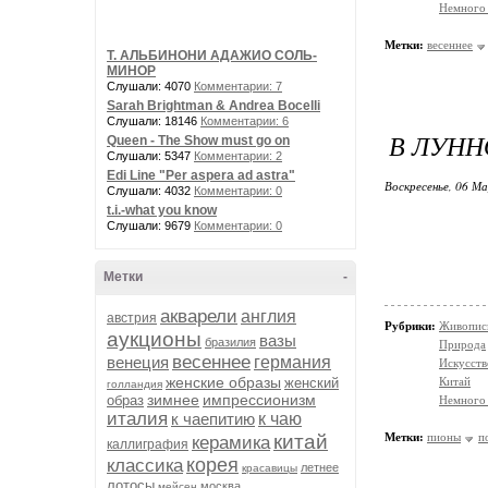
Немного 
Метки:
весеннее
Т. АЛЬБИНОНИ АДАЖИО СОЛЬ-
МИНОР
Слушали: 4070
Комментарии: 7
Sarah Brightman & Andrea Bocelli
Слушали: 18146
Комментарии: 6
В ЛУН
Queen - The Show must go on
Слушали: 5347
Комментарии: 2
Edi Line "Per aspera ad astra"
Воскресенье, 06 М
Слушали: 4032
Комментарии: 0
t.i.-what you know
Слушали: 9679
Комментарии: 0
Метки
-
акварели
англия
австрия
Рубрики:
Живопись
аукционы
вазы
бразилия
Природа
весеннее
венеция
германия
Искусств
женские образы
женский
Китай
голландия
зимнее
импрессионизм
образ
Немного 
италия
к чаепитию
к чаю
китай
Метки:
пионы
п
керамика
каллиграфия
корея
классика
летнее
красавицы
лотосы
москва
мейсен