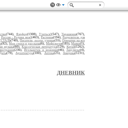
ство
(744),
Фарфор
(1308),
Учиться!
(547),
Украшения
(767),
,
Россия - Родина моя!
(463),
Растения
(194),
Разделители для
УСТАЛЬ
(740),
Писатели, поэты, ученые
(55),
Открытки на все
и
(92),
Мои стихи и рассказы
(6),
Мифология
(185),
Маяки
(1),
ая музыка
(60),
Классическая литература
(129),
Китай
(1262),
люстрации
(236),
Игольничек и ножинки
(46),
Закулисье
(4),
Даты
(79),
Архитектура
(100),
Аптека
(25),
Америка
(1231),
ДНЕВНИК