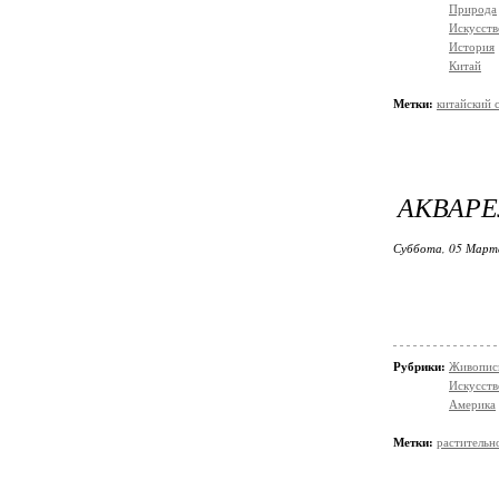
Природа
Искусств
История
Китай
Метки:
китайский 
АКВАРЕ
Суббота, 05 Марта
Рубрики:
Живопис
Искусств
Америка
Метки:
растительн