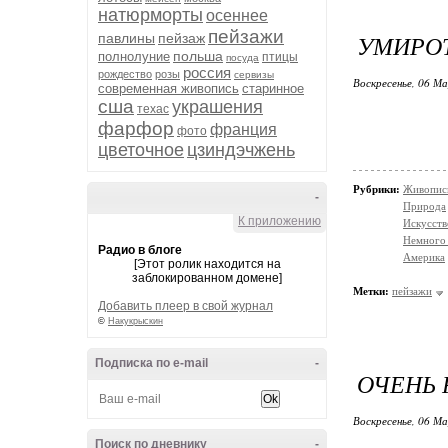
натюрморты
осеннее
пейзажи
УМИРОТ
павлины
пейзаж
польша
полнолуние
птицы
посуда
россия
рождество
розы
сервизы
Воскресенье, 06 М
современная живопись
старинное
сша
украшения
техас
фарфор
франция
фото
цветочное
цзиндэчжень
Рубрики:
Живопис
-
Природа
К приложению
Искусств
Немного 
Радио в блоге
Америка
[Этот ролик находится на
заблокированном домене]
Метки:
пейзажи
Добавить плеер в свой журнал
©
Накукрыскин
Подписка по e-mail
-
ОЧЕНЬ 
Воскресенье, 06 М
Поиск по дневнику
-