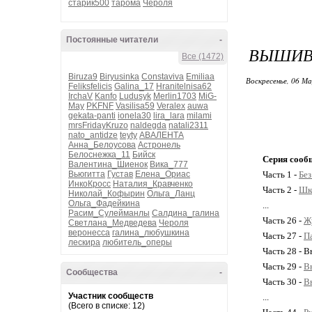
старик500
тарома
Чероля
Постоянные читатели
-
ВЫШИВ
Все (1472)
Biruza9
Biryusinka
Constaviva
Emiliaa
Воскресенье, 06 М
Feliksfelicis
Galina_17
Hranitelnisa62
IrchaV
Kanfo
Ludusyk
Merlin1703
MiG-
May
PKFNF
Vasilisa59
Veralex
auwa
gekata-panti
ionela30
lira_lara
milami
mrsFridayKruzo
naldegda
natali2311
nato_antidze
teyty
АВАЛЕНТА
Анна_Белоусова
Астронель
Белоснежка_11
Бийск
Серия сооб
Валентина_Шиенок
Вика_777
Вьюгитта
Густав
Елена_Ориас
Часть 1 -
Без
ИнкоКросс
Наталия_Кравченко
Часть 2 -
Шк
Николай_Кофырин
Ольга_Ланц
Ольга_Фадейкина
...
Расим_Сулейманлы
Салдина_галина
Часть 26 -
Ж
Светлана_Медведева
Чероля
веронесса
галина_любушкина
Часть 27 -
П
лескира
любитель_оперы
Часть 28 - 
Часть 29 -
В
Сообщества
-
Часть 30 -
В
Участник сообществ
...
(Всего в списке: 12)