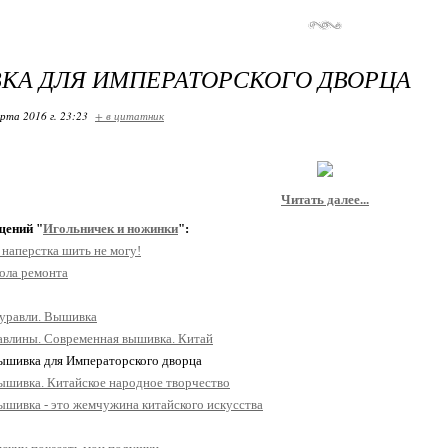
КА ДЛЯ ИМПЕРАТОРСКОГО ДВОРЦА
арта 2016 г. 23:23
+ в цитатник
Читать далее...
щений "
Игольничек и ножинки
":
 наперстка шить не могу!
ола ремонта
уравли. Вышивка
авлины. Современная вышивка. Китай
Вышивка для Императорского дворца
ышивка. Китайское народное творчество
ышивка - это жемчужина китайского искусства