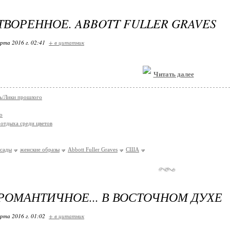
ВОРЕННОЕ. ABBOTT FULLER GRAVES
арта 2016 г. 02:41
+ в цитатник
Читать далее
ь/Лики прошлого
о
отдыха среди цветов
сады
женские образы
Abbott Fuller Graves
США
РОМАНТИЧНОЕ... В ВОСТОЧНОМ ДУХЕ
арта 2016 г. 01:02
+ в цитатник