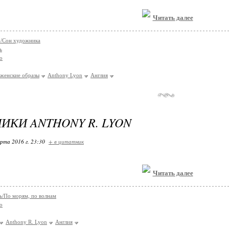
Читать далее
co/Сон художника
ь
о
женские образы
Anthony Lyon
Англия
ИКИ ANTHONY R. LYON
арта 2016 г. 23:30
+ в цитатник
Читать далее
/По морям, по волнам
о
Anthony R. Lyon
Англия