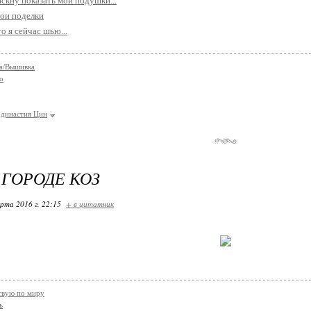
скну показать мои подушки...
ои поделки
о я сейчас шью...
а/Вышивка
о
династия Цин
 ГОРОДЕ КОЗ
арта 2016 г. 22:15
+ в цитатник
твую по миру
ь