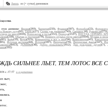
Авось
из (+ сутки) дневников
скусство
.
 этом дневнике:
Япония
(293),
Чаепитие
(233),
Франция
(507),
Фотообои
(22),
Фотоискус
 к Новому году
(91),
ТАНЕЦ
(27),
Схемы для дневника
(743),
Смешное
(4),
Рукомесла
(273)
ствую по миру
(2019),
Психология и тесты
(151),
Природа
(1537),
ПОСУДА, СЕРЕБРО, ХР
клюзив
(218),
Обычаи и традиции
(79),
Немного отдыха среди цветов
(1034),
Музыка и песн
а
(61),
Кофе
(33),
Корея
(323),
Компьютеры и все о них
(54),
Композиторы
(41),
Классическ
805),
История костюма
(44),
История
(187),
Интерьеры
(70),
Интересные факты
(147),
Ил
ивопись
(6413),
ДОМИКИ
(36),
Добро пожаловать!
(412),
Дни рождения друзей
(7),
пания
(102)
ЖДЬ СИЛЬНЕЕ ЛЬЕТ, ТЕМ ЛОТОС ВСЕ С
016 г. 17:57
+ в цитатник
ее льет,
ежее;
еть,
нились.
ша
лотос.