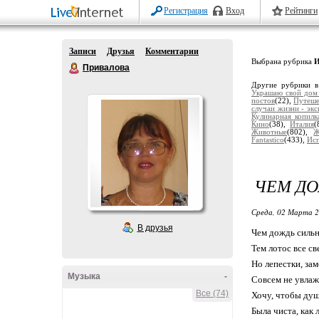
Регистрация
Вход
Рейтинги
Записи
Друзья
Комментарии
Выбрана рубрика
И
Привалова
Другие рубрики в
Украшаю свой дом
постов
(22),
Путеше
случаи жизни - экс
Кулинарная копилк
Кино
(38),
Италия
(
Животные
(802),
Ж
Fantastico
(433),
Ис
ЧЕМ ДО
Среда, 02 Марта 2
В друзья
Чем дождь сильн
Тем лотос все св
Но лепестки, зам
Музыка
-
Совсем не увлаж
Все (74)
Хочу, чтобы ду
Была чиста, как 