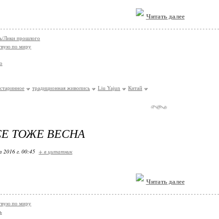
Читать далее
ь/Лики прошлого
твую по миру
о
старинное
традиционная живопись
Liu Yajun
Китай
СЕ ТОЖЕ ВЕСНА
 2016 г. 00:45
+ в цитатник
Читать далее
твую по миру
ь