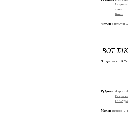
Открытки
Даты
Китай
Метки:
открытки
ВОТ ТА
Воскресенье, 28 Фе
Рубрики:
Фарфор/
Искусств
ПОСУДА
Метки:
фарфор