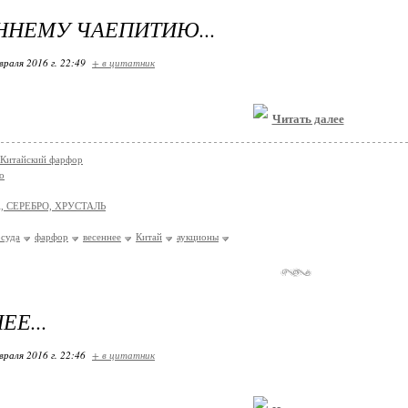
ННЕМУ ЧАЕПИТИЮ...
враля 2016 г. 22:49
+ в цитатник
Читать далее
 Китайский фарфор
о
, СЕРЕБРО, ХРУСТАЛЬ
осуда
фарфор
весеннее
Китай
аукционы
Е...
враля 2016 г. 22:46
+ в цитатник