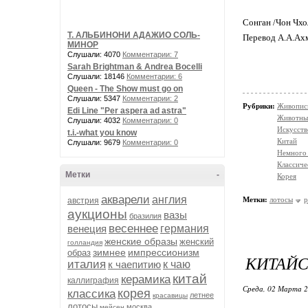
Сонган /Чон Чхол
Т. АЛЬБИНОНИ АДАЖИО СОЛЬ-
Перевод А.А.Ах
МИНОР
Слушали: 4070
Комментарии: 7
Sarah Brightman & Andrea Bocelli
Слушали: 18146
Комментарии: 6
Queen - The Show must go on
Слушали: 5347
Комментарии: 2
Рубрики:
Живопис
Edi Line "Per aspera ad astra"
Животны
Слушали: 4032
Комментарии: 0
Искусств
t.i.-what you know
Китай
Слушали: 9679
Комментарии: 0
Немного 
Классиче
Метки
-
Корея
акварели
англия
Метки:
лотосы
р
австрия
аукционы
вазы
бразилия
весеннее
венеция
германия
женские образы
женский
голландия
зимнее
импрессионизм
образ
КИТАЙС
италия
к чаепитию
к чаю
китай
керамика
каллиграфия
Среда, 02 Марта 2
корея
классика
летнее
красавицы
лотосы
москва
мейсен