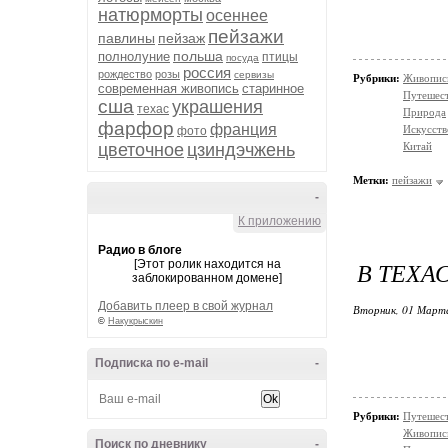
натюрморты
осеннее
пейзажи
павлины
пейзаж
польша
полнолуние
птицы
посуда
россия
рождество
розы
сервизы
Рубрики:
Живопис
современная живопись
старинное
Путешес
сша
украшения
техас
Природа
фарфор
франция
Искусств
фото
цветочное
цзиндэчжень
Китай
Метки:
пейзажи
-
К приложению
Радио в блоге
В ТЕХА
[Этот ролик находится на
заблокированном домене]
Добавить плеер в свой журнал
Вторник, 01 Марта
©
Накукрыскин
Подписка по e-mail
-
Рубрики:
Путешес
Живопис
Поиск по дневнику
-