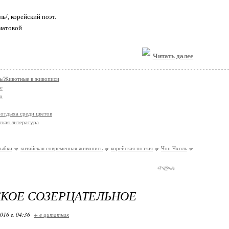
ь/, корейский поэт.
матовой
Читать далее
ь/Животные в живописи
е
о
отдыха среди цветов
ская литература
ыбки
китайская современная живопись
корейская поэзия
Чон Чхоль
КОЕ СОЗЕРЦАТЕЛЬНОЕ
016 г. 04:36
+ в цитатник