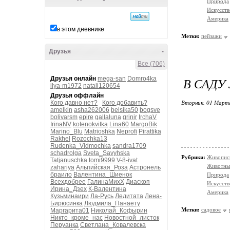
Природа
Искусств
Америка
в этом дневнике
Метки:
пейзажи
Друзья
-
Все (706)
Друзья онлайн
mega-san
Domro4ka
В САДУ 
ilya-m1972
natali120654
Друзья оффлайн
Вторник, 01 Марта
Кого давно нет?
Кого добавить?
amelkin
asha262006
belsika50
bogsve
bolivarsm
epire
gallaluna
grinir
IrchaV
IrinaNV
kotenokvitka
Lina60
MargoBik
Marino_Blu
Matrioshka
Neprofi
Pirattika
Rakhel
Rozochka13
Rudenka_Vidmochka
sandra1709
schadrolga
Sveta_Savyhska
Рубрики:
Живопис
Tatjanuschka
tomi9999
V-8-ivat
Животны
zahariya
Альпийская_Роза
Астронель
браило
Валентина_Шиенок
Природа
Всехдобрее
ГалинаМихХ
Диаскоп
Искусств
Ирина_Дзех
К-Валентина
Америка
Кузьминаири
Ла-Русь
Ледитата
Лена-
Бирюсинка
Людмила_Панаету
Метки:
садовое
Маргарита01
Николай_Кофырин
Никто_кроме_нас
Новостной_листок
Перуанка
Светлана_Ковалевска