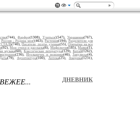
ство
(744),
Фарфор
(1308),
Учиться!
(547),
Украшения
(767),
,
Россия - Родина моя!
(463),
Растения
(194),
Разделители для
УСТАЛЬ
(740),
Писатели, поэты, ученые
(55),
Открытки на все
и
(92),
Мои стихи и рассказы
(6),
Мифология
(185),
Маяки
(1),
ая музыка
(60),
Классическая литература
(129),
Китай
(1262),
люстрации
(236),
Игольничек и ножинки
(46),
Закулисье
(4),
Даты
(79),
Архитектура
(100),
Аптека
(25),
Америка
(1231),
ВЕЖЕЕ...
ДНЕВНИК