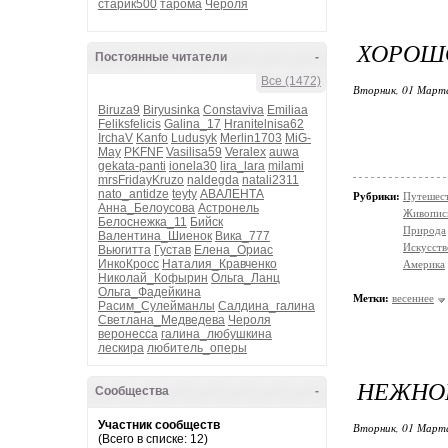
старик500
тарома
Чероля
ХОРОШ
Постоянные читатели
-
Все (1472)
Вторник, 01 Марта
Biruza9
Biryusinka
Constaviva
Emiliaa
Feliksfelicis
Galina_17
Hranitelnisa62
IrchaV
Kanfo
Ludusyk
Merlin1703
MiG-
May
PKFNF
Vasilisa59
Veralex
auwa
gekata-panti
ionela30
lira_lara
milami
mrsFridayKruzo
naldegda
natali2311
nato_antidze
teyty
АВАЛЕНТА
Рубрики:
Путешес
Анна_Белоусова
Астронель
Живопис
Белоснежка_11
Бийск
Природа
Валентина_Шиенок
Вика_777
Искусств
Вьюгитта
Густав
Елена_Ориас
ИнкоКросс
Наталия_Кравченко
Америка
Николай_Кофырин
Ольга_Ланц
Ольга_Фадейкина
Метки:
весеннее
Расим_Сулейманлы
Салдина_галина
Светлана_Медведева
Чероля
веронесса
галина_любушкина
лескира
любитель_оперы
НЕЖНОЕ
Сообщества
-
Участник сообществ
Вторник, 01 Марта
(Всего в списке: 12)