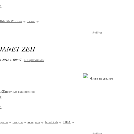
о
Rita McWhorter
Техас
JANET ZEH
 2016 г. 00:37
+ в цитатник
Читать далее
ь/Животные в живописи
е
о
цветы
петухи
акварели
Janet Zeh
США