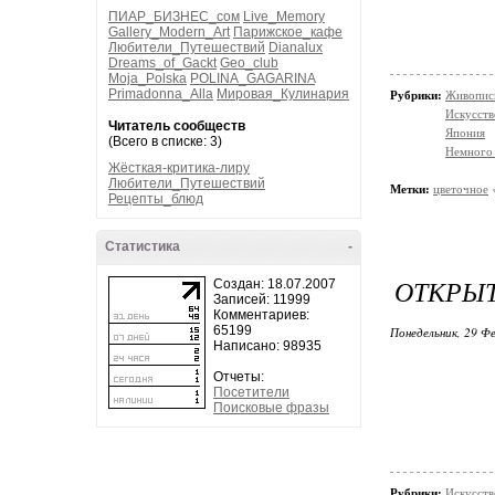
ПИАР_БИЗНЕС_сом
Live_Memory
Gallery_Modern_Art
Парижское_кафе
Любители_Путешествий
Dianalux
Dreams_of_Gackt
Geo_club
Moja_Polska
POLINA_GAGARINA
Primadonna_Alla
Мировая_Кулинария
Рубрики:
Живопись
Искусств
Читатель сообществ
Япония
(Всего в списке: 3)
Немного 
Жёсткая-критика-лиру
Любители_Путешествий
Метки:
цветочное
Рецепты_блюд
Статистика
-
ОТКРЫТ
Создан: 18.07.2007
Записей: 11999
Комментариев:
65199
Понедельник, 29 Фе
Написано: 98935
Отчеты:
Посетители
Поисковые фразы
Рубрики:
Искусств