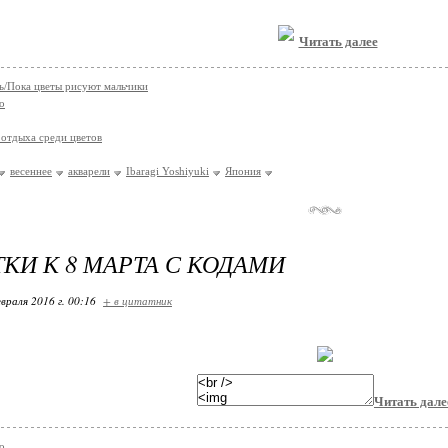
Читать далее
/Пока цветы рисуют мальчики
о
отдыха среди цветов
весеннее
акварели
Ibaragi Yoshiyuki
Япония
КИ К 8 МАРТА С КОДАМИ
враля 2016 г. 00:16
+ в цитатник
Читать дале
о