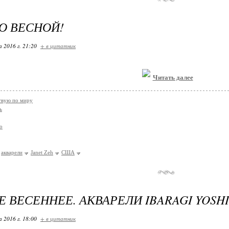
О ВЕСНОЙ!
 2016 г. 21:20
+ в цитатник
Читать далее
твую по миру
ь
о
акварели
Janet Zeh
США
 ВЕСЕННЕЕ. АКВАРЕЛИ IBARAGI YOSHI
 2016 г. 18:00
+ в цитатник