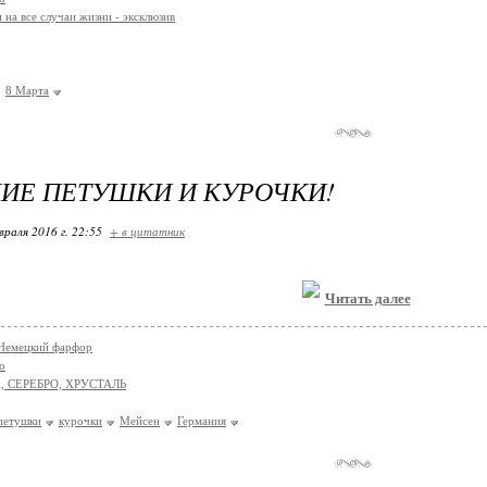
 на все случаи жизни - эксклюзив
8 Марта
КИЕ ПЕТУШКИ И КУРОЧКИ!
враля 2016 г. 22:55
+ в цитатник
Читать далее
Немецкий фарфор
о
, СЕРЕБРО, ХРУСТАЛЬ
петушки
курочки
Мейсен
Германия