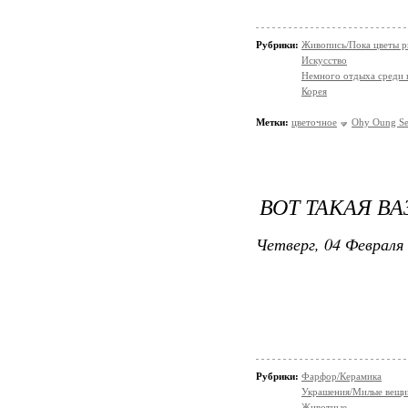
Рубрики:
Живопись/Пока цветы р
Искусство
Немного отдыха среди 
Корея
Метки:
цветочное
Ohy Oung S
ВОТ ТАКАЯ ВА
Четверг, 04 Февраля 
Рубрики:
Фарфор/Керамика
Украшения/Милые вещ
Животные