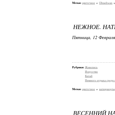
Метки:
цветочное
Ohtaehwan
НЕЖНОЕ. НА
Пятница, 12 Февраля
Рубрики:
Живопись
Искусство
Китай
Немного отдыха среди 
Метки:
цветочное
натюрморты
ВЕСЕННИЙ Н