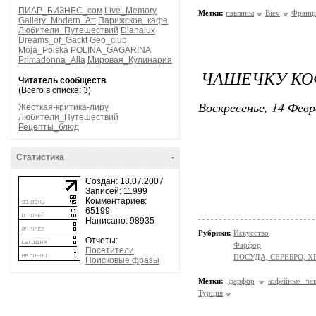
ПИАР_БИЗНЕС_сом
Live_Memory
Метки:
павлины
Biev
Франц
Gallery_Modern_Art
Парижское_кафе
Любители_Путешествий
Dianalux
Dreams_of_Gackt
Geo_club
Moja_Polska
POLINA_GAGARINA
Primadonna_Alla
Мировая_Кулинария
ЧАШЕЧКУ КО
Читатель сообществ
(Всего в списке: 3)
Воскресенье, 14 Февр
Жёсткая-критика-лиру
Любители_Путешествий
Рецепты_блюд
Статистика
-
Создан: 18.07.2007
Записей: 11999
Комментариев:
65199
Написано: 98935
Рубрики:
Искусство
Отчеты:
Фарфор
Посетители
ПОСУДА, СЕРЕБРО, Х
Поисковые фразы
Метки:
фарфор
кофейные ча
Турция