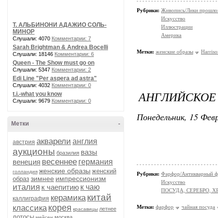
Рубрики:
Живопись/Лики прошло
Искусство
Т. АЛЬБИНОНИ АДАЖИО СОЛЬ-
Иллюстрации
МИНОР
Америка
Слушали: 4070
Комментарии: 7
Sarah Brightman & Andrea Bocelli
Метки:
женские образы
Harriso
Слушали: 18146
Комментарии: 6
Queen - The Show must go on
Слушали: 5347
Комментарии: 2
Edi Line "Per aspera ad astra"
Слушали: 4032
Комментарии: 0
АНГЛИЙСКОЕ
t.i.-what you know
Слушали: 9679
Комментарии: 0
Понедельник, 15 Февр
Метки
-
акварели
англия
австрия
аукционы
вазы
бразилия
весеннее
венеция
германия
женские образы
женский
голландия
Рубрики:
Фарфор/Антикварный 
зимнее
импрессионизм
образ
Искусство
италия
к чаепитию
к чаю
ПОСУДА, СЕРЕБРО, Х
китай
керамика
каллиграфия
корея
классика
Метки:
фарфор
чайная посуда
летнее
красавицы
лотосы
москва
мейсен