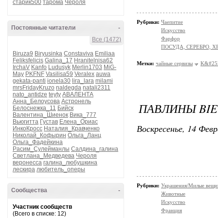
старик500
тарома
Чероля
Рубрики:
Чаепитие
Постоянные читатели
-
Искусство
Фарфор
Все (1472)
ПОСУДА, СЕРЕБРО, Х
Biruza9
Biryusinka
Constaviva
Emiliaa
Feliksfelicis
Galina_17
Hranitelnisa62
Метки:
чайные сервизы
K&#252
IrchaV
Kanfo
Ludusyk
Merlin1703
MiG-
May
PKFNF
Vasilisa59
Veralex
auwa
gekata-panti
ionela30
lira_lara
milami
mrsFridayKruzo
naldegda
natali2311
nato_antidze
teyty
АВАЛЕНТА
Анна_Белоусова
Астронель
ПАВЛИНЫ BIE
Белоснежка_11
Бийск
Валентина_Шиенок
Вика_777
Вьюгитта
Густав
Елена_Ориас
Воскресенье, 14 Февр
ИнкоКросс
Наталия_Кравченко
Николай_Кофырин
Ольга_Ланц
Ольга_Фадейкина
Расим_Сулейманлы
Салдина_галина
Светлана_Медведева
Чероля
веронесса
галина_любушкина
лескира
любитель_оперы
Рубрики:
Украшения/Милые вещ
Сообщества
-
Животные
Искусство
Участник сообществ
Франция
(Всего в списке: 12)