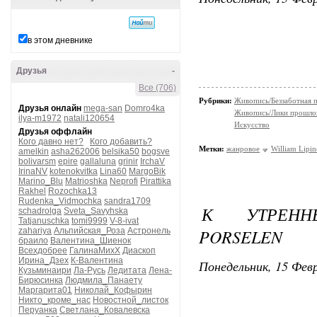
в этом дневнике
Друзья
-
Все (706)
Рубрики:
Живопись/Беззаботная п
Друзья онлайн
mega-san
Domro4ka
Живопись/Лики прошло
ilya-m1972
natali120654
Искусство
Друзья оффлайн
Кого давно нет?
Кого добавить?
Метки:
жанровое
William Lipin
amelkin
asha262006
belsika50
bogsve
bolivarsm
epire
gallaluna
grinir
IrchaV
IrinaNV
kotenokvitka
Lina60
MargoBik
Marino_Blu
Matrioshka
Neprofi
Pirattika
Rakhel
Rozochka13
Rudenka_Vidmochka
sandra1709
К УТРЕНН
schadrolga
Sveta_Savyhska
Tatjanuschka
tomi9999
V-8-ivat
PORSELEN
zahariya
Альпийская_Роза
Астронель
браило
Валентина_Шиенок
Всехдобрее
ГалинаМихХ
Диаскоп
Ирина_Дзех
К-Валентина
Понедельник, 15 Февр
Кузьминаири
Ла-Русь
Ледитата
Лена-
Бирюсинка
Людмила_Панаету
Маргарита01
Николай_Кофырин
Никто_кроме_нас
Новостной_листок
Перуанка
Светлана_Ковалевска