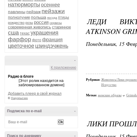
натюрморты
осеннее
пейзажи
павлины
пейзаж
польша
полнолуние
птицы
посуда
ЛЕДИ ВИК
россия
рождество
розы
сервизы
современная живопись
старинное
ATKINSON GR
сша
украшения
техас
фарфор
франция
фото
Понедельник, 15 Февр
цветочное
цзиндэчжень
-
К приложению
Радио в блоге
Рубрики:
Живопись/Лики прошло
[Этот ролик находится на
заблокированном домене]
Искусство
Добавить плеер в свой журнал
Метки:
женские образы
Grims
©
Накукрыскин
Подписка по e-mail
-
ЛИКИ ПРОШЛО
Понедельник, 15 Февр
Поиск по дневнику
-