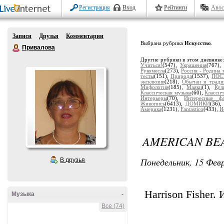
Регистрация
Вход
Рейтинги
Авос
Записи
Друзья
Комментарии
Выбрана рубрика
Искусство
.
Привалова
Другие рубрики в этом дневнике
Учиться!
(547),
Украшения
(767)
Рукомесла
(273),
Россия - Родина 
тесты
(151),
Природа
(1537),
ПОС
эксклюзив
(218),
Обычаи и тради
Мифология
(185),
Маяки
(1),
Кул
Классическая музыка
(60),
Классич
Интерьеры
(70),
Интересные ф
Живопись
(6413),
ДОМИКИ
(36)
Америка
(1231),
Fantastico
(433),
И
AMERICAN BEA
Понедельник, 15 Февр
В друзья
Harrison Fisher.
Музыка
-
Все (74)