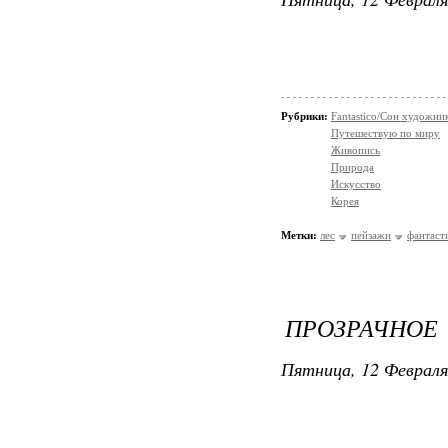
Рубрики:
Fantastico/Сон художни
Путешествую по миру
Живопись
Природа
Искусство
Корея
Метки:
лес
пейзажи
фантаст
ПРОЗРАЧНОЕ
Пятница, 12 Февраля