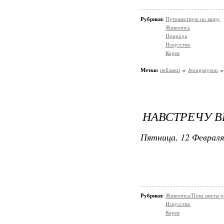
Рубрики:
Путешествую по миру
Живопись
Природа
Искусство
Корея
Метки:
пейзажи
Jeongsuyeon
НАВСТРЕЧУ В
Пятница, 12 Февраля
Рубрики:
Живопись/Пока цветы р
Искусство
Корея