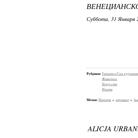
ВЕНЕЦИАНСК
Суббота, 31 Января 2
Рубрики:
Fantastico/Сон художни
Живопись
Искусство
Италия
Метки:
Венеция
карнавал
Je
ALICJA URBAN