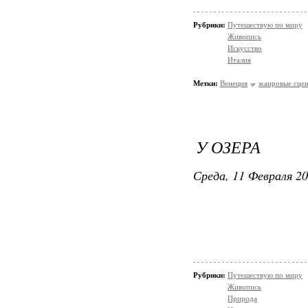
Рубрики:
Путешествую по миру
Живопись
Искусство
Италия
Метки:
Венеция
жанровые сце
У ОЗЕРА
Среда, 11 Февраля 20
Рубрики:
Путешествую по миру
Живопись
Природа