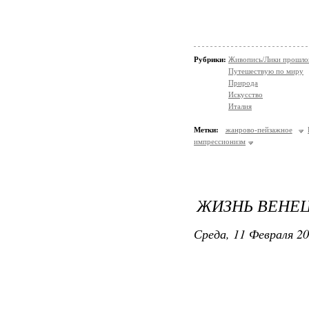
Рубрики:
Живопись/Лики прошло
Путешествую по миру
Природа
Искусство
Италия
Метки:
жанрово-пейзажное
импрессионизм
ЖИЗНЬ ВЕНЕЦ
Среда, 11 Февраля 20