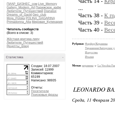
Часть 14 -
Кера
ПИАР_БИЗНЕС_сом
Live_Memory
...
Gallery_Modern_Art
Парижское_кафе
Любители_Путешествий
Dianalux
Часть 38 -
К го
Dreams_of_Gackt
Geo_club
Moja_Polska
POLINA_GAGARINA
Часть 39 -
Вес
Primadonna_Alla
Мировая_Кулинария
Часть 40 -
Весе
Читатель сообществ
(Всего в списке: 3)
Жёсткая-критика-лиру
Любители_Путешествий
Рубрики:
Фарфор/Керамика
Рецепты_блюд
Украшения/Авторские 
Искусство
Италия
Статистика
-
Метки:
керамика
La Vecchia Fa
Создан: 18.07.2007
Записей: 11999
Комментариев:
65199
Написано: 98935
LEONARDO BA
Отчеты:
Посетители
Поисковые фразы
Среда, 11 Февраля 20