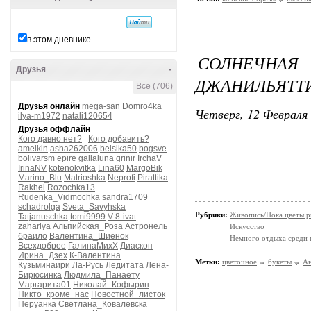
в этом дневнике
СОЛНЕЧН
Друзья
-
ДЖАНИЛЬЯТТ
Все (706)
Друзья онлайн
mega-san
Domro4ka
Четверг, 12 Февраля 
ilya-m1972
natali120654
Друзья оффлайн
Кого давно нет?
Кого добавить?
amelkin
asha262006
belsika50
bogsve
bolivarsm
epire
gallaluna
grinir
IrchaV
IrinaNV
kotenokvitka
Lina60
MargoBik
Marino_Blu
Matrioshka
Neprofi
Pirattika
Rakhel
Rozochka13
Rudenka_Vidmochka
sandra1709
schadrolga
Sveta_Savyhska
Рубрики:
Живопись/Пока цветы р
Tatjanuschka
tomi9999
V-8-ivat
zahariya
Альпийская_Роза
Астронель
Искусство
браило
Валентина_Шиенок
Немного отдыха среди 
Всехдобрее
ГалинаМихХ
Диаскоп
Ирина_Дзех
К-Валентина
Метки:
цветочное
букеты
Ан
Кузьминаири
Ла-Русь
Ледитата
Лена-
Бирюсинка
Людмила_Панаету
Маргарита01
Николай_Кофырин
Никто_кроме_нас
Новостной_листок
Перуанка
Светлана_Ковалевска