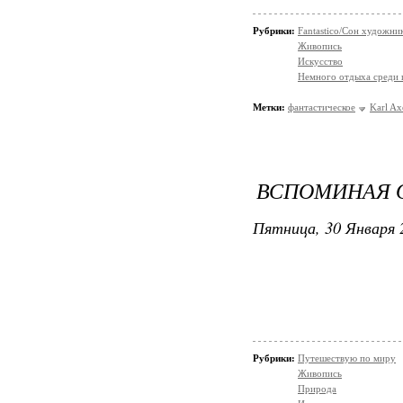
Рубрики:
Fantastico/Сон художни
Живопись
Искусство
Немного отдыха среди 
Метки:
фантастическое
Karl Ax
ВСПОМИНАЯ О
Пятница, 30 Января 
Рубрики:
Путешествую по миру
Живопись
Природа