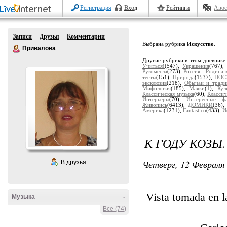
Регистрация
Вход
Рейтинги
Авос
Записи
Друзья
Комментарии
Выбрана рубрика
Искусство
.
Привалова
Другие рубрики в этом дневнике
Учиться!
(547),
Украшения
(767)
Рукомесла
(273),
Россия - Родина 
тесты
(151),
Природа
(1537),
ПОС
эксклюзив
(218),
Обычаи и тради
Мифология
(185),
Маяки
(1),
Кул
Классическая музыка
(60),
Классич
Интерьеры
(70),
Интересные ф
Живопись
(6413),
ДОМИКИ
(36)
Америка
(1231),
Fantastico
(433),
И
К ГОДУ КОЗЫ.
Четверг, 12 Февраля 
В друзья
Vista tomada en l
Музыка
-
Все (74)