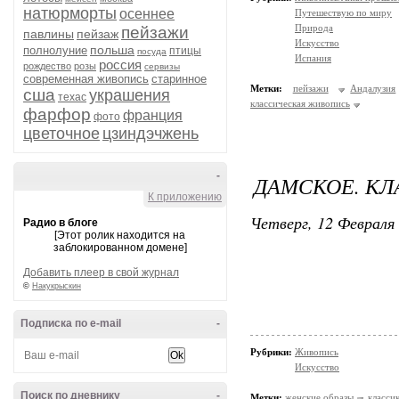
натюрморты
осеннее
Путешествую по миру
Природа
пейзажи
павлины
пейзаж
Искусство
польша
полнолуние
птицы
посуда
Испания
россия
рождество
розы
сервизы
современная живопись
старинное
Метки:
пейзажи
Андалузия
сша
украшения
техас
классическая живопись
фарфор
франция
фото
цветочное
цзиндэчжень
-
ДАМСКОЕ. КЛ
К приложению
Четверг, 12 Февраля 
Радио в блоге
[Этот ролик находится на
заблокированном домене]
Добавить плеер в свой журнал
©
Накукрыскин
Подписка по e-mail
-
Рубрики:
Живопись
Искусство
Поиск по дневнику
-
Метки:
женские образы
класси