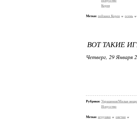
Искусство
Корея
Метки:
пейзажи Кореи
осень
ВОТ ТАКИЕ И
Четверг, 29 Января 2
Рубрики:
Украшения/Милые вещ
Искусство
Метки:
игрушки
овечки