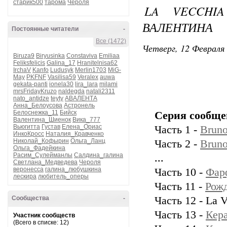
старик500
тарома
Чероля
LA VECCHI
ВАЛЕНТИНА
Постоянные читатели
-
Все (1472)
Четверг, 12 Февраля 
Biruza9
Biryusinka
Constaviva
Emiliaa
Feliksfelicis
Galina_17
Hranitelnisa62
IrchaV
Kanfo
Ludusyk
Merlin1703
MiG-
May
PKFNF
Vasilisa59
Veralex
auwa
gekata-panti
ionela30
lira_lara
milami
mrsFridayKruzo
naldegda
natali2311
nato_antidze
teyty
АВАЛЕНТА
Анна_Белоусова
Астронель
Белоснежка_11
Бийск
Серия сообще
Валентина_Шиенок
Вика_777
Вьюгитта
Густав
Елена_Ориас
Часть 1 -
Bruno
ИнкоКросс
Наталия_Кравченко
Николай_Кофырин
Ольга_Ланц
Часть 2 -
Bruno
Ольга_Фадейкина
Расим_Сулейманлы
Салдина_галина
...
Светлана_Медведева
Чероля
веронесса
галина_любушкина
Часть 10 -
Фар
лескира
любитель_оперы
Часть 11 -
Рожд
Сообщества
-
Часть 12 - La 
Часть 13 -
Кера
Участник сообществ
(Всего в списке: 12)