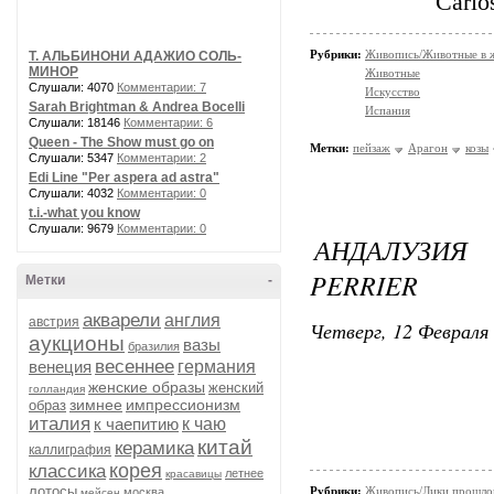
Carlo
Рубрики:
Живопись/Животные в 
Т. АЛЬБИНОНИ АДАЖИО СОЛЬ-
МИНОР
Животные
Слушали: 4070
Комментарии: 7
Искусство
Sarah Brightman & Andrea Bocelli
Испания
Слушали: 18146
Комментарии: 6
Queen - The Show must go on
Метки:
пейзаж
Арагон
козы
Слушали: 5347
Комментарии: 2
Edi Line "Per aspera ad astra"
Слушали: 4032
Комментарии: 0
t.i.-what you know
Слушали: 9679
Комментарии: 0
АНДАЛУЗИЯ 
PERRIER
Метки
-
акварели
англия
австрия
Четверг, 12 Февраля 
аукционы
вазы
бразилия
весеннее
венеция
германия
женские образы
женский
голландия
зимнее
импрессионизм
образ
италия
к чаепитию
к чаю
китай
керамика
каллиграфия
корея
классика
летнее
красавицы
лотосы
Рубрики:
Живопись/Лики прошло
москва
мейсен