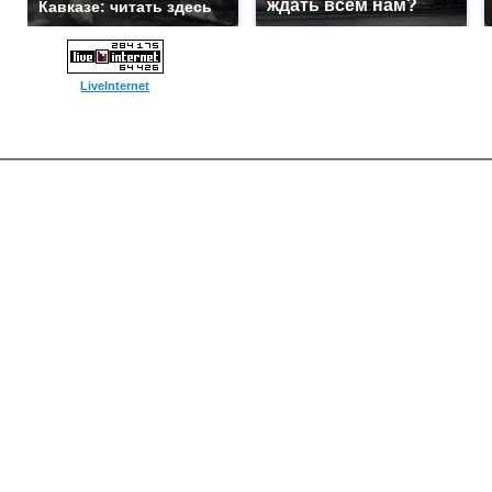
ждать всем нам?
Кавказе: читать здесь
LiveInternet