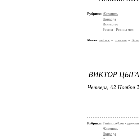
Рубрики:
Живопись
Природа
Искусство
Россия - Родина моя!
Метки:
пейзаж
осеннее
Вита
ВИКТОР ЦЫГА
Четверг, 02 Ноября 2
Рубрики:
Fantastico/Сон художни
Живопись
Природа