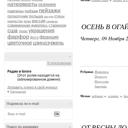
Метки:
птицы США
Gerald W.P
натюрморты
осеннее
пейзажи
павлины
пейзаж
польша
полнолуние
птицы
посуда
россия
рождество
розы
сервизы
ОСЕНЬ В ОГАЙ
современная живопись
старинное
сша
украшения
техас
фарфор
франция
Четверг, 09 Ноября 2
фото
цветочное
цзиндэчжень
-
К приложению
Радио в блоге
Рубрики:
Живопись
[Этот ролик находится на
Природа
заблокированном домене]
Искусство
Америка
Добавить плеер в свой журнал
©
Накукрыскин
Метки:
пейзажи
осеннее
Jan
Подписка по e-mail
-
ОТ ВЕСНЫ ДО
Поиск по дневнику
-