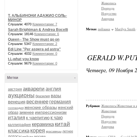
Живопись
Природа
Искусство
Т. АЛЬБИНОНИ АДАЖИО СОЛЬ-
Америка
МИНОР
Слушали: 4070
Комментарии: 7
Метки:
пейзажи
Marilyn Smith
Sarah Brightman & Andrea Bocelli
Слушали: 18146
Комментарии: 6
Queen - The Show must go on
Слушали: 5347
Комментарии: 2
Edi Line "Per aspera ad astra"
Слушали: 4032
Комментарии: 0
GERALD W.PU
t.i.-what you know
Слушали: 9679
Комментарии: 0
Четверг, 09 Ноября 2
Метки
-
акварели
англия
австрия
аукционы
вазы
бразилия
весеннее
венеция
германия
Рубрики:
Живопись/Животные в 
женские образы
женский
голландия
Животные
зимнее
импрессионизм
образ
Природа
италия
к чаепитию
к чаю
Искусство
китай
керамика
каллиграфия
Америка
корея
классика
летнее
красавицы
лотосы
москва
мейсен