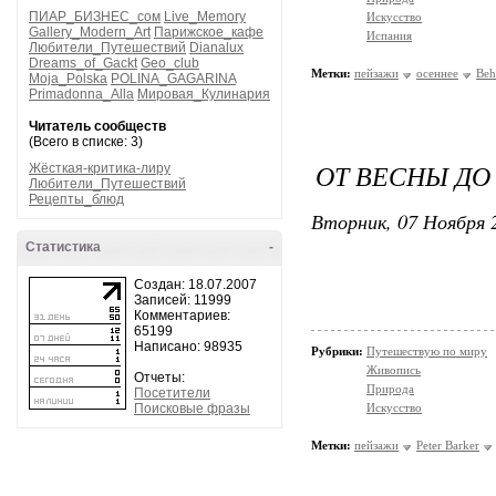
ПИАР_БИЗНЕС_сом
Live_Memory
Искусство
Gallery_Modern_Art
Парижское_кафе
Испания
Любители_Путешествий
Dianalux
Dreams_of_Gackt
Geo_club
Метки:
пейзажи
осеннее
Beh
Moja_Polska
POLINA_GAGARINA
Primadonna_Alla
Мировая_Кулинария
Читатель сообществ
(Всего в списке: 3)
ОТ ВЕСНЫ ДО
Жёсткая-критика-лиру
Любители_Путешествий
Рецепты_блюд
Вторник, 07 Ноября 2
Статистика
-
Создан: 18.07.2007
Записей: 11999
Комментариев:
65199
Написано: 98935
Рубрики:
Путешествую по миру
Живопись
Отчеты:
Природа
Посетители
Поисковые фразы
Искусство
Метки:
пейзажи
Peter Barker