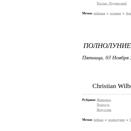
Россия - Родина моя!
Метки:
пейзажи
осеннее
Але
ПОЛНОЛУНИЕ.
Пятница, 03 Ноября 
Christian Wilb
Рубрики:
Живопись
Природа
Искусство
Метки:
пейзаж
полнолуние
C