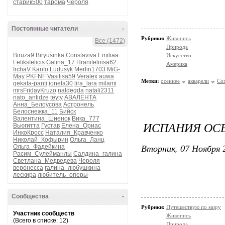
старик500
тарома
Чероля
Постоянные читатели
-
Рубрики:
Живопись
Все (1472)
Природа
Biruza9
Biryusinka
Constaviva
Emiliaa
Искусство
Feliksfelicis
Galina_17
Hranitelnisa62
Америка
IrchaV
Kanfo
Ludusyk
Merlin1703
MiG-
May
PKFNF
Vasilisa59
Veralex
auwa
Метки:
осеннее
акварели
Con
gekata-panti
ionela30
lira_lara
milami
mrsFridayKruzo
naldegda
natali2311
nato_antidze
teyty
АВАЛЕНТА
Анна_Белоусова
Астронель
Белоснежка_11
Бийск
Валентина_Шиенок
Вика_777
ИСПАНИЯ ОСЕ
Вьюгитта
Густав
Елена_Ориас
ИнкоКросс
Наталия_Кравченко
Николай_Кофырин
Ольга_Ланц
Вторник, 07 Ноября 2
Ольга_Фадейкина
Расим_Сулейманлы
Салдина_галина
Светлана_Медведева
Чероля
веронесса
галина_любушкина
лескира
любитель_оперы
Сообщества
-
Рубрики:
Путешествую по миру
Участник сообществ
Живопись
(Всего в списке: 12)
Природа