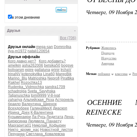
Четверг, 09 Ноября 2
в этом дневнике
Друзья
-
Все (706)
Друзья онлайн
mega-san
Domro4ka
Рубрики:
Живопись
ilya-m1972
natali120654
Природа
Друзья оффлайн
Искусство
Кого давно нет?
Кого добавить?
Америка
amelkin
asha262006
belsika50
bogsve
bolivarsm
epire
gallaluna
grinir
IrchaV
IrinaNV
kotenokvitka
Lina60
MargoBik
Метки:
пейзажи
классика
Pet
Marino_Blu
Matrioshka
Neprofi
Pirattika
Rakhel
Rozochka13
Rudenka_Vidmochka
sandra1709
schadrolga
Sveta_Savyhska
Tatjanuschka
tomi9999
V-8-ivat
ОСЕННИЕ 
zahariya
Альпийская_Роза
Астронель
браило
Валентина_Шиенок
Всехдобрее
ГалинаМихХ
Диаскоп
REINECKE
Ирина_Дзех
К-Валентина
Кузьминаири
Ла-Русь
Ледитата
Лена-
Бирюсинка
Людмила_Панаету
Четверг, 09 Ноября 2
Маргарита01
Николай_Кофырин
Никто_кроме_нас
Новостной_листок
Перуанка
Светлана_Ковалевска