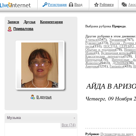
Регистрация
Вход
Рейтинги
Авос
Записи
Друзья
Комментарии
Выбрана рубрика
Природа
.
Привалова
Другие рубрики в этом дневнике
Учиться!
(547),
Украшения
(767)
Рукомесла
(273),
Россия - Родина 
тесты
(151),
ПОСУДА, СЕРЕБРО,
Обычаи и традиции
(79),
Немног
Маяки
(1),
Кулинарная копилка
(61
Классическая литература
(129),
Интерьеры
(70),
Интересные ф
Живопись
(6413),
ДОМИКИ
(36)
Америка
(1231),
Fantastico
(433),
И
АЙДА В АРИЗ
Четверг, 09 Ноября 2
В друзья
Музыка
-
Все (74)
Рубрики:
Путешествую по миру