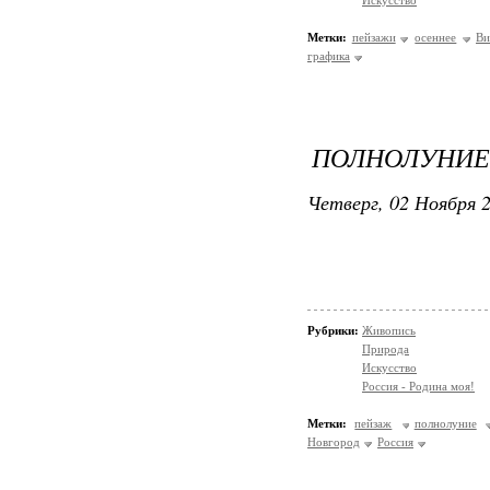
Искусство
Метки:
пейзажи
осеннее
Ви
графика
ПОЛНОЛУНИЕ
Четверг, 02 Ноября 2
Рубрики:
Живопись
Природа
Искусство
Россия - Родина моя!
Метки:
пейзаж
полнолуние
Новгород
Россия