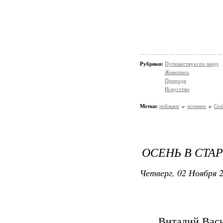
Рубрики:
Путешествую по миру
Живопись
Природа
Искусство
Метки:
пейзажи
осеннее
Gra
ОСЕНЬ В СТА
Четверг, 02 Ноября 2
Виталий Васи