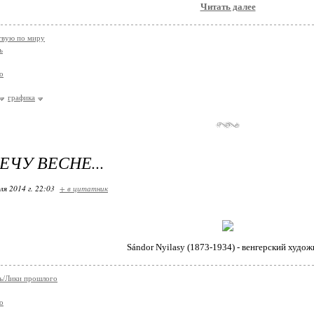
Читать далее
твую по миру
ь
о
графика
ЕЧУ ВЕСНЕ...
ля 2014 г. 22:03
+ в цитатник
Sándor Nyilasy (1873-1934) - венгерский худож
ь/Лики прошлого
о