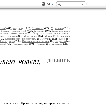
ство
(744),
Фарфор
(1308),
Учиться!
(547),
Украшения
(767),
,
Россия - Родина моя!
(463),
Растения
(194),
Разделители для
исатели, поэты, ученые
(55),
Открытки на все случаи жизни -
ихи и рассказы
(6),
Мифология
(185),
Маяки
(1),
Кулинарная
60),
Классическая литература
(129),
Китай
(1262),
Кино
(38),
Иллюстрации
(236),
Игольничек и ножинки
(46),
Закулисье
(4),
Даты
(79),
Архитектура
(100),
Аптека
(25),
Америка
(1231),
BERT ROBERT,
ДНЕВНИК
с тем величие. Нравится народ, который веселится,