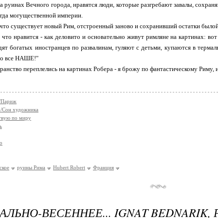
а руинах Вечного города, нравятся люди, которые разгребают завалы, сохраняю
огда могущественной империи.
 что существует новый Рим, отстроенный заново и сохранивший остатки было
, что нравится - как деловито и основательно живут римляне на картинах: во
дят богатых иностранцев по развалинам, гуляют с детьми, купаются в терма
то все НАШЕ!"
ранство переплелись на картинах Робера - я брожу по фантастическому Риму, и 
/Париж
co/Сон художника
твую по миру
ь
о
ское
руины Рима
Hubert Robert
Франция
АЛЬНО-ВЕСЕННЕЕ... IGNAT BEDNARIK