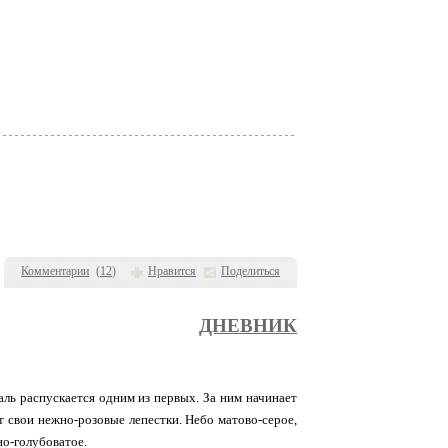
Комментарии
(
12
)
Нравится
Поделиться
ДНЕВНИК
ль распускается одним из первых. За ним начинает
т свои нежно-розовые лепестки. Небо матово-серое,
но-голубоватое.