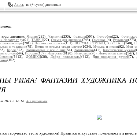
Авось
из (+ сутки) дневников
рирода
.
 этом дневнике:
Япония
(293),
Чаепитие
(233),
Франция
(507),
Фотообои
(22),
Фотоискус
 к Новому году
(91),
ТАНЕЦ
(27),
Схемы для дневника
(743),
Смешное
(4),
Рукомесла
(273)
ствую по миру
(2019),
Психология и тесты
(151),
ПОСУДА, СЕРЕБРО, ХРУСТАЛЬ
(740),
П
ычаи и традиции
(79),
Немного отдыха среди цветов
(1034),
Музыка и песни
(92),
Мои ст
(33),
Корея
(323),
Компьютеры и все о них
(54),
Композиторы
(41),
Классическая музыка
(
ия костюма
(44),
История
(187),
Искусство
(8128),
Интерьеры
(70),
Интересные факты
(147),
ивопись
(6413),
ДОМИКИ
(36),
Добро пожаловать!
(412),
Дни рождения друзей
(7),
пания
(102)
НЫ РИМА! ФАНТАЗИИ ХУДОЖНИКА HU
ИЯ
ля 2014 г. 18:58
+ в цитатник
тся творчество этого художника! Нравится отсутствие помпезности и вместе 