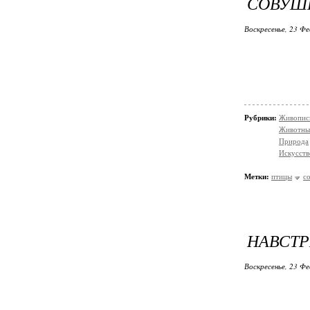
СОВУШК
Воскресенье, 23 Фе
Рубрики:
Живопис
Животны
Природа
Искусств
Метки:
птицы
с
НАВСТР
Воскресенье, 23 Фе