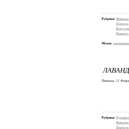
Рубрики:
Живопис
Природа
Искусств
Немного 
Метки:
современны
ЛАВАНД
Пятница, 21 Февра
Рубрики:
Путешес
Живопис
Природа