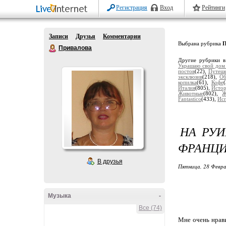
Регистрация
Вход
Рейтинги
Записи
Друзья
Комментарии
Выбрана рубрика
П
Привалова
Другие рубрики в
Украшаю свой дом
постов
(22),
Путеше
эксклюзив
(218),
Об
копилка
(61),
Кофе
Италия
(805),
Истор
Животные
(802),
Ж
Fantastico
(433),
Ис
НА РУИ
ФРАНЦ
В друзья
Пятница, 28 Февра
Музыка
-
Все (74)
Мне очень нрави