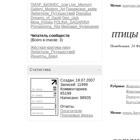
ПИАР_БИЗНЕС_сом
Live_Memory
Метки:
жанрово-п
Gallery_Modern_Art
Парижское_кафе
Любители_Путешествий
Dianalux
Dreams_of_Gackt
Geo_club
Moja_Polska
POLINA_GAGARINA
Primadonna_Alla
Мировая_Кулинария
ПТИЦЫ 
Читатель сообществ
(Всего в списке: 3)
Понедельник, 24 Фе
Жёсткая-критика-лиру
Любители_Путешествий
Рецепты_блюд
Статистика
-
Создан: 18.07.2007
Записей: 11999
Рубрики:
Живопис
Комментариев:
Животны
65199
Природа
Написано: 98935
Искусств
Отчеты:
Посетители
Метки:
птицы Авст
Поисковые фразы