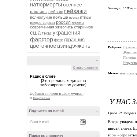
натюрморты
осеннее
Четверг, 27 Феврал
пейзажи
павлины
пейзаж
польша
полнолуние
птицы
посуда
россия
рождество
розы
сервизы
современная живопись
старинное
сша
украшения
техас
фарфор
франция
фото
цветочное
цзиндэчжень
Рубрики:
Путешес
Живопис
Природа
-
Искусств
К приложению
Метки:
жанровое
Радио в блоге
[Этот ролик находится на
заблокированном домене]
Добавить плеер в свой журнал
У НАС 
©
Накукрыскин
Подписка по e-mail
-
Среда, 26 Февраля 
Вчера увидела п
цвести алыча. Е
горы - сероватые
Поиск по дневнику
-