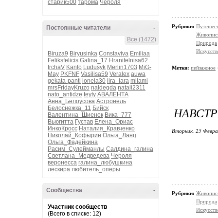
старик500
тарома
Чероля
Рубрики:
Путешес
Постоянные читатели
-
Живопис
Все (1472)
Природа
Искусств
Biruza9
Biryusinka
Constaviva
Emiliaa
Feliksfelicis
Galina_17
Hranitelnisa62
IrchaV
Kanfo
Ludusyk
Merlin1703
MiG-
Метки:
пейзажное
May
PKFNF
Vasilisa59
Veralex
auwa
gekata-panti
ionela30
lira_lara
milami
mrsFridayKruzo
naldegda
natali2311
nato_antidze
teyty
АВАЛЕНТА
Анна_Белоусова
Астронель
Белоснежка_11
Бийск
НАВСТР
Валентина_Шиенок
Вика_777
Вьюгитта
Густав
Елена_Ориас
ИнкоКросс
Наталия_Кравченко
Вторник, 25 Февра
Николай_Кофырин
Ольга_Ланц
Ольга_Фадейкина
Расим_Сулейманлы
Салдина_галина
Светлана_Медведева
Чероля
веронесса
галина_любушкина
лескира
любитель_оперы
Сообщества
-
Рубрики:
Живопис
Природа
Участник сообществ
Искусств
(Всего в списке: 12)