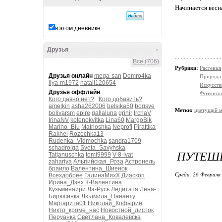
Начинается весна
в этом дневнике
Друзья
-
Все (706)
Рубрики:
Растения
Друзья онлайн
mega-san
Domro4ka
Природа
ilya-m1972
natali120654
Искусств
Друзья оффлайн
Фотоиск
Кого давно нет?
Кого добавить?
amelkin
asha262006
belsika50
bogsve
Метки:
цветущий 
bolivarsm
epire
gallaluna
grinir
IrchaV
IrinaNV
kotenokvitka
Lina60
MargoBik
Marino_Blu
Matrioshka
Neprofi
Pirattika
Rakhel
Rozochka13
Rudenka_Vidmochka
sandra1709
schadrolga
Sveta_Savyhska
ПУТЕШЕ
Tatjanuschka
tomi9999
V-8-ivat
zahariya
Альпийская_Роза
Астронель
браило
Валентина_Шиенок
Среда, 26 Февраля 
Всехдобрее
ГалинаМихХ
Диаскоп
Ирина_Дзех
К-Валентина
Кузьминаири
Ла-Русь
Ледитата
Лена-
Бирюсинка
Людмила_Панаету
Маргарита01
Николай_Кофырин
Никто_кроме_нас
Новостной_листок
Перуанка
Светлана_Ковалевска