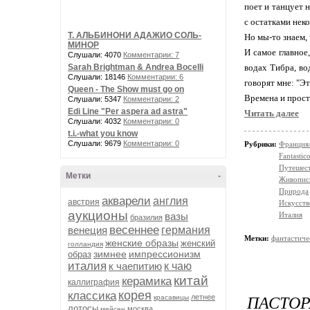
поет и танцует н
с остатками нек
Т. АЛЬБИНОНИ АДАЖИО СОЛЬ-
Но мы-то знаем,
МИНОР
И самое главное
Слушали: 4070
Комментарии: 7
Sarah Brightman & Andrea Bocelli
водах Тибра, во
Слушали: 18146
Комментарии: 6
говорят мне: "Э
Queen - The Show must go on
Времена и прост
Слушали: 5347
Комментарии: 2
Edi Line "Per aspera ad astra"
Читать далее
Слушали: 4032
Комментарии: 0
t.i.-what you know
Слушали: 9679
Комментарии: 0
Рубрики:
Франция
Fantasti
Путешес
Метки
-
Живопис
Природа
акварели
англия
австрия
Искусств
аукционы
вазы
Италия
бразилия
весеннее
венеция
германия
Метки:
фантастиче
женские образы
женский
голландия
зимнее
импрессионизм
образ
италия
к чаепитию
к чаю
китай
керамика
каллиграфия
корея
классика
ПАСТОР
летнее
красавицы
лотосы
москва
мейсен