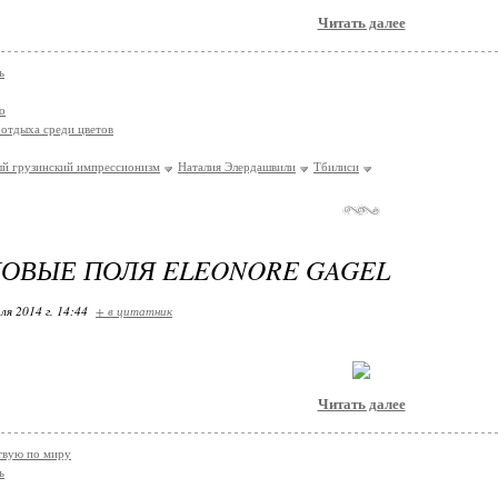
Читать далее
ь
о
отдыха среди цветов
й грузинский импрессионизм
Наталия Элердашвили
Тбилиси
ОВЫЕ ПОЛЯ ELEONORE GAGEL
ля 2014 г. 14:44
+ в цитатник
Читать далее
твую по миру
ь