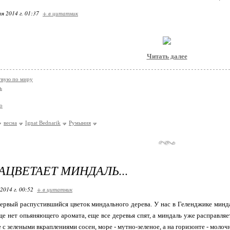
я 2014 г. 01:37
+ в цитатник
Читать далее
твую по миру
ь
о
весна
Ignat Bednarik
Румыния
ЗАЦВЕТАЕТ МИНДАЛЬ...
2014 г. 00:52
+ в цитатник
ервый распустившийся цветок миндального дерева. У нас в Геленджике минда
ще нет опьяняющего аромата, еще все деревья спят, а миндаль уже расправляе
 с зелеными вкраплениями сосен, море - мутно-зеленое, а на горизонте - молоч