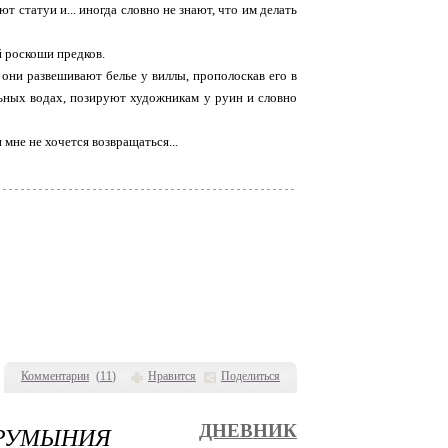
т статуи и... иногда словно не знают, что им делать
й роскоши предков.
т они развешивают белье у виллы, прополоскав его в
льных водах, позируют художникам у руин и словно
мне не хочется возвращаться...
Комментарии
(
11
)
Нравится
Поделиться
, РУМЫНИЯ
ДНЕВНИК