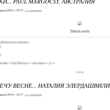
И... PAUL MARGOCSY, АВСТРАЛИЯ
враля 2014 г. 19:55
+ в цитатник
Читать далее
ь/Животные в живописи
е
о
овушки
Paul Margocsy
Австралия
ч.1
ЕЧУ ВЕСНЕ... НАТАЛИЯ ЭЛЕРДАШВИЛИ
враля 2014 г. 16:37
+ в цитатник