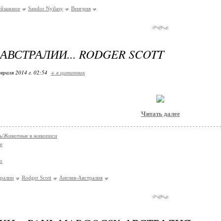
ейзажное
Sаndor Nyilasy
Венгрия
АВСТРАЛИИ... RODGER SCOTT
враля 2014 г. 02:54
+ в цитатник
Читать далее
ь/Животные в живописи
е
о
ралии
Rodger Scott
Англия-Австралия