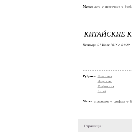
Метки:
лето
цветочное
Sook
КИТАЙСКИЕ 
Пятница, 01 Июля 2016 г. 03:20
Рубрики:
Живопись
Искусство
Мифология
Китай
Метки:
красавицы
графика
К
Страницы: