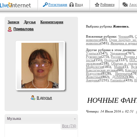
Регистрация
Вход
Рейтинги
Авос
Записи
Друзья
Комментарии
Выбрана рубрика
Живопись
.
Привалова
Вложенные рубрики:
Чтение
(0),
С
живописи
(63),
Один портрет, но
живописи
(581),
Женщина и зерка
Другие рубрики в этом дневнике
Учиться!
(547),
Украшения
(767)
Рукомесла
(273),
Россия - Родина 
тесты
(151),
Природа
(1537),
ПОС
эксклюзив
(218),
Обычаи и тради
Мифология
(185),
Маяки
(1),
Кул
Классическая музыка
(60),
Классич
Искусство
(8128),
Интерьеры
(7
Животные
(802),
ДОМИКИ
(36),
Америка
(1231),
Fantastico
(433),
И
НОЧНЫЕ ФАНТ
В друзья
Четверг, 14 Июля 2016 г. 02:51
Музыка
-
Все (74)