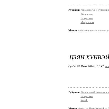
Рубрики:
Fantastico/Сон художни
Живопись
Искусство
Мифология
Метки:
мифологические сюжеты
ЦЗЯН ХУНВЭ
Среда, 06 Июля 2016 г. 01:47
+ 
Рубрики:
Живопись/Животные в 
Искусство
Китай
Метки:
птицы
Цзян Хунвэй