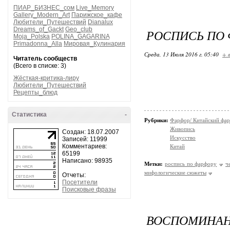
ПИАР_БИЗНЕС_сом
Live_Memory
Gallery_Modern_Art
Парижское_кафе
Любители_Путешествий
Dianalux
Dreams_of_Gackt
Geo_club
РОСПИСЬ ПО 
Moja_Polska
POLINA_GAGARINA
Primadonna_Alla
Мировая_Кулинария
Среда, 13 Июля 2016 г. 05:40
+ 
Читатель сообществ
(Всего в списке: 3)
Жёсткая-критика-лиру
Любители_Путешествий
Рецепты_блюд
Статистика
-
Рубрики:
Фарфор/ Китайский фа
Живопись
Создан: 18.07.2007
Искусство
Записей: 11999
Комментариев:
Китай
65199
Написано: 98935
Метки:
роспись по фарфору
ч
мифологические сюжеты
Отчеты:
Посетители
Поисковые фразы
ВОСПОМИНА