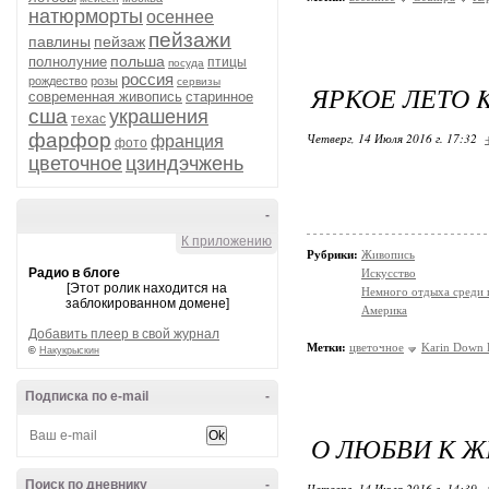
натюрморты
осеннее
пейзажи
павлины
пейзаж
польша
полнолуние
птицы
посуда
россия
рождество
розы
сервизы
ЯРКОЕ ЛЕТО 
современная живопись
старинное
сша
украшения
техас
фарфор
Четверг, 14 Июля 2016 г. 17:32
франция
фото
цветочное
цзиндэчжень
-
К приложению
Рубрики:
Живопись
Радио в блоге
Искусство
[Этот ролик находится на
Немного отдыха среди 
заблокированном домене]
Америка
Добавить плеер в свой журнал
Метки:
цветочное
Karin Down K
©
Накукрыскин
Подписка по e-mail
-
О ЛЮБВИ К Ж
Поиск по дневнику
-
Четверг, 14 Июля 2016 г. 14:39