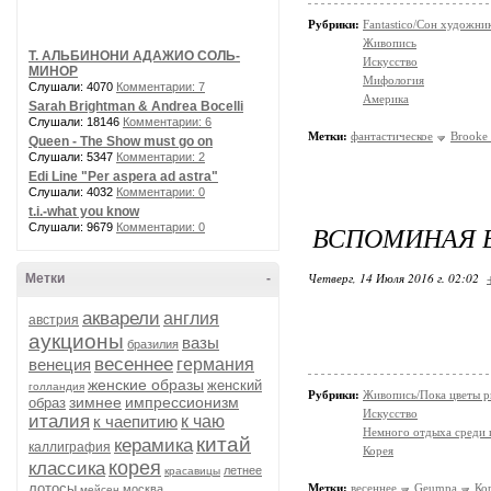
Рубрики:
Fantastico/Сон художни
Живопись
Т. АЛЬБИНОНИ АДАЖИО СОЛЬ-
Искусство
МИНОР
Мифология
Слушали: 4070
Комментарии: 7
Америка
Sarah Brightman & Andrea Bocelli
Слушали: 18146
Комментарии: 6
Метки:
фантастическое
Brooke 
Queen - The Show must go on
Слушали: 5347
Комментарии: 2
Edi Line "Per aspera ad astra"
Слушали: 4032
Комментарии: 0
t.i.-what you know
ВСПОМИНАЯ В
Слушали: 9679
Комментарии: 0
Четверг, 14 Июля 2016 г. 02:02
Метки
-
акварели
англия
австрия
аукционы
вазы
бразилия
весеннее
венеция
германия
женские образы
женский
голландия
Рубрики:
Живопись/Пока цветы р
зимнее
импрессионизм
образ
Искусство
италия
к чаепитию
к чаю
Немного отдыха среди 
китай
керамика
каллиграфия
Корея
корея
классика
летнее
красавицы
лотосы
Метки:
весеннее
Geumpа
Ко
москва
мейсен