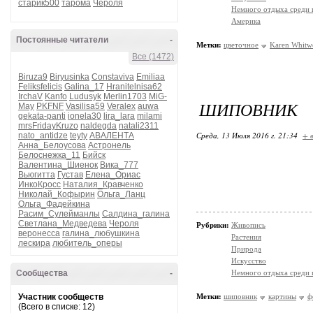
старик500
тарома
Чероля
Немного отдыха среди 
Америка
Постоянные читатели
-
Метки:
цветочное
Karen Whitw
Все (1472)
Biruza9
Biryusinka
Constaviva
Emiliaa
Feliksfelicis
Galina_17
Hranitelnisa62
IrchaV
Kanfo
Ludusyk
Merlin1703
MiG-
ШИПОВНИК
May
PKFNF
Vasilisa59
Veralex
auwa
gekata-panti
ionela30
lira_lara
milami
mrsFridayKruzo
naldegda
natali2311
Среда, 13 Июля 2016 г. 21:34
+ 
nato_antidze
teyty
АВАЛЕНТА
Анна_Белоусова
Астронель
Белоснежка_11
Бийск
Валентина_Шиенок
Вика_777
Вьюгитта
Густав
Елена_Ориас
ИнкоКросс
Наталия_Кравченко
Николай_Кофырин
Ольга_Ланц
Ольга_Фадейкина
Расим_Сулейманлы
Салдина_галина
Светлана_Медведева
Чероля
Рубрики:
Живопись
веронесса
галина_любушкина
Растения
лескира
любитель_оперы
Природа
Искусство
Сообщества
-
Немного отдыха среди 
Участник сообществ
Метки:
шиповник
картины
ф
(Всего в списке: 12)