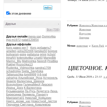
в этом дневнике
Друзья
-
Рубрики:
Живопись/Животные в 
Все (706)
Животные
Искусство
Друзья онлайн
mega-san
Domro4ka
Америка
ilya-m1972
natali120654
Друзья оффлайн
Метки:
животные
Kаren Pаrk
Кого давно нет?
Кого добавить?
amelkin
asha262006
belsika50
bogsve
bolivarsm
epire
gallaluna
grinir
IrchaV
IrinaNV
kotenokvitka
Lina60
MargoBik
Marino_Blu
Matrioshka
Neprofi
Pirattika
Rakhel
Rozochka13
ЦВЕТОЧНОЕ. 
Rudenka_Vidmochka
sandra1709
schadrolga
Sveta_Savyhska
Tatjanuschka
tomi9999
V-8-ivat
Среда, 13 Июля 2016 г. 23:33
+ 
zahariya
Альпийская_Роза
Астронель
браило
Валентина_Шиенок
Всехдобрее
ГалинаМихХ
Диаскоп
Ирина_Дзех
К-Валентина
Кузьминаири
Ла-Русь
Ледитата
Лена-
Бирюсинка
Людмила_Панаету
Маргарита01
Николай_Кофырин
Никто_кроме_нас
Новостной_листок
Рубрики:
Живопись
Перуанка
Светлана_Ковалевска
Искусство