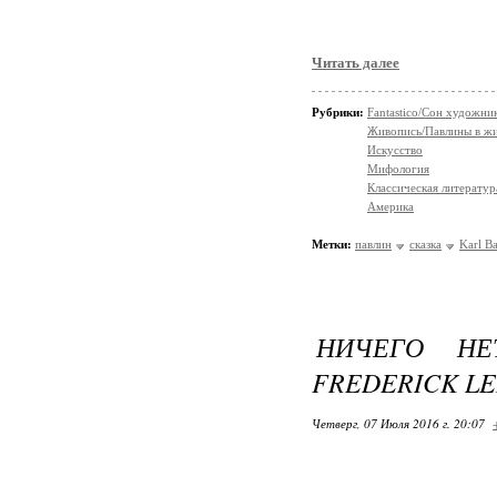
Читать далее
Рубрики:
Fantastico/Сон художни
Живопись/Павлины в ж
Искусство
Мифология
Классическая литератур
Америка
Метки:
павлин
сказка
Karl B
НИЧЕГО НЕ
FREDERICK L
Четверг, 07 Июля 2016 г. 20:07