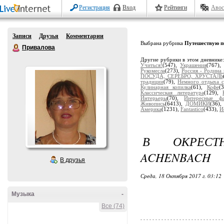
Регистрация
Вход
Рейтинги
Авос
Записи
Друзья
Комментарии
Выбрана рубрика
Путешествую п
Привалова
Другие рубрики в этом дневнике
Учиться!
(547),
Украшения
(767)
Рукомесла
(273),
Россия - Родина
ПОСУДА, СЕРЕБРО, ХРУСТАЛЬ
традиции
(79),
Немного отдыха с
Кулинарная копилка
(61),
Кофе
(
Классическая литература
(129),
Интерьеры
(70),
Интересные ф
Живопись
(6413),
ДОМИКИ
(36)
Америка
(1231),
Fantastico
(433),
И
В ОКРЕСТ
ACHENBACH
В друзья
Среда, 18 Октября 2017 г. 03:12
Музыка
-
Все (74)