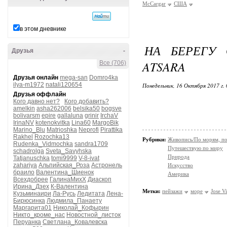
McCargar
США
в этом дневнике
НА БЕРЕГУ 
Друзья
-
ATSARA
Все (706)
Друзья онлайн
mega-san
Domro4ka
ilya-m1972
natali120654
Понедельник, 16 Октября 2017 г.
Друзья оффлайн
Кого давно нет?
Кого добавить?
amelkin
asha262006
belsika50
bogsve
bolivarsm
epire
gallaluna
grinir
IrchaV
IrinaNV
kotenokvitka
Lina60
MargoBik
Marino_Blu
Matrioshka
Neprofi
Pirattika
Rakhel
Rozochka13
Рубрики:
Живопись/По морям, по
Rudenka_Vidmochka
sandra1709
Путешествую по миру
schadrolga
Sveta_Savyhska
Природа
Tatjanuschka
tomi9999
V-8-ivat
zahariya
Альпийская_Роза
Астронель
Искусство
браило
Валентина_Шиенок
Америка
Всехдобрее
ГалинаМихХ
Диаскоп
Ирина_Дзех
К-Валентина
Метки:
пейзажи
море
Jose V
Кузьминаири
Ла-Русь
Ледитата
Лена-
Бирюсинка
Людмила_Панаету
Маргарита01
Николай_Кофырин
Никто_кроме_нас
Новостной_листок
Перуанка
Светлана_Ковалевска