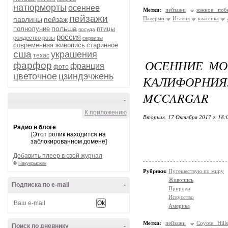
натюрморты
осеннее
Метки:
пейзажи
южное поб
пейзажи
павлины
пейзаж
Палермо
Италия
классика
польша
полнолуние
птицы
посуда
россия
рождество
розы
сервизы
современная живопись
старинное
сша
украшения
техас
ОСЕННИЕ МОТ
фарфор
франция
фото
цветочное
цзиндэчжень
КАЛИФОРНИ
MCCARGAR
-
К приложению
Вторник, 17 Октября 2017 г. 18
Радио в блоге
[Этот ролик находится на
заблокированном домене]
Добавить плеер в свой журнал
©
Накукрыскин
Рубрики:
Путешествую по миру
Живопись
Подписка по e-mail
-
Природа
Искусство
Америка
Метки:
пейзажи
Coyote Hill
Поиск по дневнику
-