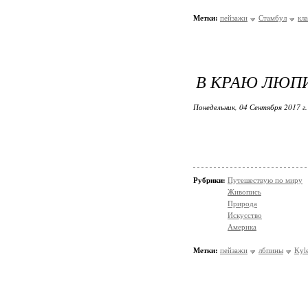
Метки:
пейзажи
Стамбул
кл
В КРАЮ ЛЮПИ
Понедельник, 04 Сентября 2017 г
Рубрики:
Путешествую по миру
Живопись
Природа
Искусство
Америка
Метки:
пейзажи
лбпины
Kyl