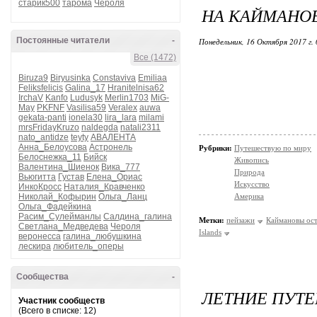
старик500
тарома
Чероля
НА КАЙМАНОВ
Постоянные читатели
-
Понедельник, 16 Октября 2017 г.
Все (1472)
Biruza9
Biryusinka
Constaviva
Emiliaa
Feliksfelicis
Galina_17
Hranitelnisa62
IrchaV
Kanfo
Ludusyk
Merlin1703
MiG-
May
PKFNF
Vasilisa59
Veralex
auwa
gekata-panti
ionela30
lira_lara
milami
mrsFridayKruzo
naldegda
natali2311
nato_antidze
teyty
АВАЛЕНТА
Анна_Белоусова
Астронель
Рубрики:
Путешествую по миру
Белоснежка_11
Бийск
Живопись
Валентина_Шиенок
Вика_777
Природа
Вьюгитта
Густав
Елена_Ориас
Искусство
ИнкоКросс
Наталия_Кравченко
Николай_Кофырин
Ольга_Ланц
Америка
Ольга_Фадейкина
Расим_Сулейманлы
Салдина_галина
Метки:
пейзажи
Каймановы ос
Светлана_Медведева
Чероля
Islands
веронесса
галина_любушкина
лескира
любитель_оперы
Сообщества
-
ЛЕТНИЕ ПУТЕ
Участник сообществ
(Всего в списке: 12)