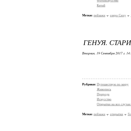
Фотоискусство
Китай
Метки:
пейзажи
озеро Сиху
ГЕНУЯ. СТАР
Вторник, 19 Сентября 2017 г. 14
Рубрики:
Путешествую по миру
Живопись
Природа
Искусство
Открытки на все случаи
Метки:
пейзажи
открытки
Ге