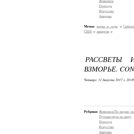
Живопись
Природа
Искусство
Америка
Метки:
парки и сады
Cather
США
акварели
РАССВЕТЫ 
ВЗМОРЬЕ. CON
Четверг, 31 Августа 2017 г. 20:
Рубрики:
Живопись/По морям, по
Путешествую по миру
Природа
Искусство
Америка