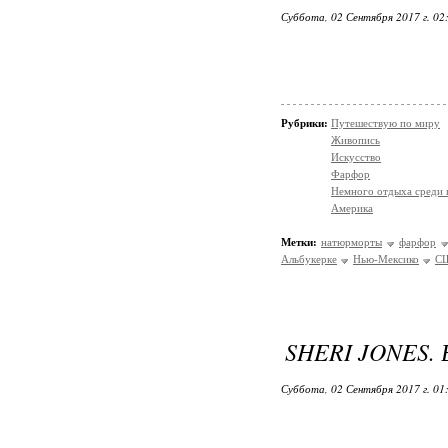
Суббота, 02 Сентября 2017 г. 02
Рубрики:
Путешествую по миру
Живопись
Искусство
Фарфор
Немного отдыха среди 
Америка
Метки:
натюрморты
фарфор
Альбукерке
Нью-Мексико
С
SHERI JONES.
Суббота, 02 Сентября 2017 г. 01