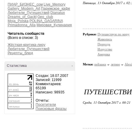
Пятница, 13 Октября 2017 г. 02
ПИАР_БИЗНЕС_сом
Live_Memory
Gallery_Modern_Art
Парижское_кафе
Любители_Путешествий
Dianalux
Dreams_of_Gackt
Geo_club
Moja_Polska
POLINA_GAGARINA
Primadonna_Alla
Мировая_Кулинария
Читатель сообществ
Рубрики:
Путешествую по миру
(Всего в списке: 3)
Живопись
Природа
Жёсткая-критика-лиру
Любители_Путешествий
Искусство
Рецепты_блюд
Америка
Метки:
пейзажи
летнее
Alexi
Статистика
-
Создан: 18.07.2007
Записей: 11999
Комментариев:
65199
ПУТЕШЕСТВИЕ 
Написано: 98935
Отчеты:
Среда, 11 Октября 2017 г. 00:21
Посетители
Поисковые фразы