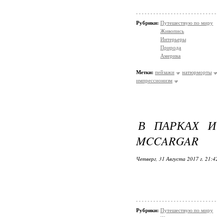
Рубрики:
Путешествую по миру
Живопись
Интерьеры
Природа
Америка
Метки:
пейзажи
натюрморты
импрессионизм
В ПАРКАХ И
MCCARGAR
Четверг, 31 Августа 2017 г. 21:
Рубрики:
Путешествую по миру