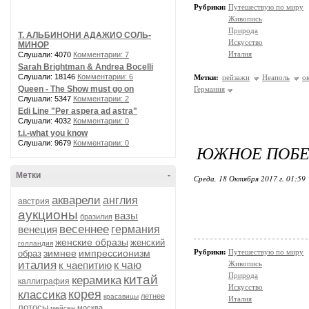
Рубрики:
Путешествую по миру
Живопись
Природа
Т. АЛЬБИНОНИ АДАЖИО СОЛЬ-
Искусство
МИНОР
Италия
Слушали: 4070
Комментарии: 7
Sarah Brightman & Andrea Bocelli
Слушали: 18146
Комментарии: 6
Метки:
пейзажи
Неаполь
о
Queen - The Show must go on
Германия
Слушали: 5347
Комментарии: 2
Edi Line "Per aspera ad astra"
Слушали: 4032
Комментарии: 0
t.i.-what you know
Слушали: 9679
Комментарии: 0
ЮЖНОЕ ПОБЕ
Метки
-
Среда, 18 Октября 2017 г. 01:59
акварели
англия
австрия
аукционы
вазы
бразилия
весеннее
венеция
германия
женские образы
женский
голландия
зимнее
импрессионизм
Рубрики:
Путешествую по миру
образ
италия
к чаепитию
к чаю
Живопись
Природа
китай
керамика
каллиграфия
Искусство
корея
классика
летнее
красавицы
Италия
лотосы
москва
мейсен