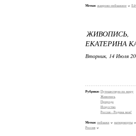
Метки:
жанрово-пейзажное
Ed
ЖИВОПИСЬ,
ЕКАТЕРИНА К
Вторник, 14 Июля 20
Рубрики:
Путешествую по миру
Живопись
Природа
Искусство
Россия - Родина моя!
Метки:
пейзажи
натюрморты
Россия