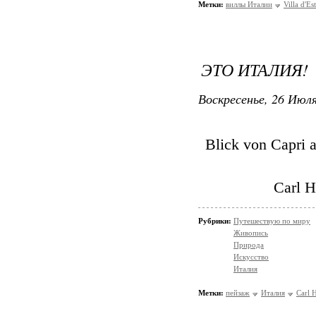
Метки:
виллы Италии
Villa d'Es
ЭТО ИТАЛИЯ!
Воскресенье, 26 Июля
Blick von Capri 
Сarl H
Рубрики:
Путешествую по миру
Живопись
Природа
Искусство
Италия
Метки:
пейзаж
Италия
Сarl 