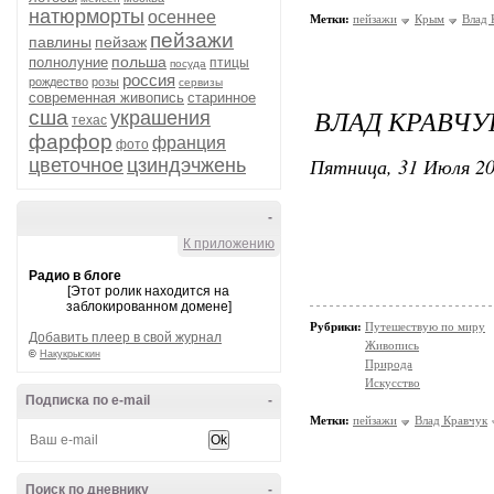
натюрморты
осеннее
Метки:
пейзажи
Крым
Влад 
пейзажи
павлины
пейзаж
польша
полнолуние
птицы
посуда
россия
рождество
розы
сервизы
современная живопись
старинное
ВЛАД КРАВЧУ
сша
украшения
техас
фарфор
франция
фото
Пятница, 31 Июля 20
цветочное
цзиндэчжень
-
К приложению
Радио в блоге
[Этот ролик находится на
заблокированном домене]
Рубрики:
Путешествую по миру
Добавить плеер в свой журнал
Живопись
©
Накукрыскин
Природа
Искусство
Подписка по e-mail
-
Метки:
пейзажи
Влад Кравчук
Поиск по дневнику
-