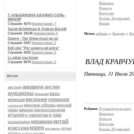
Живопись
Природа
Искусство
Т. АЛЬБИНОНИ АДАЖИО СОЛЬ-
Россия - Родина моя!
МИНОР
Италия
Слушали: 4070
Комментарии: 7
Sarah Brightman & Andrea Bocelli
Слушали: 18146
Комментарии: 6
Метки:
пейзажи
Венеция
Ит
Queen - The Show must go on
Слушали: 5347
Комментарии: 2
Edi Line "Per aspera ad astra"
Слушали: 4032
Комментарии: 0
t.i.-what you know
ВЛАД КРАВЧУ
Слушали: 9679
Комментарии: 0
Пятница, 31 Июля 20
Метки
-
акварели
англия
австрия
аукционы
вазы
бразилия
весеннее
венеция
германия
женские образы
женский
голландия
Рубрики:
Путешествую по миру
зимнее
импрессионизм
образ
Живопись
италия
к чаепитию
к чаю
Природа
китай
керамика
каллиграфия
Искусство
корея
классика
летнее
красавицы
Россия - Родина моя!
лотосы
москва
мейсен