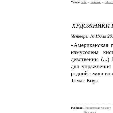
Метки:
Рейн
пейзажи
Eduard
ХУДОЖНИКИ 
Четверг, 16 Июля 201
«Американская п
измусолена кис
девственны (...
для упражнения 
родной земли впо
Томас Коул
Рубрики:
Путешествую по миру
Живопись