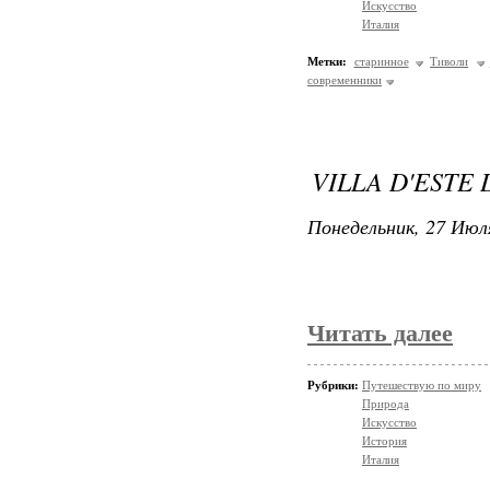
Искусство
Италия
Метки:
старинное
Тиволи
современники
VILLA D'ESTE 
Понедельник, 27 Июля
Читать далее
Рубрики:
Путешествую по миру
Природа
Искусство
История
Италия