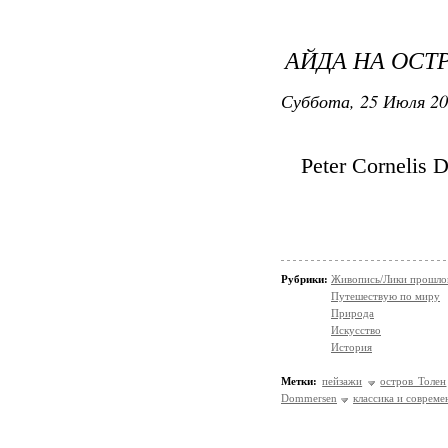
АЙДА НА ОСТ
Суббота, 25 Июля 20
Peter Cornelis
Рубрики:
Живопись/Лики прошло
Путешествую по миру
Природа
Искусство
История
Метки:
пейзажи
остров Толен
Dommersen
классика и совреме