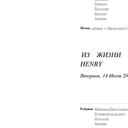
Природа
Искусство
История
Америка
Метки:
пейзажи
Школа реки Гу
ИЗ ЖИЗНИ О
HENRY
Вторник, 14 Июля 20
Рубрики:
Живопись/Лики прошло
Путешествую по миру
Искусство
Америка