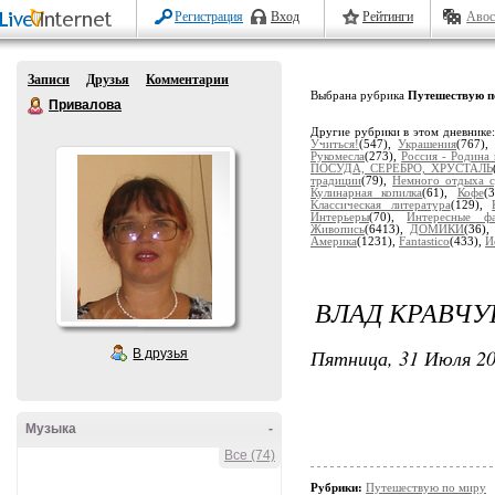
Регистрация
Вход
Рейтинги
Авос
Записи
Друзья
Комментарии
Выбрана рубрика
Путешествую п
Привалова
Другие рубрики в этом дневнике
Учиться!
(547),
Украшения
(767)
Рукомесла
(273),
Россия - Родина
ПОСУДА, СЕРЕБРО, ХРУСТАЛЬ
традиции
(79),
Немного отдыха с
Кулинарная копилка
(61),
Кофе
(
Классическая литература
(129),
Интерьеры
(70),
Интересные ф
Живопись
(6413),
ДОМИКИ
(36)
Америка
(1231),
Fantastico
(433),
И
ВЛАД КРАВЧУ
Пятница, 31 Июля 20
В друзья
Музыка
-
Все (74)
Рубрики:
Путешествую по миру