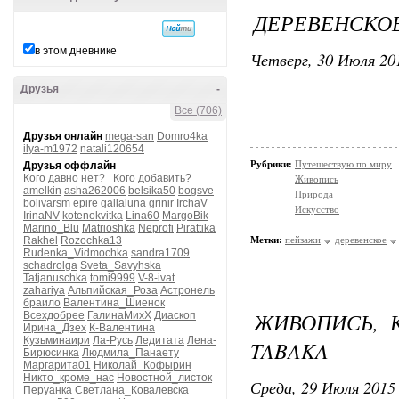
ДЕРЕВЕНСКОЕ
в этом дневнике
Четверг, 30 Июля 201
Друзья
-
Все (706)
Друзья онлайн
mega-san
Domro4ka
ilya-m1972
natali120654
Рубрики:
Путешествую по миру
Друзья оффлайн
Кого давно нет?
Кого добавить?
Живопись
amelkin
asha262006
belsika50
bogsve
Природа
bolivarsm
epire
gallaluna
grinir
IrchaV
Искусство
IrinaNV
kotenokvitka
Lina60
MargoBik
Marino_Blu
Matrioshka
Neprofi
Pirattika
Rakhel
Rozochka13
Метки:
пейзажи
деревенское
Rudenka_Vidmochka
sandra1709
schadrolga
Sveta_Savyhska
Tatjanuschka
tomi9999
V-8-ivat
zahariya
Альпийская_Роза
Астронель
браило
Валентина_Шиенок
ЖИВОПИСЬ, К
Всехдобрее
ГалинаМихХ
Диаскоп
Ирина_Дзех
К-Валентина
Кузьминаири
Ла-Русь
Ледитата
Лена-
TABAKA
Бирюсинка
Людмила_Панаету
Маргарита01
Николай_Кофырин
Никто_кроме_нас
Новостной_листок
Среда, 29 Июля 2015 
Перуанка
Светлана_Ковалевска