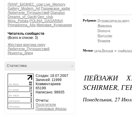
ПИАР_БИЗНЕС_сом
Live_Memory
Gallery_Modern_Art
Парижское_кафе
Любители_Путешествий
Dianalux
Dreams_of_Gackt
Geo_club
Рубрики:
Путешествую по миру
Moja_Polska
POLINA_GAGARINA
Primadonna_Alla
Мировая_Кулинария
Живопись
Природа
Читатель сообществ
Искусство
(Всего в списке: 3)
Франция
Жёсткая-критика-лиру
Любители_Путешествий
Метки:
сады Версаля
графичес
Рецепты_блюд
Статистика
-
ПЕЙЗАЖИ Х
Создан: 18.07.2007
Записей: 11999
Комментариев:
SCHIRMER, Г
65199
Написано: 98935
Понедельник, 27 Июля
Отчеты:
Посетители
Поисковые фразы