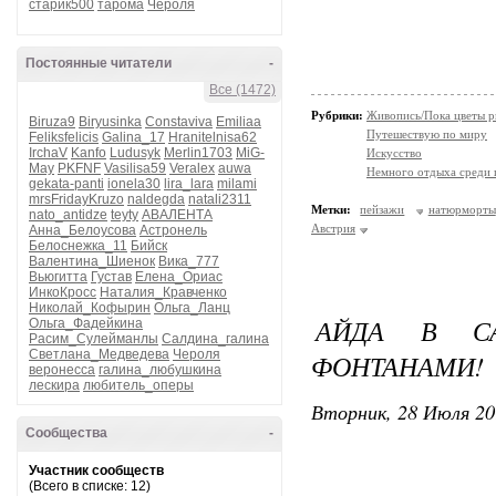
старик500
тарома
Чероля
Постоянные читатели
-
Все (1472)
Рубрики:
Живопись/Пока цветы р
Biruza9
Biryusinka
Constaviva
Emiliaa
Путешествую по миру
Feliksfelicis
Galina_17
Hranitelnisa62
IrchaV
Kanfo
Ludusyk
Merlin1703
MiG-
Искусство
May
PKFNF
Vasilisa59
Veralex
auwa
Немного отдыха среди 
gekata-panti
ionela30
lira_lara
milami
mrsFridayKruzo
naldegda
natali2311
Метки:
пейзажи
натюрморты
nato_antidze
teyty
АВАЛЕНТА
Австрия
Анна_Белоусова
Астронель
Белоснежка_11
Бийск
Валентина_Шиенок
Вика_777
Вьюгитта
Густав
Елена_Ориас
ИнкоКросс
Наталия_Кравченко
Николай_Кофырин
Ольга_Ланц
АЙДА В СА
Ольга_Фадейкина
Расим_Сулейманлы
Салдина_галина
Светлана_Медведева
Чероля
ФОНТАНАМИ!
веронесса
галина_любушкина
лескира
любитель_оперы
Вторник, 28 Июля 20
Сообщества
-
Участник сообществ
(Всего в списке: 12)