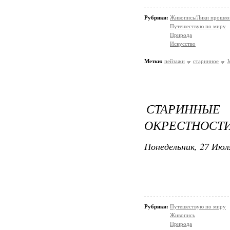
Рубрики:
Живопись/Лики прошло
Путешествую по миру
Природа
Искусство
Метки:
пейзажи
старинное
J
СТАРИННЫЕ
ОКРЕСТНОСТ
Понедельник, 27 Июля
Рубрики:
Путешествую по миру
Живопись
Природа