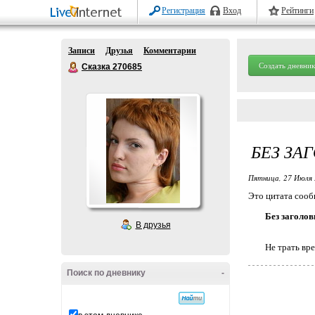
Регистрация
Вход
Рейтинги
Записи
Друзья
Комментарии
Создать дневник
Сказка 270685
БЕЗ ЗА
Пятница, 27 Июля 
Это цитата соо
Без заголов
В друзья
Не трать вре
Поиск по дневнику
-