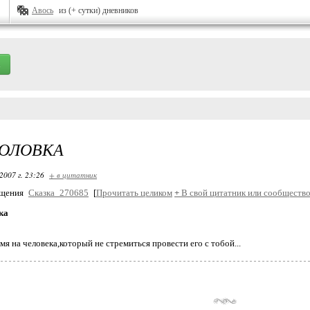
Авось
из (+ сутки) дневников
ГОЛОВКА
2007 г. 23:26
+ в цитатник
бщения
Сказка_270685
[
Прочитать целиком
+
В свой цитатник или сообщество
ка
мя на человека,который не стремиться провести его с тобой...