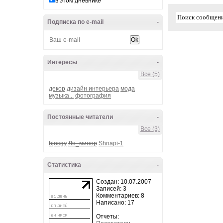
в этом дневнике
Подписка по e-mail
-
Интересы
-
Все (5)
декор
дизайн интерьера
мода
музыка...
фотография
Постоянные читатели
-
Все (3)
bjosgy
Ля_минор
Shnapi-1
Статистика
-
Создан: 10.07.2007
Записей: 3
Комментариев: 8
Написано: 17
Отчеты: