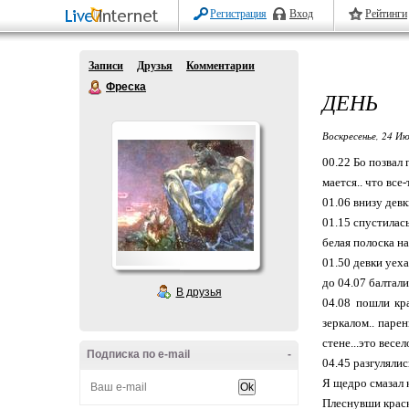
Регистрация
Вход
Рейтинги
Записи
Друзья
Комментарии
Фреска
ДЕНЬ
Воскресенье, 24 Ию
00.22 Бо позвал 
мается.. что все
01.06 внизу девк
01.15 спустилась
белая полоска н
01.50 девки уех
до 04.07 балтали
В друзья
04.08 пошли кра
зеркалом.. паре
стене...это весел
Подписка по e-mail
-
04.45 разгулялис
Я щедро смазал 
Плеснувши краск