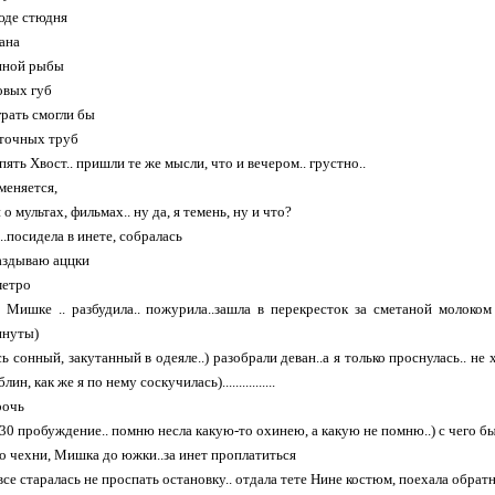
юде стюдня
ана
нной рыбы
овых губ
рать смогли бы
сточных труб
 опять Хвост.. пришли те же мысли, что и вечером.. грустно..
зменяется,
 о мультах, фильмах.. ну да, я темень, ну и что?
..посидела в инете, собралась
аздываю аццки
метро
 Мишке .. разбудила.. пожурила..зашла в перекресток за сметаной молоком
инуты)
 сонный, закутанный в одеяле..) разобрали деван..а я только проснулась.. не х
.блин, как же я по нему соскучилась)................
рочь
.30 пробуждение.. помню несла какую-то охинею, а какую не помню..) с чего бы
до чехни, Мишка до южки..за инет проплатиться
 все старалась не проспать остановку.. отдала тете Нине костюм, поехала обратно