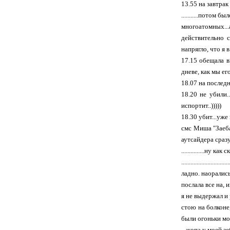
13.55 на завтра
...........потом
многоатомных...
действительно с
напрягло, что я 
17.15 обещала в
дневе, как мы его
18.07 на последн
18.20 не убили.
испортит..)))))
18.30 убит...уже 
смс Миша "Заеба
аутсайдера сраз
...............ну 
...........................
ладно. наоралис
послала все на, 
я не выдержал и 
стою на болконе,
были огоньки мое
...жопа у моей з