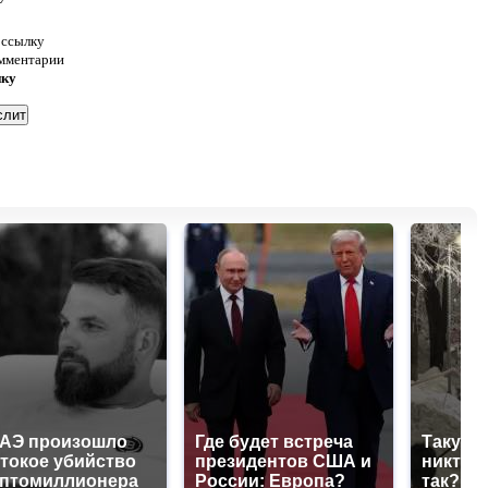
 ссылку
омментарии
нку
ОАЭ произошло
Где будет встреча
Такую 
токое убийство
президентов США и
никто н
иптомиллионера
России: Европа?
так?!