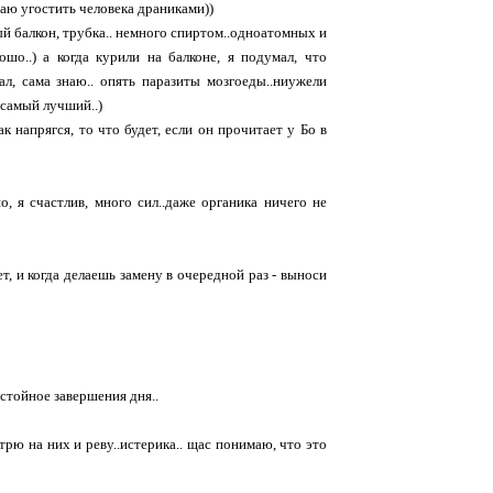
таю угостить человека драниками))
ный балкон, трубка.. немного спиртом..одноатомных и
ошо..) а когда курили на балконе, я подумал, что
зал, сама знаю.. опять паразиты мозгоеды..ниужели
 самый лучший..)
к напрягся, то что будет, если он прочитает у Бо в
шо, я счастлив, много сил..даже органика ничего не
, и когда делаешь замену в очередной раз - выноси
остойное завершения дня..
отрю на них и реву..истерика.. щас понимаю, что это