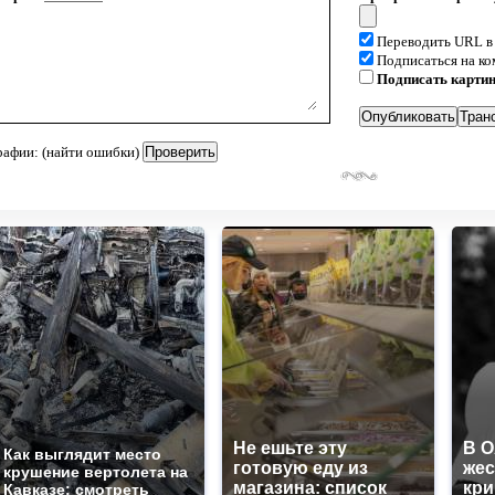
Переводить URL в
Подписаться на к
Подписать карти
рафии: (найти ошибки)
Не ешьте эту
В 
Как выглядит место
готовую еду из
жес
крушение вертолета на
магазина: список
кр
Кавказе: смотреть