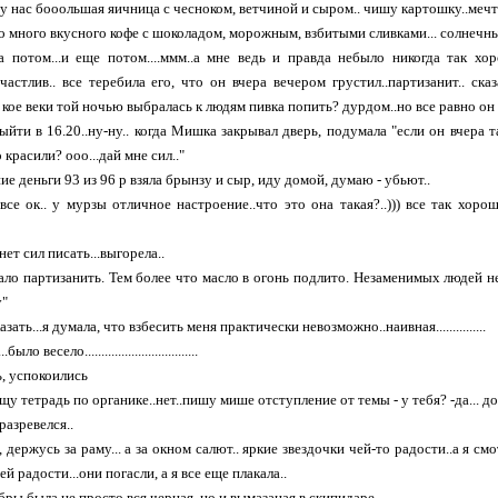
к у нас бооольшая яичница с чесноком, ветчиной и сыром.. чишу картошку..меч
 было много вкусного кофе с шоколадом, морожным, взбитыми сливками... солнеч
а потом...и еще потом....ммм..а мне ведь и правда небыло никогда так хор
частлив.. все теребила его, что он вчера вечером грустил..партизанит.. ска
в кое веки той ночью выбралась к людям пивка попить? дурдом..но все равно он
ыйти в 16.20..ну-ну.. когда Мишка закрывал дверь, подумала "если он вчера та
 красили? ооо...дай мне сил.."
ие деньги 93 из 96 р взяла брынзу и сыр, иду домой, думаю - убьют..
.все ок.. у мурзы отличное настроение..что это она такая?..))) все так хоро
нет сил писать...выгорела..
ло партизанить. Тем более что масло в огонь подлито. Незаменимых людей нет
у"
как сказать...я думала, что взбесить меня практически невозможно..наивная...............
.......было весело..................................
ь, успокоились
ищу тетрадь по органике..нет..пишу мише отступление от темы - у тебя? -да... д
разревелся..
 держусь за раму... а за окном салют.. яркие звездочки чей-то радости..а я см
й радости...они погасли, а я все еще плакала..
ебры была не просто вся черная, но и вымазаная в скипидаре...