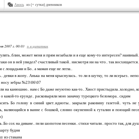
Авось
из (+ сутки) дневников
ня 2007 г. 00:03
+ в цитатник
гулять..блин, может меня и прям незабыли и я еще кому-то интересен? наивный
-таки он в ней увидел? счастливый такой.. нисмотря ни на что.. так восхищается.
и с лощадьми и Бо.. а маман еще не легла..
.. девки в жопу.. Анька на меня крыснулась.. то ли в шутку, то ли всерьез.. неп
а носу зебры №23\06\07
али на канюшню.. нам с Бо даже неуютно как-то.. Хвост пристыдила..холодно, к
 о какой-то ерунде.. расковыряли мою заначку турецкого беломора.. сидим
сить Бо голову в синий цвет..идиоты.. закрыли раковину газетой.. чуть не 
нь, валяющийся в ванне с бошкой, словно окуненной к гуталин и поющий пес
о)
ь..Бо сох на диване.. пели шопотом песенки.. стихи читали.. просто так, для душ
карту будня
у из стакана