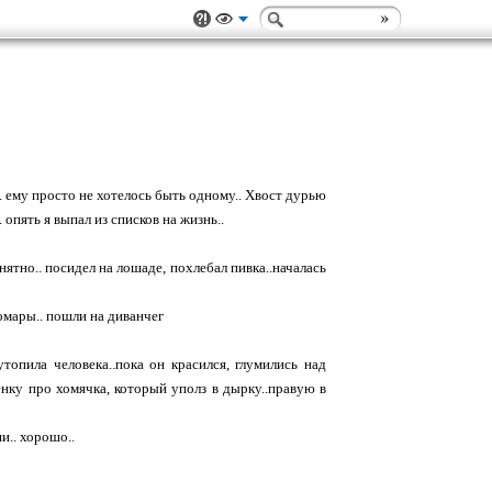
.. ему просто не хотелось быть одному.. Хвост дурью
. опять я выпал из списков на жизнь..
онятно.. посидел на лошаде, похлебал пивка..началась
омары.. пошли на диванчег
утопила человека..пока он красился, глумились над
енку про хомячка, который уполз в дырку..правую в
и.. хорошо..