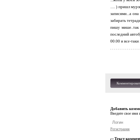
..... ) пришл му
записями...а она
забирать тетрадь
пишу мише..так 
последний автоб
00.00 и все-таки
Комментироват
Добавить комм
Введите свое имя и
Регистрация
Текст коммен