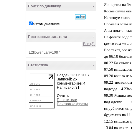
Я очертил на бл
Поиск по дневнику
-
Косые скулы оке
На чешуе жестя
Прочел я зовы н
в этом дневнике
А вы ноктюн сыг
Постоянные читатели
-
На флейте водо
где-то там же ..
Все (3)
Все течет, все и
L2flower
Larry1087
до 06.10 болтали
06.22 Бо смылся 
Статистика
-
07.50 вышла..оп
Создан: 23.06.2007
09.20 вышла из 
Записей: 25
09.22 позвонила
Комментариев: 4
Написано: 31
подезда..14.23м
09.30 Мишка весь
Отчеты:
Посетители
под одеяло.........
Поисковые фразы
вырубилась нап
будильник на 11
12.15 вышли..я 
13.04 на чехне..