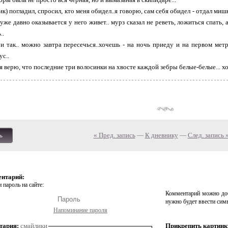
рзик) погладил, спросил, кто меня обидел..я говорю, сам себя обидел - отдал ми
 уже давно оказывается у него живет.. мурз сказал не реветь, ложиться спать,
..
и так.. можно завтра пересечься..хочешь - на ночь приеду и на первом метр
ус..
 я верю, что последние три волосинки на хвосте каждой зебры белые-белые... х
« Пред. запись
—
К дневнику
—
След. запись 
ь
ентарий:
 пароль на сайте:
Комментарий можно доб
нужно будет ввести сим
Напоминание пароля
тария:
смайлики
Прикрепить картинк