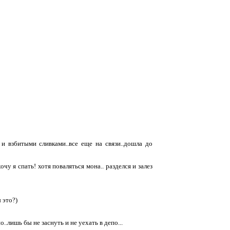
 и взбитыми сливками..все еще на связи..дошла до
очу я спать! хотя поваляться мона.. разделся и залез
 это?)
..лишь бы не заснуть и не уехать в депо...