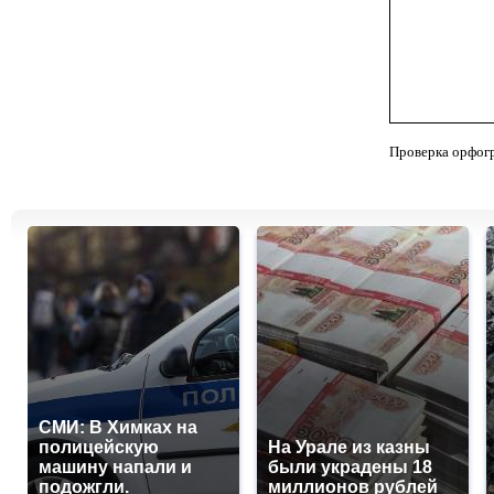
Проверка орфог
СМИ: В Химках на
полицейскую
На Урале из казны
машину напали и
были украдены 18
подожгли.
миллионов рублей