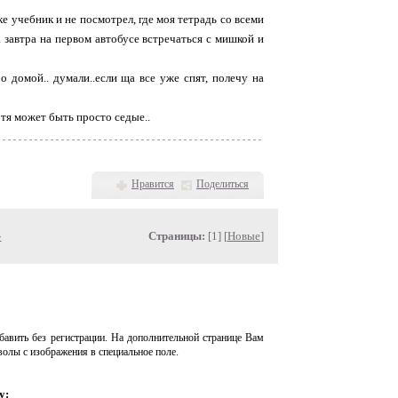
шке учебник и не посмотрел, где моя тетрадь со всеми
 а завтра на первом автобусе встречаться с мишкой и
о домой.. думали..если ща все уже спят, полечу на
отя может быть просто седые..
Нравится
Поделиться
»
Страницы:
[1] [
Новые
]
авить без регистрации. На дополнительной странице Вам
волы с изображения в специальное поле.
у: